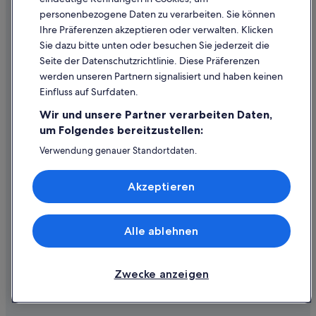
personenbezogene Daten zu verarbeiten. Sie können
Hotels nahe Weingut Champagne Champion Denis
Inhaltsrichtlinien und Melden von Inhalten
Ihre Präferenzen akzeptieren oder verwalten. Klicken
Hotels nahe Weingut Champagne Perrot-Batteux et Filles
Sie dazu bitte unten oder besuchen Sie jederzeit die
Hilfe
Hotels nahe Weingut Champagne Vallois Ferat
Seite der Datenschutzrichtlinie. Diese Präferenzen
werden unseren Partnern signalisiert und haben keinen
Hilfe
Einfluss auf Surfdaten.
Buchung ändern oder stornieren
Wir und unsere Partner verarbeiten Daten,
Rückerstattungsprozess und Zeitrahmen
um Folgendes bereitzustellen:
Buchen Sie einen Flug mit einer Gutschrift bei der Fluggesellschaft
Verwendung genauer Standortdaten.
Endgeräteeigenschaften zur Identifikation aktiv abfragen.
Internationale Reisedokumente
Speichern von oder Zugriff auf Informationen auf einem
Akzeptieren
Endgerät. Personalisierte Werbung und Inhalte, Messung
von Werbeleistung und der Performance von Inhalten,
Zielgruppenforschung sowie Entwicklung und
Verbesserung von Angeboten.
Alle ablehnen
© 2026 Expedia, Inc., ein Unternehmen der Expedia Group. Alle Rechte
Liste der Partner (Lieferanten)
vorbehalten. Expedia und das Expedia-Logo sind Handelsmarken oder
eingetragene Handelsmarken von Expedia, Inc.
Zwecke anzeigen