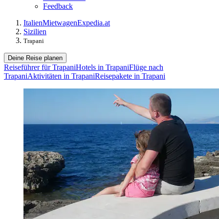
Feedback
Italien
Mietwagen
Expedia.at
Sizilien
Trapani
Deine Reise planen
Reiseführer für Trapani
Hotels in Trapani
Flüge nach
Trapani
Aktivitäten in Trapani
Reisepakete in Trapani