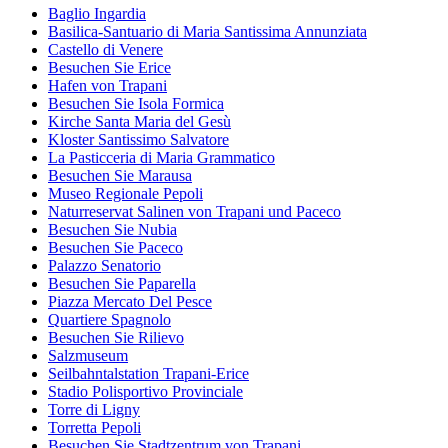
Baglio Ingardia
Basilica-Santuario di Maria Santissima Annunziata
Castello di Venere
Besuchen Sie Erice
Hafen von Trapani
Besuchen Sie Isola Formica
Kirche Santa Maria del Gesù
Kloster Santissimo Salvatore
La Pasticceria di Maria Grammatico
Besuchen Sie Marausa
Museo Regionale Pepoli
Naturreservat Salinen von Trapani und Paceco
Besuchen Sie Nubia
Besuchen Sie Paceco
Palazzo Senatorio
Besuchen Sie Paparella
Piazza Mercato Del Pesce
Quartiere Spagnolo
Besuchen Sie Rilievo
Salzmuseum
Seilbahntalstation Trapani-Erice
Stadio Polisportivo Provinciale
Torre di Ligny
Torretta Pepoli
Besuchen Sie Stadtzentrum von Trapani