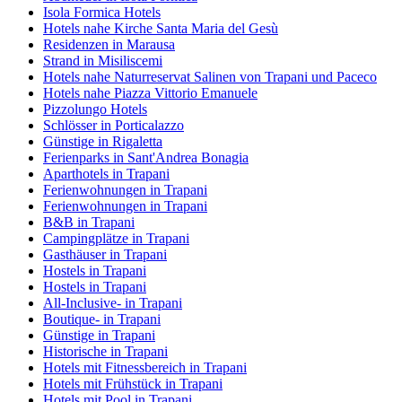
Isola Formica Hotels
Hotels nahe Kirche Santa Maria del Gesù
Residenzen in Marausa
Strand in Misiliscemi
Hotels nahe Naturreservat Salinen von Trapani und Paceco
Hotels nahe Piazza Vittorio Emanuele
Pizzolungo Hotels
Schlösser in Porticalazzo
Günstige in Rigaletta
Ferienparks in Sant'Andrea Bonagia
Aparthotels in Trapani
Ferienwohnungen in Trapani
Ferienwohnungen in Trapani
B&B in Trapani
Campingplätze in Trapani
Gasthäuser in Trapani
Hostels in Trapani
Hostels in Trapani
All-Inclusive- in Trapani
Boutique- in Trapani
Günstige in Trapani
Historische in Trapani
Hotels mit Fitnessbereich in Trapani
Hotels mit Frühstück in Trapani
Hotels mit Pool in Trapani