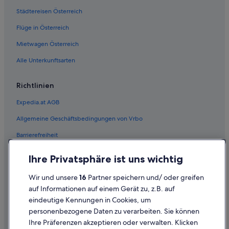
Städtereisen Österreich
Flüge in Österreich
Mietwagen Österreich
Alle Unterkunftsarten
Richtlinien
Expedia.at AGB
Allgemeine Geschäftsbedingungen von Vrbo
Barrierefreiheit
Einreisebestimmungen
Ihre Privatsphäre ist uns wichtig
Datenschutzerklärung
Wir und unsere
16
Partner speichern und/ oder greifen
Cookie-Erklärung
auf Informationen auf einem Gerät zu, z.B. auf
eindeutige Kennungen in Cookies, um
Rechtliche Hinweise/Kontakt
personenbezogene Daten zu verarbeiten. Sie können
Inhaltsrichtlinien und Melden von Inhalten
Ihre Präferenzen akzeptieren oder verwalten. Klicken