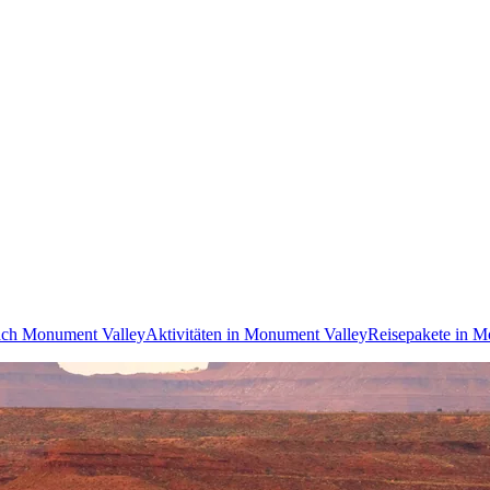
ach Monument Valley
Aktivitäten in Monument Valley
Reisepakete in M