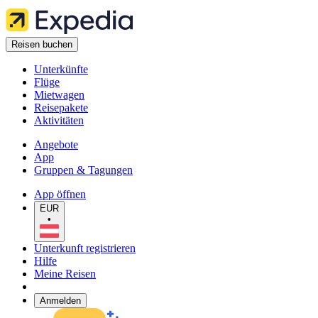
Reisen buchen
Unterkünfte
Flüge
Mietwagen
Reisepakete
Aktivitäten
Angebote
App
Gruppen & Tagungen
App öffnen
EUR
•
Unterkunft registrieren
Hilfe
Meine Reisen
Anmelden