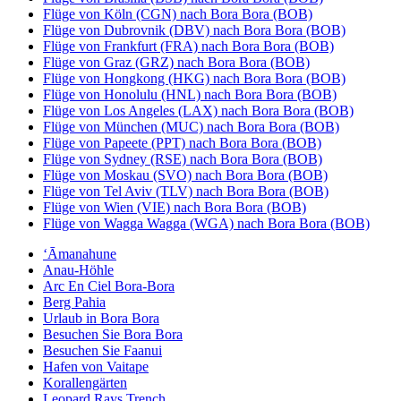
Flüge von Köln (CGN) nach Bora Bora (BOB)
Flüge von Dubrovnik (DBV) nach Bora Bora (BOB)
Flüge von Frankfurt (FRA) nach Bora Bora (BOB)
Flüge von Graz (GRZ) nach Bora Bora (BOB)
Flüge von Hongkong (HKG) nach Bora Bora (BOB)
Flüge von Honolulu (HNL) nach Bora Bora (BOB)
Flüge von Los Angeles (LAX) nach Bora Bora (BOB)
Flüge von München (MUC) nach Bora Bora (BOB)
Flüge von Papeete (PPT) nach Bora Bora (BOB)
Flüge von Sydney (RSE) nach Bora Bora (BOB)
Flüge von Moskau (SVO) nach Bora Bora (BOB)
Flüge von Tel Aviv (TLV) nach Bora Bora (BOB)
Flüge von Wien (VIE) nach Bora Bora (BOB)
Flüge von Wagga Wagga (WGA) nach Bora Bora (BOB)
ʻĀmanahune
Anau-Höhle
Arc En Ciel Bora-Bora
Berg Pahia
Urlaub in Bora Bora
Besuchen Sie Bora Bora
Besuchen Sie Faanui
Hafen von Vaitape
Korallengärten
Leopard Rays Trench