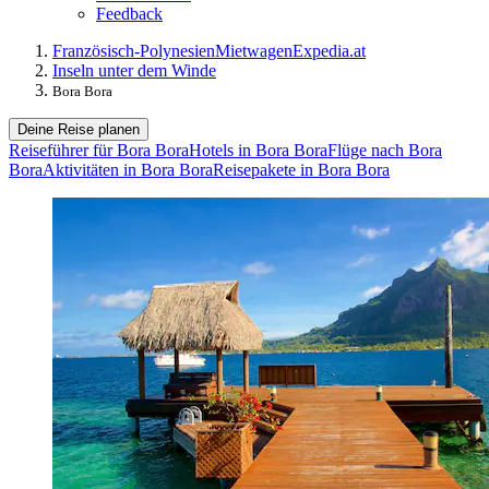
Feedback
Französisch-Polynesien
Mietwagen
Expedia.at
Inseln unter dem Winde
Bora Bora
Deine Reise planen
Reiseführer für Bora Bora
Hotels in Bora Bora
Flüge nach Bora
Bora
Aktivitäten in Bora Bora
Reisepakete in Bora Bora