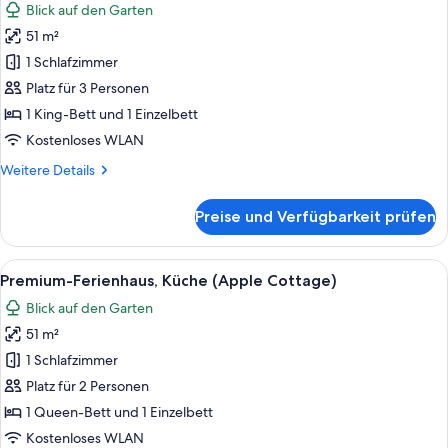
Blick auf den Garten
Kamin
für
anzeigen
(River
51 m²
Classic-
Gate
Suite,
1 Schlafzimmer
Room,
Kamin
2nd
Platz für 3 Personen
floor,
(Country
1 King-Bett und 1 Einzelbett
NO
Suite)
Kostenloses WLAN
PETS)
anzeigen
Weitere
Weitere Details
Details
für
Preise und Verfügbarkeit prüfen
Classic-
Suite,
Kamin
Alle
Ein gemütliches Zimmer mit einer Cou
6
(Country
Premium-Ferienhaus, Küche (Apple Cottage)
Fotos
Suite)
Blick auf den Garten
für
51 m²
Premium-
Ferienhaus,
1 Schlafzimmer
Küche
Platz für 2 Personen
(Apple
1 Queen-Bett und 1 Einzelbett
Cottage)
Kostenloses WLAN