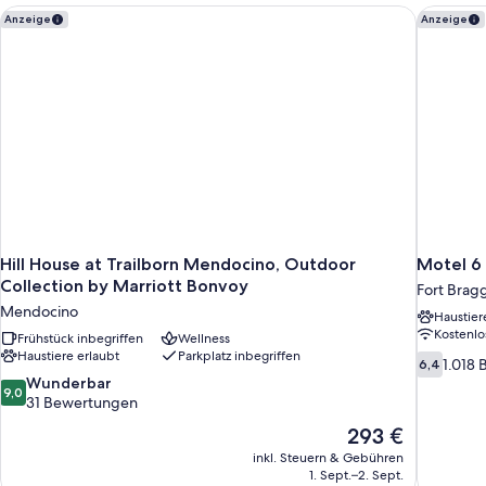
Tower)
Hill House at Trailborn Mendocino, Outdoor Collection by Ma
Motel 6 
Anzeige
Anzeige
Hill House at Trailborn Mendocino, Outdoor
Motel 6 
Collection by Marriott Bonvoy
Fort Brag
Mendocino
Haustier
Kostenl
Frühstück inbegriffen
Wellness
Haustiere erlaubt
Parkplatz inbegriffen
6.4
1.018
6,4
von
9.0
Wunderbar
9,0
10,
von
31 Bewertungen
1.018
10,
Der
293 €
Bewertun
Wunderbar,
Preis
inkl. Steuern & Gebühren
31
beträgt
1. Sept.–2. Sept.
Bewertungen