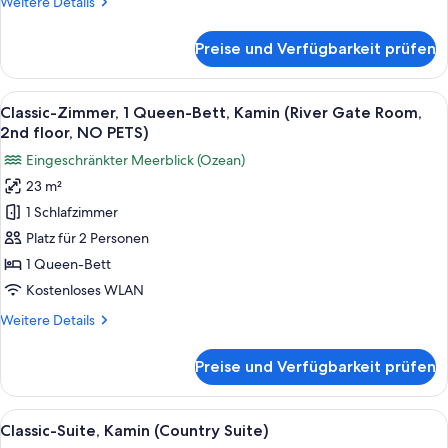
Weitere
Weitere Details
(NO
Details
PETS)
für
Preise und Verfügbarkeit prüfen
anzeigen
Classic-
Zimmer,
1
Alle
Ein Wohnzimmer mit Kamin, einem Fern
4
Queen-
Classic-Zimmer, 1 Queen-Bett, Kamin (River Gate Room,
Fotos
Bett,
2nd floor, NO PETS)
Kamin
für
Eingeschränkter Meerblick (Ozean)
(NO
Classic-
PETS)
23 m²
Zimmer,
1 Schlafzimmer
1
Queen-
Platz für 2 Personen
Bett,
1 Queen-Bett
Kamin
Kostenloses WLAN
(River
Weitere
Weitere Details
Gate
Details
Room,
für
Preise und Verfügbarkeit prüfen
Classic-
2nd
Zimmer,
floor,
1
Alle
Ein Schlafzimmer mit einem großen B
NO
4
Queen-
Classic-Suite, Kamin (Country Suite)
Fotos
PETS)
Bett,