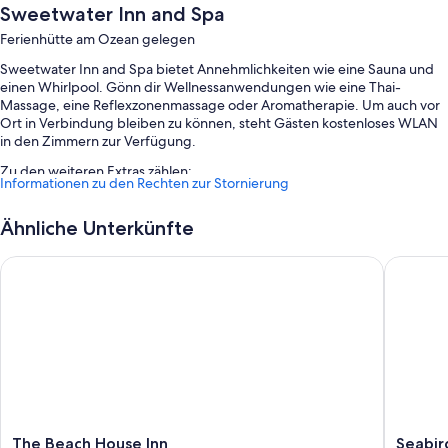
Sweetwater Inn and Spa
Ferienhütte am Ozean gelegen
Sweetwater Inn and Spa bietet Annehmlichkeiten wie eine Sauna und
einen Whirlpool. Gönn dir Wellnessanwendungen wie eine Thai-
Massage, eine Reflexzonenmassage oder Aromatherapie. Um auch vor
Ort in Verbindung bleiben zu können, steht Gästen kostenloses WLAN
in den Zimmern zur Verfügung.
Zu den weiteren Extras zählen:
Informationen zu den Rechten zur Stornierung
Parken ohne Service (kostenlos)
Ähnliche Unterkünfte
Rauchverbot in der Unterkunft
The Beach House Inn
Seabird
Zimmerausstattung
Alle individuell eingerichteten, Zimmer bestechen durch
Annehmlichkeiten wie Kamine und hochwertige Bettwaren sowie
Aufmerksamkeiten wie kostenloses WLAN.
Andere Annehmlichkeiten sind unter anderem:
Heizung und tragbarer Ventilator
Badezimmer mit Badewannen oder Duschen und kostenlosen
Toilettenartikeln
The
Seabird
The Beach House Inn
Seabir