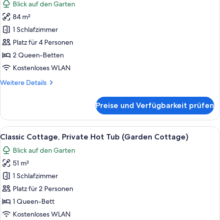
Blick auf den Garten
für
84 m²
Premium-
Suite,
1 Schlafzimmer
Kamin
Platz für 4 Personen
(Sears
2 Queen-Betten
Tower)
Kostenloses WLAN
anzeigen
Weitere
Weitere Details
Details
für
Preise und Verfügbarkeit prüfen
Premium-
Suite,
Kamin
Alle
Ein Schlafzimmer mit einem hölzernen 
5
(Sears
Classic Cottage, Private Hot Tub (Garden Cottage)
Fotos
Tower)
Blick auf den Garten
für
51 m²
Classic
Cottage,
1 Schlafzimmer
Private
Platz für 2 Personen
Hot
1 Queen-Bett
Tub
Kostenloses WLAN