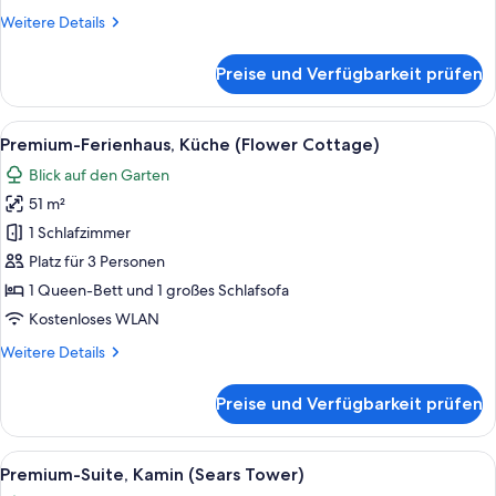
anzeigen
Weitere
Weitere Details
Details
für
Preise und Verfügbarkeit prüfen
Premium-
Ferienhaus,
Küche
Alle
Ein Schlafzimmer mit einem Bett, ein
5
(Apple
Premium-Ferienhaus, Küche (Flower Cottage)
Fotos
Cottage)
Blick auf den Garten
für
51 m²
Premium-
Ferienhaus,
1 Schlafzimmer
Küche
Platz für 3 Personen
(Flower
1 Queen-Bett und 1 großes Schlafsofa
Cottage)
Kostenloses WLAN
anzeigen
Weitere
Weitere Details
Details
für
Preise und Verfügbarkeit prüfen
Premium-
Ferienhaus,
Küche
Alle
Ein Wohnzimmer mit braunem Ledersofa
6
(Flower
Premium-Suite, Kamin (Sears Tower)
Fotos
Cottage)