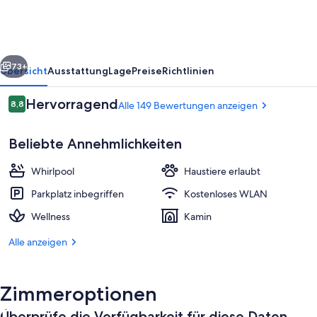
Spa
rück
Weiter
73+
Übersicht
Ausstattung
Lage
Preise
Richtlinien
Bewertungen
Hervorragend
8,8
Alle 149 Bewertungen anzeigen
8,8 von 10.
Beliebte Annehmlichkeiten
Whirlpool
Haustiere erlaubt
Parkplatz inbegriffen
Kostenloses WLAN
Wellness
Kamin
Premium-Suite, Whirlpool, Meerblick 
Alle anzeigen
Zimmeroptionen
Überprüfe die Verfügbarkeit für diese Daten