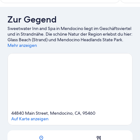
293 €
Zur Gegend
Sweetwater Inn and Spa in Mendocino liegt im Geschäftsviertel
und in Strandnähe. Die schöne Natur der Region erlebst du hier:
Glass Beach (Strand) und Mendocino Headlands State Park.
Wenn du dagegen eher kulturell interessiert bist, ist Folgendes
Mehr anzeigen
empfehlenswert: Kelley House Museum und Ford House Visitor
Center and Museum. Ebenfalls einen Besuch wert sind diese
beiden Highlights: Skunk Train und Mendocino Art Center.
Erlebe Wasserspaß pur beim Kajakfahren und beim Tauchen
ganz in der Nähe oder genieße einfach die Natur auf den
Wander-/Radwegen oder beim Radfahren.
Zum Reiseführer für
Mendocino
Weitere Ferienhütten in Mendocino anzeigen
44840 Main Street, Mendocino, CA, 95460
Auf Karte anzeigen
Karte