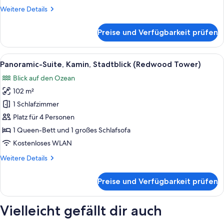
(Garden
Weitere
Weitere Details
Cottage)
Details
anzeigen
für
Preise und Verfügbarkeit prüfen
Classic
Cottage,
Private
Alle
Ein Wohnzimmer mit einem Holzstuhl,
8
Hot
Panoramic-Suite, Kamin, Stadtblick (Redwood Tower)
Fotos
Tub
Blick auf den Ozean
(Garden
für
Cottage)
102 m²
Panoramic-
Suite,
1 Schlafzimmer
Kamin,
Platz für 4 Personen
Stadtblick
1 Queen-Bett und 1 großes Schlafsofa
(Redwood
Kostenloses WLAN
Tower)
Weitere
Weitere Details
anzeigen
Details
für
Preise und Verfügbarkeit prüfen
Panoramic-
Suite,
Kamin,
Vielleicht gefällt dir auch
Stadtblick
(Redwood