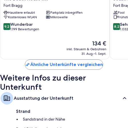
Beach
Lodge
Fernseher mit Premium-TV-Sendern
Fort Bragg
Fort Br
House
Fort
Mikrowellen, Wasserkocher und Zimmerreinigung
Haustiere erlaubt
Parkplatz inbegriffen
Pool
Inn
Bragg
Kostenloses WLAN
Mikrowelle
Frühst
Fort
Bragg
9.2
8.2
Wunderbar
Seh
9,2
8,2
von
von
1.199 Bewertungen
1.03
10,
10,
Wunderbar,
Sehr
Der
134 €
1.199
gut,
Preis
inkl. Steuern & Gebühren
Bewertungen
1.032
beträgt
31. Aug.–1. Sept.
Bewert
134 €
Ähnliche Unterkünfte vergleichen
Weitere Infos zu dieser
Unterkunft
Ausstattung der Unterkunft
Strand
Sandstrand in der Nähe