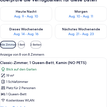
Überprüfe die Verfügbarkeit für heute Nacht, Aug. 9 - Aug. 10
Überprüfe die Verfügbarkeit fü
Heute Nacht
Morgen
Aug. 9 - Aug. 10
Aug. 10 - Aug. 11
Überprüfe die Verfügbarkeit für dieses Wochenende, Aug. 14 -
Überprüfe die Verfügbarkeit f
Dieses Wochenende
Nächstes Wochenende
Aug. 14 - Aug. 16
Aug. 21 - Aug. 23
Verfügbare
Alle Zimmer
1 Bett
2 Betten
Filter
für
Anzeige von 8 von 8 Zimmern
Zimmer
Alle
Ein Hotelzimmer mit Bett, Fernseher,
3
Classic-Zimmer, 1 Queen-Bett, Kamin (NO PETS)
Fotos
Blick auf den Garten
für
19 m²
Classic-
Zimmer,
1 Schlafzimmer
1
Platz für 2 Personen
Queen-
1 Queen-Bett
Bett,
Kostenloses WLAN
Kamin