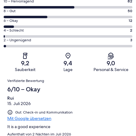
82
10 – Hervorragend
82
von
50
8 – Gut
50
insgesamt
von
149
12
6 – Okay
12
insgesamt
Gästebewertungen
von
149
2
4 – Schlecht
2
haben
insgesamt
Gästebewertungen
von
eine
149
3
2 – Ungenügend
3
haben
insgesamt
Bewertung
Gästebewertungen
von
eine
149
von
haben
insgesamt
Bewertung
Gästebewertungen
10
eine
149
von
haben
9,2
9,4
9,0
-
Bewertung
Gästebewertungen
8
eine
Sauberkeit
Lage
Personal & Service
Hervorragend
von
haben
-
Bewertung
Bewertungen
6
eine
Gut
Verifizierte Bewertung
von
-
Bewertung
4
6/10 – Okay
Okay
von
-
2
Rui
Schlecht
15. Juli 2026
-
Ungenügend
Gut: Check-in und Kommunikation
Mit Google übersetzen
It is a good experience
Aufenthalt von 2 Nächten im Juli 2026