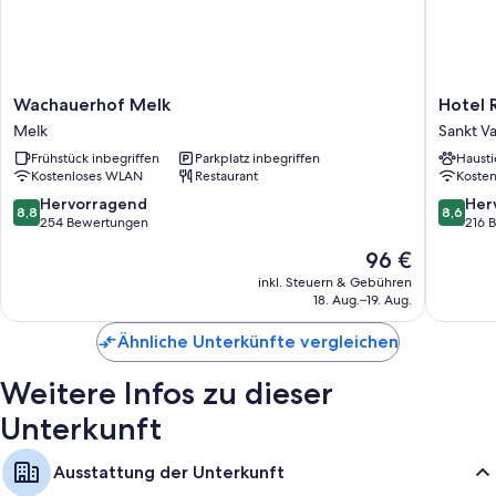
Wachauerhof
Hotel
Wachauerhof Melk
Hotel 
Melk
Restaur
Melk
Sankt Va
Melk
Wallner
Frühstück inbegriffen
Parkplatz inbegriffen
Hausti
Sankt
Kostenloses WLAN
Restaurant
Koste
Valentin
8.8
8.6
Hervorragend
Her
8,8
8,6
von
von
254 Bewertungen
216 
10,
10,
Der
96 €
Hervorragend,
Hervorr
Preis
254
216
inkl. Steuern & Gebühren
beträgt
18. Aug.–19. Aug.
Bewertungen
Bewert
96 €
Ähnliche Unterkünfte vergleichen
Weitere Infos zu dieser
Unterkunft
Ausstattung der Unterkunft