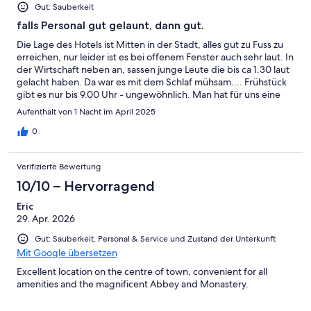
Gut: Sauberkeit
falls Personal gut gelaunt, dann gut.
Die Lage des Hotels ist Mitten in der Stadt, alles gut zu Fuss zu
erreichen, nur leider ist es bei offenem Fenster auch sehr laut. In
der Wirtschaft neben an, sassen junge Leute die bis ca 1.30 laut
gelacht haben. Da war es mit dem Schlaf mühsam.... Frühstück
gibt es nur bis 9.00 Uhr - ungewöhnlich. Man hat für uns eine
Lösung gefunden - Kosten je Person dann 19.80. Leider war das
Aufenthalt von 1 Nacht im April 2025
Personal weniger freundlich...
0
Verifizierte Bewertung
10/10 – Hervorragend
Eric
29. Apr. 2026
Gut: Sauberkeit, Personal & Service und Zustand der Unterkunft
Mit Google übersetzen
Excellent location on the centre of town, convenient for all
amenities and the magnificent Abbey and Monastery.