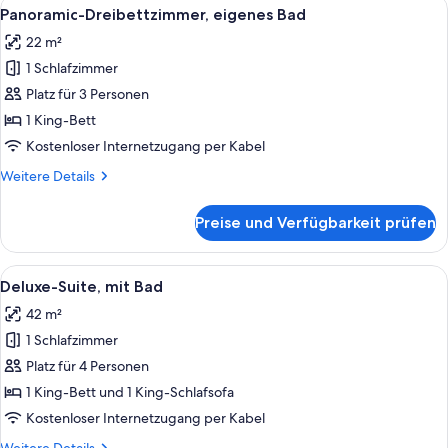
Alle
Ein Hotelzimmer mit Bett, Schreibtisc
10
-
Panoramic-Dreibettzimmer, eigenes Bad
Fotos
Zweibettzimmer,
22 m²
eigenes
für
Bad
1 Schlafzimmer
Panoramic-
Dreibettzimmer,
Platz für 3 Personen
eigenes
1 King-Bett
Bad
Kostenloser Internetzugang per Kabel
anzeigen
Weitere
Weitere Details
Details
für
Preise und Verfügbarkeit prüfen
Panoramic-
Dreibettzimmer,
eigenes
Alle
Ein Hotelzimmer mit zwei Betten, ein
9
Bad
Deluxe-Suite, mit Bad
Fotos
42 m²
für
1 Schlafzimmer
Deluxe-
Suite,
Platz für 4 Personen
mit
1 King-Bett und 1 King-Schlafsofa
Bad
Kostenloser Internetzugang per Kabel
anzeigen
Weitere