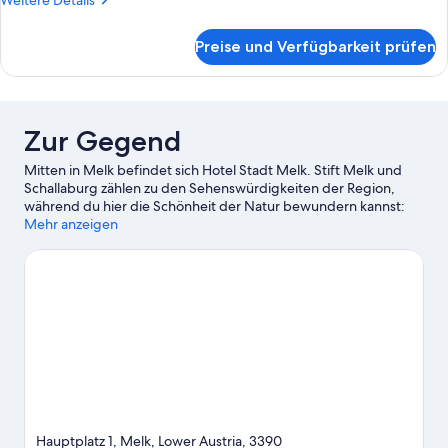
Weitere Details
Details
für
Preise und Verfügbarkeit prüfen
Deluxe-
Suite,
mit
Bad
Zur Gegend
Mitten in Melk befindet sich Hotel Stadt Melk. Stift Melk und
Schallaburg zählen zu den Sehenswürdigkeiten der Region,
während du hier die Schönheit der Natur bewundern kannst:
Wachau und Donau. Ebenfalls einen Besuch wert sind diese
Mehr anzeigen
beiden Highlights: Steinlabyrinth und Wein & Wachau. Erlebe
Wasserspaß pur beim Angeln ganz in der Nähe oder genieße
einfach die Natur auf den Wander-/Radwegen oder beim
Radfahren.
Zum Reiseführer für Melk
Hauptplatz 1, Melk, Lower Austria, 3390