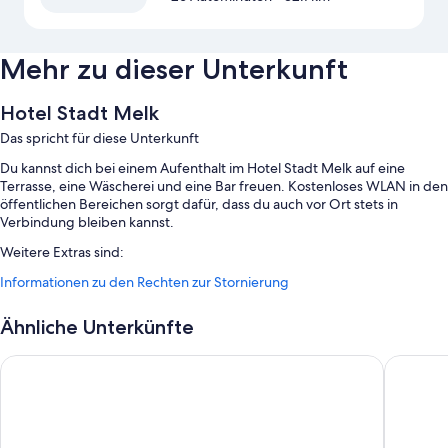
Mehr zu dieser Unterkunft
Hotel Stadt Melk
Das spricht für diese Unterkunft
Du kannst dich bei einem Aufenthalt im Hotel Stadt Melk auf eine
Terrasse, eine Wäscherei und eine Bar freuen. Kostenloses WLAN in den
öffentlichen Bereichen sorgt dafür, dass du auch vor Ort stets in
Verbindung bleiben kannst.
Weitere Extras sind:
Informationen zu den Rechten zur Stornierung
Parken ohne Service (kostenlos)
Frühstück (gegen Gebühr), ein Fahrradverleih und ein
Ähnliche Unterkünfte
Geldautomat/Bankdienstleistungen
Rauchverbot in der Unterkunft, ein Concierge-Service und
Wachauerhof Melk
Hotel Re
mehrsprachiges Personal
Andere Ausstattungsmerkmale und Services sind unter anderem:
Hochstuhl und tägliche Zimmerreinigung