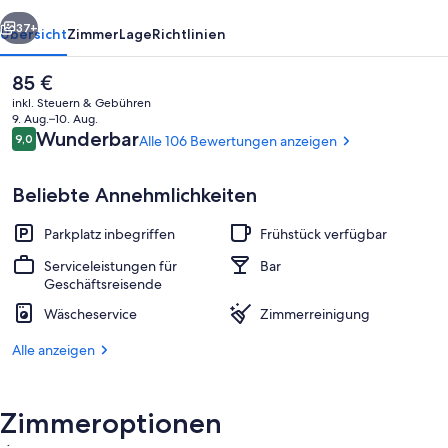
rück
Weiter
37+
Übersicht
Zimmer
Lage
Richtlinien
Der
85 €
aktuelle
inkl. Steuern & Gebühren
Preis
9. Aug.–10. Aug.
beträgt
Bewertungen
Wunderbar
9,0
Alle 106 Bewertungen anzeigen
9,0 von 10.
85 €.
Beliebte Annehmlichkeiten
Parkplatz inbegriffen
Frühstück verfügbar
Superior-Doppel- oder -Zweibettzimme
Serviceleistungen für
Bar
Geschäftsreisende
Wäscheservice
Zimmerreinigung
Alle anzeigen
Zimmeroptionen