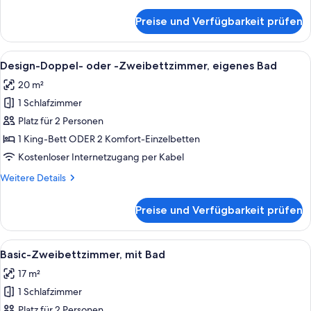
Details
für
Preise und Verfügbarkeit prüfen
Comfort-
Einzelzimmer,
mit
Alle
Ein Hotelzimmer mit zwei Betten, ein
9
Bad
Design-Doppel- oder -Zweibettzimmer, eigenes Bad
Fotos
20 m²
für
1 Schlafzimmer
Design-
Doppel-
Platz für 2 Personen
oder
1 King-Bett ODER 2 Komfort-Einzelbetten
-
Kostenloser Internetzugang per Kabel
Zweibettzimmer,
Weitere
Weitere Details
eigenes
Details
Bad
für
Preise und Verfügbarkeit prüfen
Design-
anzeigen
Doppel-
oder
Alle
Ein kleines Schlafzimmer mit Bett, Schr
9
-
Basic-Zweibettzimmer, mit Bad
Fotos
Zweibettzimmer,
17 m²
eigenes
für
Bad
1 Schlafzimmer
Basic-
Zweibettzimmer,
Platz für 2 Personen