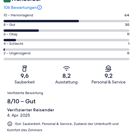
106 Bewertungen
64
10 – Hervorragend
64
von
30
8 – Gut
30
insgesamt
von
106
11
6 – Okay
11
insgesamt
Gästebewertungen
von
106
1
4 – Schlecht
1
haben
insgesamt
Gästebewertungen
von
eine
106
0
2 – Ungenügend
0
haben
insgesamt
Bewertung
Gästebewertungen
von
eine
106
von
haben
insgesamt
Bewertung
Gästebewertungen
10
eine
106
von
haben
9,6
8,2
9,2
-
Bewertung
Gästebewertungen
8
eine
Sauberkeit
Ausstattung
Personal & Service
Hervorragend
von
haben
-
Bewertung
Bewertungen
6
eine
Gut
Verifizierte Bewertung
von
-
Bewertung
4
8/10 – Gut
Okay
von
-
2
Verifizierter Reisender
Schlecht
4. Apr. 2025
-
Ungenügend
Gut: Sauberkeit, Personal & Service, Zustand der Unterkunft und
Komfort des Zimmers