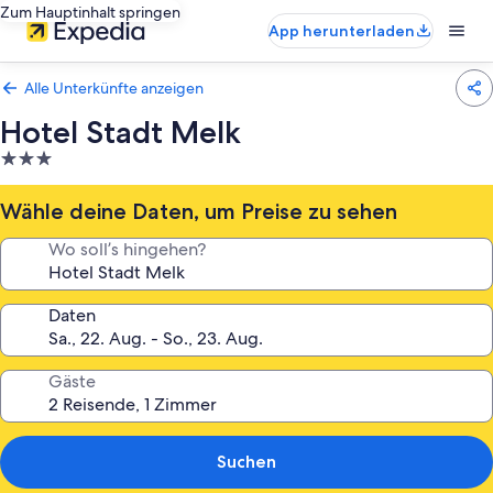
Zum Hauptinhalt springen
App herunterladen
Alle Unterkünfte anzeigen
Hotel Stadt Melk
3.0-
Sterne-
Unterkunft
Wähle deine Daten, um Preise zu sehen
Wo soll’s hingehen?
Daten
Gäste
Suchen