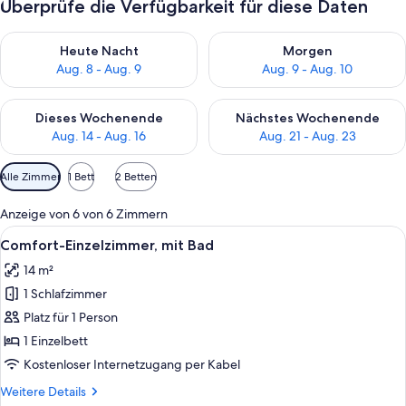
Überprüfe die Verfügbarkeit für diese Daten
Überprüfe die Verfügbarkeit für heute Nacht, Aug. 8 - Aug. 9.
Überprüfe die Verfügbarkeit f
Heute Nacht
Morgen
Aug. 8 - Aug. 9
Aug. 9 - Aug. 10
Überprüfe die Verfügbarkeit für dieses Wochenende, Aug. 14 -
Überprüfe die Verfügbarkeit f
Dieses Wochenende
Nächstes Wochenende
Aug. 14 - Aug. 16
Aug. 21 - Aug. 23
Verfügbare
Alle Zimmer
1 Bett
2 Betten
Filter
für
Anzeige von 6 von 6 Zimmern
Zimmer
Alle
Ein kleines Schlafzimmer mit Bett, Schr
10
Comfort-Einzelzimmer, mit Bad
Fotos
14 m²
für
1 Schlafzimmer
Comfort-
Einzelzimmer,
Platz für 1 Person
mit
1 Einzelbett
Bad
Kostenloser Internetzugang per Kabel
anzeigen
Weitere
Weitere Details