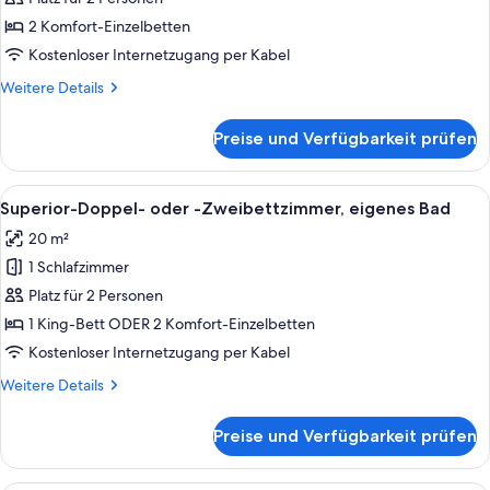
mit
2 Komfort-Einzelbetten
Bad
Kostenloser Internetzugang per Kabel
anzeigen
Weitere
Weitere Details
Details
für
Preise und Verfügbarkeit prüfen
Basic-
Zweibettzimmer,
mit
Alle
Ein Hotelzimmer mit einem großen Bett
11
Bad
Superior-Doppel- oder -Zweibettzimmer, eigenes Bad
Fotos
20 m²
für
1 Schlafzimmer
Superior-
Doppel-
Platz für 2 Personen
oder
1 King-Bett ODER 2 Komfort-Einzelbetten
-
Kostenloser Internetzugang per Kabel
Zweibettzimmer,
Weitere
Weitere Details
eigenes
Details
Bad
für
Preise und Verfügbarkeit prüfen
Superior-
anzeigen
Doppel-
oder