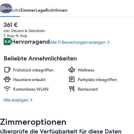
rück
Weiter
66+
Übersicht
Zimmer
Lage
Richtlinien
Der
361 €
aktuelle
inkl. Steuern & Gebühren
Preis
7. Aug.–8. Aug.
beträgt
Bewertungen
Hervorragend
8,8
Alle 11 Bewertungen anzeigen
8,8 von 10.
361 €.
Beliebte Annehmlichkeiten
Frühstück inbegriffen
Wellness
Allergikerbettwaren, Minibar, Zimmer
Haustiere erlaubt
Parkplatz inbegriffen
Kostenloses WLAN
Restaurant
Alle anzeigen
Zimmeroptionen
Überprüfe die Verfügbarkeit für diese Daten