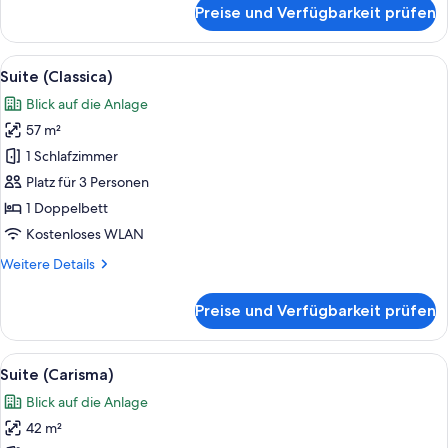
für
Preise und Verfügbarkeit prüfen
Maisonette
Alle
Ein geräumiges Schlafzimmer mit eine
5
Suite (Classica)
Fotos
Blick auf die Anlage
für
57 m²
Suite
(Classica)
1 Schlafzimmer
anzeigen
Platz für 3 Personen
1 Doppelbett
Kostenloses WLAN
Weitere
Weitere Details
Details
für
Preise und Verfügbarkeit prüfen
Suite
(Classica)
Alle
Suite (Carisma) | Allergikerbettwaren
4
Suite (Carisma)
Fotos
Blick auf die Anlage
für
42 m²
Suite