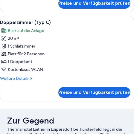
Preise und Verfügbarkeit prüfen
Doppelzimmer
(Typ
B)
Alle
Ein modernes Hotelzimmer mit einem g
5
Doppelzimmer (Typ C)
Fotos
Blick auf die Anlage
für
20 m²
Doppelzimmer
(Typ
1 Schlafzimmer
C)
Platz für 2 Personen
anzeigen
1 Doppelbett
Kostenloses WLAN
Weitere
Weitere Details
Details
für
Preise und Verfügbarkeit prüfen
Doppelzimmer
(Typ
C)
Zur Gegend
Thermalhotel Leitner in Loipersdorf bei Fürstenfeld liegt in der