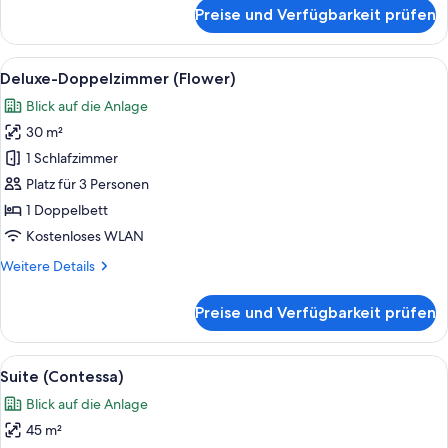
für
Preise und Verfügbarkeit prüfen
Doppelzimmer
(Typ
A)
Alle
Ein modernes Hotelzimmer mit einem g
7
Deluxe-Doppelzimmer (Flower)
Fotos
Blick auf die Anlage
für
30 m²
Deluxe-
Doppelzimmer
1 Schlafzimmer
(Flower)
Platz für 3 Personen
anzeigen
1 Doppelbett
Kostenloses WLAN
Weitere
Weitere Details
Details
für
Preise und Verfügbarkeit prüfen
Deluxe-
Doppelzimmer
(Flower)
Alle
Suite (Contessa) | Allergikerbettware
5
Suite (Contessa)
Fotos
Blick auf die Anlage
für
45 m²
Suite