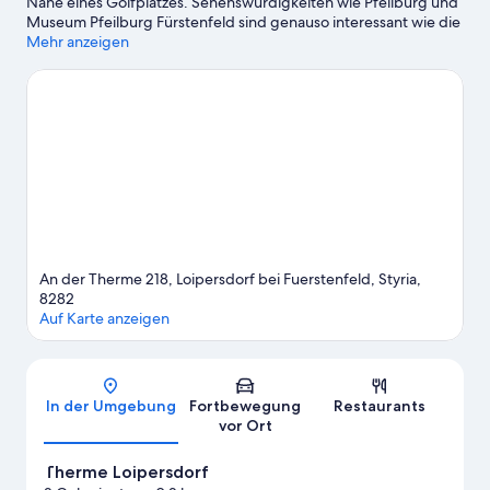
Nähe eines Golfplatzes. Sehenswürdigkeiten wie Pfeilburg und
Museum Pfeilburg Fürstenfeld sind genauso interessant wie die
Attraktionen der Region, zu denen Therme Loipersdorf und
Mehr anzeigen
Weidenlabyrinth zählen. Schnapp dir die Schläger und fröne auf
dem Golfplatz in der Nähe deinem Hobby oder erlebe auf den
Wander-/Radwegen neue Abenteuer.
Zum Reiseführer für
Loipersdorf bei Fürstenfeld
An der Therme 218, Loipersdorf bei Fuerstenfeld, Styria,
8282
Auf Karte anzeigen
Karte
In der Umgebung
Fortbewegung
Restaurants
vor Ort
Therme Loipersdorf