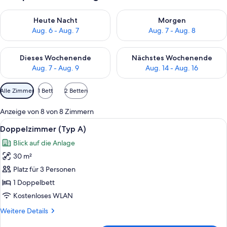
Überprüfe die Verfügbarkeit für heute Nacht, Aug. 6 - Aug. 7.
Überprüfe die Verfügbarkeit f
Heute Nacht
Morgen
Aug. 6 - Aug. 7
Aug. 7 - Aug. 8
Überprüfe die Verfügbarkeit für dieses Wochenende, Aug. 7 - 
Überprüfe die Verfügbarkeit f
Dieses Wochenende
Nächstes Wochenende
Aug. 7 - Aug. 9
Aug. 14 - Aug. 16
Verfügbare
Alle Zimmer
1 Bett
2 Betten
Filter
für
Anzeige von 8 von 8 Zimmern
Zimmer
Alle
Ein Hotelzimmer mit einem Bett, zwei S
6
Doppelzimmer (Typ A)
Fotos
Blick auf die Anlage
für
30 m²
Doppelzimmer
(Typ
Platz für 3 Personen
A)
1 Doppelbett
anzeigen
Kostenloses WLAN
Weitere
Weitere Details
Details