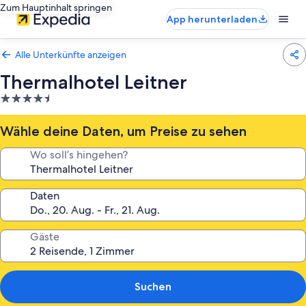
Zum Hauptinhalt springen
App herunterladen
Alle Unterkünfte anzeigen
Thermalhotel Leitner
4.5-
Sterne-
Unterkunft
Wähle deine Daten, um Preise zu sehen
Wo soll’s hingehen?
Daten
Gäste
Suchen