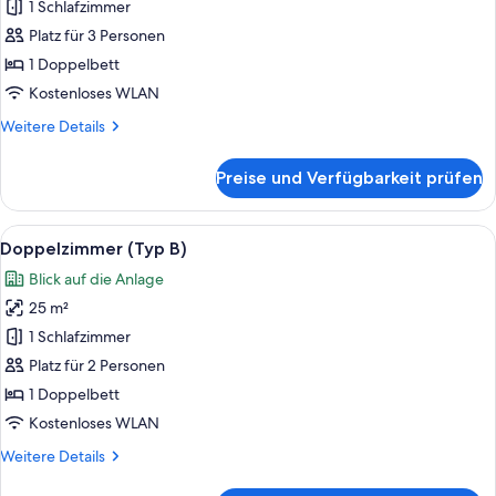
(Carisma)
1 Schlafzimmer
anzeigen
Platz für 3 Personen
1 Doppelbett
Kostenloses WLAN
Weitere
Weitere Details
Details
für
Preise und Verfügbarkeit prüfen
Suite
(Carisma)
Alle
Ein modernes Hotelzimmer mit einem g
5
Doppelzimmer (Typ B)
Fotos
Blick auf die Anlage
für
25 m²
Doppelzimmer
(Typ
1 Schlafzimmer
B)
Platz für 2 Personen
anzeigen
1 Doppelbett
Kostenloses WLAN
Weitere
Weitere Details
Details
für