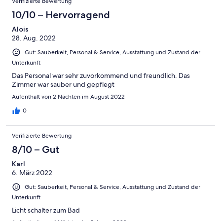
Gut
Verifizierte Bewertung
von
-
Bewertung
4
10/10 – Hervorragend
Okay
von
-
2
Alois
Schlecht
28. Aug. 2022
-
Ungenügend
Gut: Sauberkeit, Personal & Service, Ausstattung und Zustand der
Unterkunft
Das Personal war sehr zuvorkommend und freundlich. Das
Zimmer war sauber und gepflegt
Aufenthalt von 2 Nächten im August 2022
0
Verifizierte Bewertung
8/10 – Gut
Karl
6. März 2022
Gut: Sauberkeit, Personal & Service, Ausstattung und Zustand der
Unterkunft
Licht schalter zum Bad