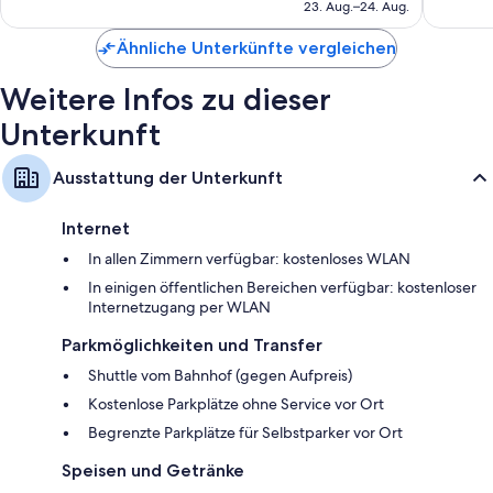
beträgt
23. Aug.–24. Aug.
Bewertungen
Bewert
Tägliche Zimmerreinigung und Telefon
183 €
Ähnliche Unterkünfte vergleichen
Weitere Infos zu dieser
Unterkunft
Ausstattung der Unterkunft
Internet
In allen Zimmern verfügbar: kostenloses WLAN
In einigen öffentlichen Bereichen verfügbar: kostenloser
Internetzugang per WLAN
Parkmöglichkeiten und Transfer
Shuttle vom Bahnhof (gegen Aufpreis)
Kostenlose Parkplätze ohne Service vor Ort
Begrenzte Parkplätze für Selbstparker vor Ort
Speisen und Getränke