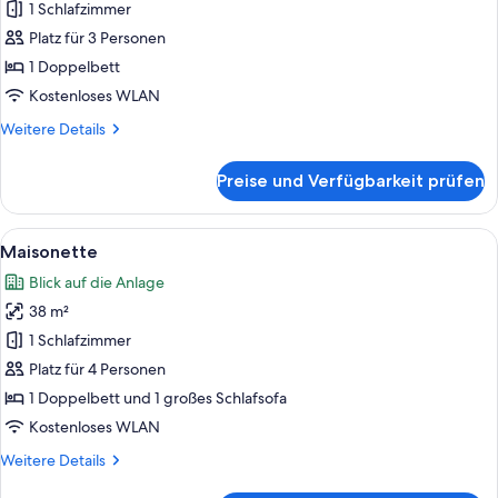
(Contessa)
1 Schlafzimmer
anzeigen
Platz für 3 Personen
1 Doppelbett
Kostenloses WLAN
Weitere
Weitere Details
Details
für
Preise und Verfügbarkeit prüfen
Suite
(Contessa)
Alle
Ein modernes Wohnzimmer mit einem gr
7
Maisonette
Fotos
Blick auf die Anlage
für
38 m²
Maisonette
anzeigen
1 Schlafzimmer
Platz für 4 Personen
1 Doppelbett und 1 großes Schlafsofa
Kostenloses WLAN
Weitere
Weitere Details
Details