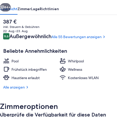
rück
Weiter
84+
Übersicht
Zimmer
Lage
Richtlinien
Der
387 €
aktuelle
inkl. Steuern & Gebühren
Preis
22. Aug.–23. Aug.
beträgt
Bewertungen
Außergewöhnlich
9,6
Alle 55 Bewertungen anzeigen
9,6 von 10.
387 €.
Beliebte Annehmlichkeiten
Pool
Whirlpool
Außen-Whirlpool
Frühstück inbegriffen
Wellness
Haustiere erlaubt
Kostenloses WLAN
Alle anzeigen
Zimmeroptionen
Überprüfe die Verfügbarkeit für diese Daten