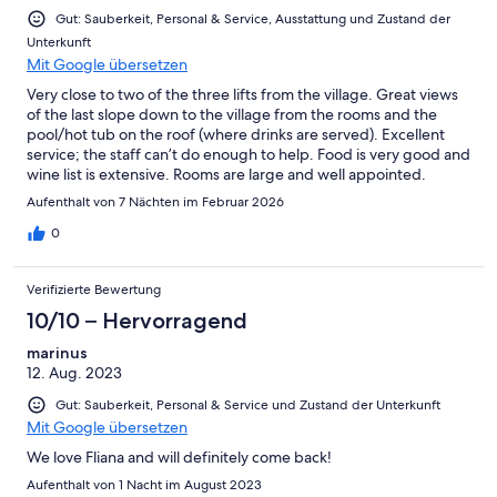
Gut: Sauberkeit, Personal & Service, Ausstattung und Zustand der
Unterkunft
Mit Google übersetzen
Very close to two of the three lifts from the village. Great views
of the last slope down to the village from the rooms and the
pool/hot tub on the roof (where drinks are served). Excellent
service; the staff can’t do enough to help. Food is very good and
wine list is extensive. Rooms are large and well appointed.
Overall a great hotel in a great location.
Aufenthalt von 7 Nächten im Februar 2026
0
Verifizierte Bewertung
10/10 – Hervorragend
marinus
12. Aug. 2023
Gut: Sauberkeit, Personal & Service und Zustand der Unterkunft
Mit Google übersetzen
We love Fliana and will definitely come back!
Aufenthalt von 1 Nacht im August 2023