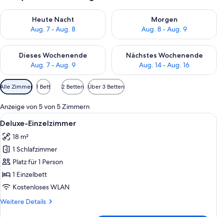
Überprüfe die Verfügbarkeit für heute Nacht, Aug. 7 - Aug. 8.
Überprüfe die Verfügbarkeit f
Heute Nacht
Morgen
Aug. 7 - Aug. 8
Aug. 8 - Aug. 9
Überprüfe die Verfügbarkeit für dieses Wochenende, Aug. 7 - 
Überprüfe die Verfügbarkeit f
Dieses Wochenende
Nächstes Wochenende
Aug. 7 - Aug. 9
Aug. 14 - Aug. 16
Verfügbare
Alle Zimmer
1 Bett
2 Betten
Über 3 Betten
Filter
für
Anzeige von 5 von 5 Zimmern
Zimmer
Alle
Ein modernes Hotelzimmer mit einem 
9
Deluxe-Einzelzimmer
Fotos
18 m²
für
1 Schlafzimmer
Deluxe-
Einzelzimmer
Platz für 1 Person
anzeigen
1 Einzelbett
Kostenloses WLAN
Weitere
Weitere Details
Details