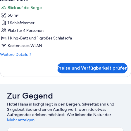
Fotos
Blick auf die Berge
für
50 m²
Deluxe-
Suite
1 Schlafzimmer
anzeigen
Platz für 4 Personen
1 King-Bett und 1 großes Schlafsofa
Kostenloses WLAN
Weitere
Weitere Details
Details
für
Preise und Verfügbarkeit prüfen
Deluxe-
Suite
Zur Gegend
Hotel Fliana in Ischgl liegt in den Bergen. Silvrettabahn und
Skigebiet See sind einen Ausflug wert, wenn du etwas
Aufregendes erleben möchtest. Wer lieber die Natur der
Region bewundern möchte, sollte Folgendes besuchen: Idalp
Mehr anzeigen
und Arlbergpass. Nassereinbahn und Museum St. Anton sind
zwei weitere empfehlenswerte Orte für einen Abstecher. Stürz