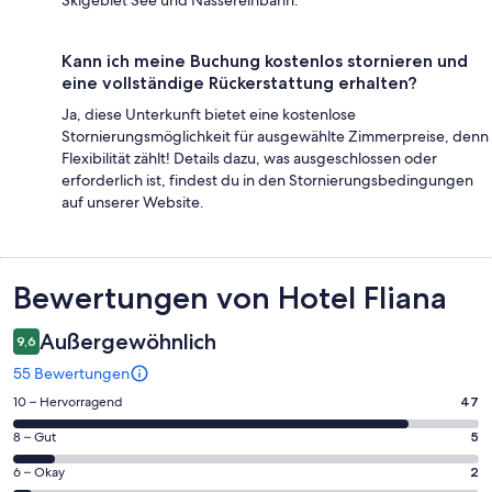
Skigebiet See und Nassereinbahn.
Kann ich meine Buchung kostenlos stornieren und
eine vollständige Rückerstattung erhalten?
Ja, diese Unterkunft bietet eine kostenlose
Stornierungsmöglichkeit für ausgewählte Zimmerpreise, denn
Flexibilität zählt! Details dazu, was ausgeschlossen oder
erforderlich ist, findest du in den Stornierungsbedingungen
auf unserer Website.
Bewertungen
Bewertungen von Hotel Fliana
Außergewöhnlich
9,6
55 Bewertungen
47
10 – Hervorragend
47
von
5
8 – Gut
5
insgesamt
von
55
2
6 – Okay
2
insgesamt