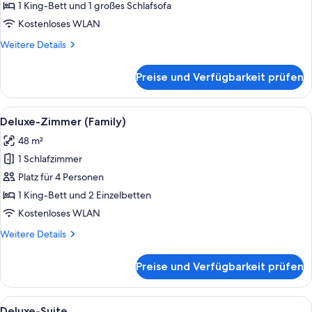
anzeigen
1 King-Bett und 1 großes Schlafsofa
Kostenloses WLAN
Weitere
Weitere Details
Details
für
Preise und Verfügbarkeit prüfen
Deluxe-
Doppelzimmer
Alle
Ein modernes Schlafzimmer mit einem 
8
Deluxe-Zimmer (Family)
Fotos
48 m²
für
1 Schlafzimmer
Deluxe-
Zimmer
Platz für 4 Personen
(Family)
1 King-Bett und 2 Einzelbetten
anzeigen
Kostenloses WLAN
Weitere
Weitere Details
Details
für
Preise und Verfügbarkeit prüfen
Deluxe-
Zimmer
(Family)
Alle
Ein modernes Hotelzimmer mit einem g
16
Deluxe-Suite