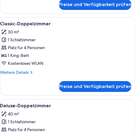
für
Preise und Verfügbarkeit prüfen
Deluxe-
Einzelzimmer
Alle
Ein modernes Hotelzimmer mit einem g
8
Classic-Doppelzimmer
Fotos
30 m²
für
1 Schlafzimmer
Classic-
Doppelzimmer
Platz für 4 Personen
anzeigen
1 King-Bett
Kostenloses WLAN
Weitere
Weitere Details
Details
für
Preise und Verfügbarkeit prüfen
Classic-
Doppelzimmer
Alle
Ein modernes Hotelzimmer mit einem g
12
Deluxe-Doppelzimmer
Fotos
40 m²
für
1 Schlafzimmer
Deluxe-
Doppelzimmer
Platz für 4 Personen