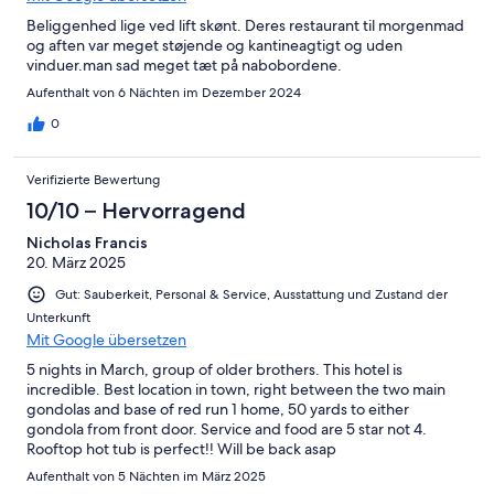
Beliggenhed lige ved lift skønt. Deres restaurant til morgenmad
og aften var meget støjende og kantineagtigt og uden
vinduer.man sad meget tæt på nabobordene.
Aufenthalt von 6 Nächten im Dezember 2024
0
Verifizierte Bewertung
10/10 – Hervorragend
Nicholas Francis
20. März 2025
Gut: Sauberkeit, Personal & Service, Ausstattung und Zustand der
Unterkunft
Mit Google übersetzen
5 nights in March, group of older brothers. This hotel is
incredible. Best location in town, right between the two main
gondolas and base of red run 1 home, 50 yards to either
gondola from front door. Service and food are 5 star not 4.
Rooftop hot tub is perfect!! Will be back asap
Aufenthalt von 5 Nächten im März 2025