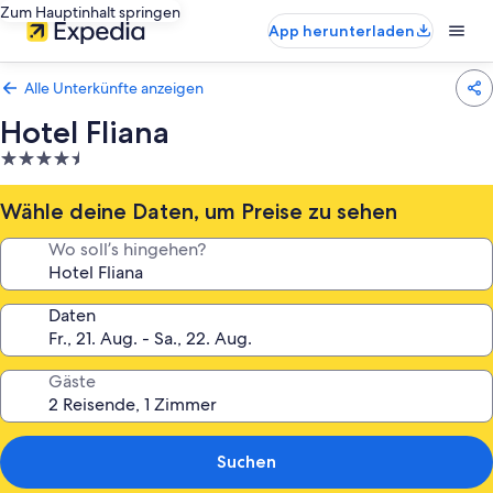
Zum Hauptinhalt springen
App herunterladen
Alle Unterkünfte anzeigen
Hotel Fliana
4.5-
Sterne-
Unterkunft
Wähle deine Daten, um Preise zu sehen
Wo soll’s hingehen?
Daten
Gäste
Suchen