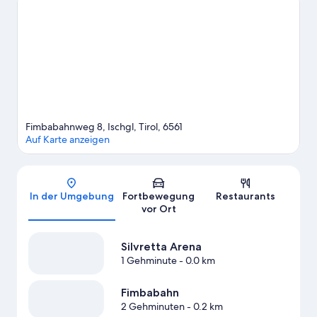
dich beim Skilanglauf und beim Abfahrtslauf ins weiße
Vergnügen und lass dir andere Wintersportarten wie
Schneeschuhwandern und Schlittenfahren nicht entgehen.
Zum Reiseführer für Ischgl
Fimbabahnweg 8, Ischgl, Tirol, 6561
Auf Karte anzeigen
Karte
In der Umgebung
Fortbewegung
Restaurants
vor Ort
Silvretta Arena
1 Gehminute
- 0.0 km
Fimbabahn
2 Gehminuten
- 0.2 km