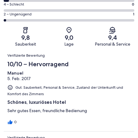
Gästebewertungen
von
55
0
4 – Schlecht
0
haben
insgesamt
Gästebewertungen
von
eine
55
1
2 – Ungenügend
1
haben
insgesamt
Bewertung
Gästebewertungen
von
eine
55
von
haben
insgesamt
Bewertung
Gästebewertungen
10
eine
55
von
haben
9,8
9,0
9,4
-
Bewertung
Gästebewertungen
8
eine
Sauberkeit
Lage
Personal & Service
Hervorragend
von
haben
-
Bewertung
Bewertungen
6
eine
Gut
Verifizierte Bewertung
von
-
Bewertung
4
10/10 – Hervorragend
Okay
von
-
2
Manuel
Schlecht
5. Feb. 2017
-
Ungenügend
Gut: Sauberkeit, Personal & Service, Zustand der Unterkunft und
Komfort des Zimmers
Schönes, luxuriöses Hotel
Sehr gutes Essen, freundliche Bedienung
0
Verifizierte Bewertung