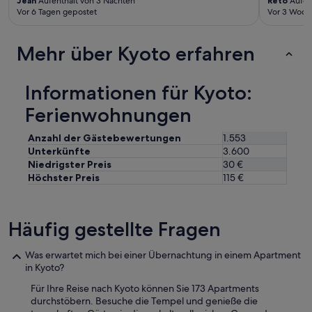
Jean
Aufenthalt von 3 Nächten
Reto
Aufen
u
Vor 6 Tagen gepostet
Vor 3 Woch
n
d
d
Mehr über Kyoto erfahren
i
e
R
Informationen für Kyoto:
e
Ferienwohnungen
s
t
a
Anzahl der Gästebewertungen
1.553
u
Unterkünfte
3.600
r
Niedrigster Preis
30 €
a
Höchster Preis
115 €
n
t
s
u
Häufig gestellte Fragen
n
d
Was erwartet mich bei einer Übernachtung in einem Apartment
d
in Kyoto?
e
n
Für Ihre Reise nach Kyoto können Sie 173 Apartments
M
durchstöbern. Besuche die Tempel und genieße die
a