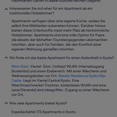
traumhaften Gärten in dieser kulturell reichen Gegend.
r
Interessieren Sie sich eher für ein Apartment als ein
k
traditionelles Hotelzimmer?
t
s
Apartments verfügen über eine eigene Küche, sodass Sie
i
selbst Ihre Mahlzeiten zubereiten können. Darüber hinaus
n
bieten diese Unterkünfte meist mehr Platz als herkömmliche
d
Hotelzimmer. Apartments sind eine tolle Option für Paare,
g
die abseits der lebhaften Touristengegenden übernachten
u
möchten, aber auch für Familien, die den Komfort einer
t
eigenen Wohnung genießen möchten.
e
r
Wo finde ich das beste Apartment für einen Aufenthalt in Kyoto?
r
e
Minn Gion
: Viertel: Gion. Umfasst WLAN-Internetzugang
i
(kostenlos) und einen Essbereich. Mit einer Wäscherei und
c
Wellnessangeboten vor Ort.
Randor Residence Kyoto Nijo
h
Castle
: Liegt im Viertel Central Kyoto. Eine
b
Waschmaschine/ein Trockner, kostenloses WLAN und eine
a
Lanai (Veranda) sind inbegriffen. Zugang zu einer Wäscherei
r
vor Ort.
.
“
Wie viele Apartments bietet Kyoto?
Expedia bietet 173 Apartments in Kyoto.