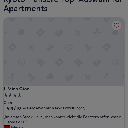
Apartments
Minn Gion
Minn Gion
1. Minn Gion
4.0-
Sterne-
Gion
Unterkunft
9.4
9,4/10
Außergewöhnlich
(493 Bewertungen)
von
„
„Im ersten Stock , laut , man konnte nicht die Fenstern offen lassen
10,
I
… sonst ok ! “
Außergewöhnlich,
m
Marina
(493