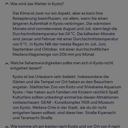
Wie wird das Wetter in Kyoto?
Das Klima ist zwar nur ein Aspekt, aber es kann Ihre
Reiseplanung beeinflussen, vor allem, wenn Sie einen
längeren Aufenthalt in Kyoto verbringen. Die wärmsten
Monate sind normalerweise August und Juli, dann liegt die
Durchschnittstemperatur bei 24 °C. Die kältesten Monate
sind Januar und Februar mit einer Durchschnittstemperatur
von 5 °C. In Kyoto fällt der meiste Regen im Juli, Juni,
September und Oktober, mit einer durchschnittlichen
Niederschlagsmenge von 206 mm pro Monat.
Welche Sehenswürdigkeiten sollte man sich in Kyoto nicht
entgehen lassen?
Kyoto ist bei Urlaubern sehr beliebt. Insbesondere die
Gärten und die Tempel vor Ort haben es den Besuchern
angetan. Städtischer Zoo von Kioto und Shirahama Aquarium
Kyoto – hier haben auch Familien mit Kindern reichlich Spaß.
Kulturfans sollten unbedingt einmal bei diesen Attraktionen
vorbeischauen: GEAR - Kunstkomplex 1928 und Museum
von Kyoto. Weitere Orte in der Stadt, die du dir nicht
entgehen lassen solltest, sind diese hier: Straße Kiyamachi
und Teramachi-Straße.
Wie komme ich am besten nach Kyoto und vor Ort von A nach