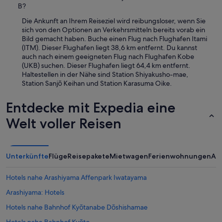
B?
Die Ankunft an Ihrem Reiseziel wird reibungsloser, wenn Sie
sich von den Optionen an Verkehrsmitteln bereits vorab ein
Bild gemacht haben. Buche einen Flug nach Flughafen Itami
(ITM). Dieser Flughafen liegt 38,6 km entfernt. Du kannst
auch nach einem geeigneten Flug nach Flughafen Kobe
(UKB) suchen. Dieser Flughafen liegt 64,4 km entfernt.
Haltestellen in der Nähe sind Station Shiyakusho-mae,
Station Sanjō Keihan und Station Karasuma Oike.
Entdecke mit Expedia eine
Welt voller Reisen
Unterkünfte
Flüge
Reisepakete
Mietwagen
Ferienwohnungen
An
Hotels nahe Arashiyama Affenpark Iwatayama
Arashiyama: Hotels
Hotels nahe Bahnhof Kyōtanabe Dōshishamae
Hotels nahe Bahnhof Kyōto