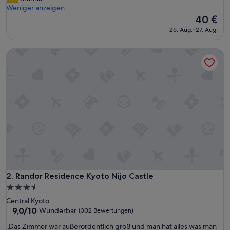
e
Weniger anzeigen
Bewertungen)
r
Der
40 €
s
Preis
26. Aug.–27. Aug.
t
beträgt
e
40 €
Randor Residence Kyoto Nijo Castle
n
S
t
o
c
k
,
l
a
u
t
,
m
a
Randor Residence Kyoto Nijo Castle
2. Randor Residence Kyoto Nijo Castle
n
3.5-
k
Sterne-
Central Kyoto
o
Unterkunft
9.0
9,0/10
n
Wunderbar
(302 Bewertungen)
von
n
„
„Das Zimmer war außerordentlich groß und man hat alles was man
10,
t