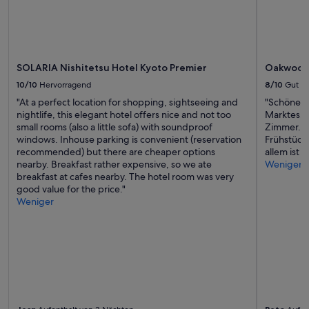
e
,
.
d
“
a
s
s
SOLARIA Nishitetsu Hotel Kyoto Premier
Oakwood 
i
n
10/10
Hervorragend
8/10
Gut
d
"At a perfect location for shopping, sightseeing and
"Schönes, 
e
nightlife, this elegant hotel offers nice and not too
Marktes. W
r
small rooms (also a little sofa) with soundproof
Zimmer. Da
R
windows. Inhouse parking is convenient (reservation
Frühstück 
e
recommended) but there are cheaper options
allem ist 
g
nearby. Breakfast rather expensive, so we ate
Weniger
i
breakfast at cafes nearby. The hotel room was very
o
good value for the price."
n
Weniger
d
i
e
T
e
m
p
e
l