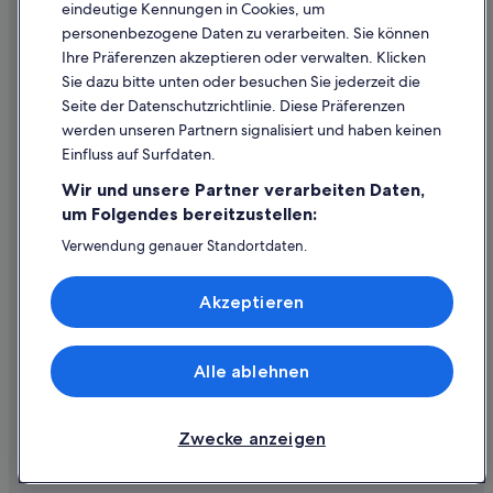
eindeutige Kennungen in Cookies, um
Rechtliche Hinweise/Kontakt
personenbezogene Daten zu verarbeiten. Sie können
Inhaltsrichtlinien und Melden von Inhalten
Ihre Präferenzen akzeptieren oder verwalten. Klicken
Sie dazu bitte unten oder besuchen Sie jederzeit die
Hilfe
Seite der Datenschutzrichtlinie. Diese Präferenzen
werden unseren Partnern signalisiert und haben keinen
Hilfe
Einfluss auf Surfdaten.
Buchung ändern oder stornieren
Wir und unsere Partner verarbeiten Daten,
Rückerstattungsprozess und Zeitrahmen
um Folgendes bereitzustellen:
Buchen Sie einen Flug mit einer Gutschrift bei der Fluggesellschaft
Verwendung genauer Standortdaten.
Endgeräteeigenschaften zur Identifikation aktiv abfragen.
Internationale Reisedokumente
Speichern von oder Zugriff auf Informationen auf einem
Akzeptieren
Endgerät. Personalisierte Werbung und Inhalte, Messung
von Werbeleistung und der Performance von Inhalten,
Zielgruppenforschung sowie Entwicklung und
Verbesserung von Angeboten.
Alle ablehnen
© 2026 Expedia, Inc., ein Unternehmen der Expedia Group. Alle Rechte
Liste der Partner (Lieferanten)
vorbehalten. Expedia und das Expedia-Logo sind Handelsmarken oder
eingetragene Handelsmarken von Expedia, Inc.
Zwecke anzeigen