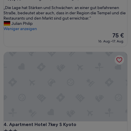
von
c
s
„
„Die Lage hat Stärken und Schwächen: an einer gut befahrenen
10,
h
e
D
Straße, bedeutet aber auch, dass in der Region die Tempel und die
Hervorragend,
g
n
i
Restaurants und den Markt sind gut erreichbar.“
(39
r
…
e
Julian Philip
Bewertungen)
o
s
L
Weniger anzeigen
ß
o
a
Der
75 €
u
n
g
Preis
n
16. Aug.–17. Aug.
s
e
beträgt
d
t
h
75 €
m
o
Apartment Hotel 7key S Kyoto
a
a
k
t
n
!
S
h
“
t
a
ä
t
r
a
k
l
e
l
n
e
u
s
n
w
d
a
S
s
c
Apartment Hotel 7key S Kyoto
4. Apartment Hotel 7key S Kyoto
m
h
a