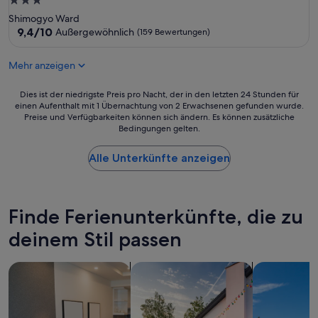
3.0-
w
n
Sterne-
Shimogyo Ward
ä
f
Unterkunft
9.4
9,4/10
c
Außergewöhnlich
(159 Bewertungen)
ü
von
h
r
10,
e
e
Mehr anzeigen
Außergewöhnlich,
n
i
(159
:
n
Dies
Bewertungen)
Dies ist der niedrigste Preis pro Nacht, der in den letzten 24 Stunden für
a
e
einen Aufenthalt mit 1 Übernachtung von 2 Erwachsenen gefunden wurde.
ist
n
n
Preise und Verfügbarkeiten können sich ändern. Es können zusätzliche
der
e
l
Bedingungen gelten.
niedrigste
i
ä
Preis
n
n
Alle Unterkünfte anzeigen
pro
e
g
Nacht,
r
e
der
g
r
in
u
e
den
t
Finde Ferienunterkünfte, die zu
n
letzten
b
A
deinem Stil passen
24 Stunden
e
u
für
f
f
einen
a
e
Suche nach Aparthotels
Suche nach privaten Ferienhäusern
Suche nach V
Aufenthalt
h
n
mit
r
t
1 Übernachtung
e
h
von
n
a