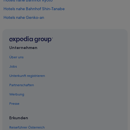
Hotels nahe Bahnhof Shin-Tanabe
Hotels nahe Genko-an
Gion: Hotels
Higashiyama Ward: Hotels
Karasuma: Hotels
Unternehmen
Hostels in Kyoto
Über uns
Hostels in Kyoto
Jobs
Boutique- in Kyoto
Unterkunft registrieren
Günstige in Kyoto
Partnerschaften
Independent Hotels in Kyoto
Werbung
Kyoto Hotels
Presse
Ryokans in Kyoto
Villen in Kyoto
Erkunden
Wohnungen in Kyoto
Reiseführer Österreich