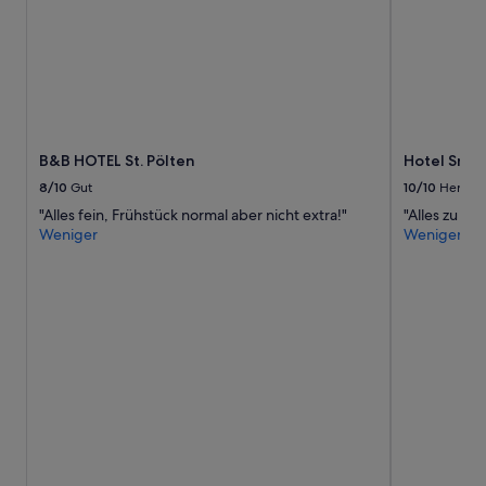
s
s
(
n
o
a
d
r
e
B&B HOTEL St. Pölten
Hotel Smart
s
8/10
Gut
10/10
Hervor
s
m
"Alles fein, Frühstück normal aber nicht extra!"
"Alles zu un
e
Weniger
Weniger
n
t
i
o
n
e
f
,
o
n
l
y