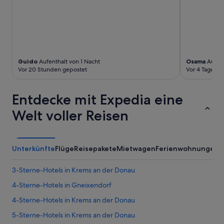
c
o
ö
r
d
i
n
Guido
Aufenthalt von 1 Nacht
Osama
Aufent
a
Vor 20 Stunden gepostet
Vor 4 Tagen g
t
e
n
Entdecke mit Expedia eine
l
e
Welt voller Reisen
a
d
i
n
Unterkünfte
Flüge
Reisepakete
Mietwagen
Ferienwohnungen
A
g
t
3-Sterne-Hotels in Krems an der Donau
o
a
4-Sterne-Hotels in Gneixendorf
e
m
4-Sterne-Hotels in Krems an der Donau
p
5-Sterne-Hotels in Krems an der Donau
t