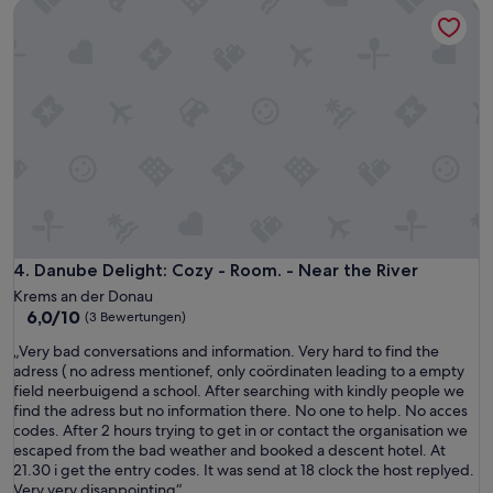
Danube Delight: Cozy - Room. - Near the River
Danube Delight: Cozy - Room. - Near the River
4. Danube Delight: Cozy - Room. - Near the River
Krems an der Donau
6.0
6,0/10
(3 Bewertungen)
von
„
„Very bad conversations and information. Very hard to find the
10,
V
adress ( no adress mentionef, only coördinaten leading to a empty
(3
e
field neerbuigend a school. After searching with kindly people we
Bewertungen)
r
find the adress but no information there. No one to help. No acces
y
codes. After 2 hours trying to get in or contact the organisation we
b
escaped from the bad weather and booked a descent hotel. At
a
21.30 i get the entry codes. It was send at 18 clock the host replyed.
d
Very very disappointing“