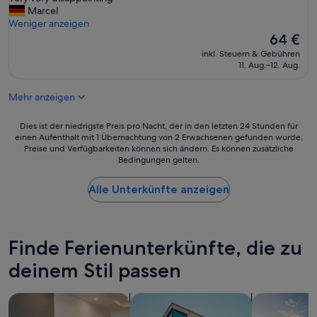
c
Marcel
o
Weniger anzeigen
n
Der
64 €
v
Preis
inkl. Steuern & Gebühren
e
beträgt
11. Aug.–12. Aug.
r
64 €
s
Mehr anzeigen
a
t
i
Dies
Dies ist der niedrigste Preis pro Nacht, der in den letzten 24 Stunden für
o
einen Aufenthalt mit 1 Übernachtung von 2 Erwachsenen gefunden wurde.
ist
Preise und Verfügbarkeiten können sich ändern. Es können zusätzliche
n
der
Bedingungen gelten.
s
niedrigste
a
Preis
n
Alle Unterkünfte anzeigen
pro
d
Nacht,
i
der
n
in
f
den
Finde Ferienunterkünfte, die zu
o
letzten
r
deinem Stil passen
24 Stunden
m
für
a
einen
Suche nach Aparthotels
Suche nach Apartments
Suche nach p
t
Aufenthalt
i