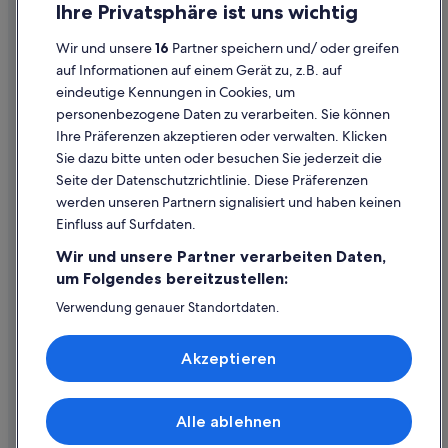
Ihre Privatsphäre ist uns wichtig
e
l
Datenschutzerklärung
p
Wir und unsere
16
Partner speichern und/ oder greifen
Cookie-Erklärung
.
auf Informationen auf einem Gerät zu, z.B. auf
N
eindeutige Kennungen in Cookies, um
Rechtliche Hinweise/Kontakt
o
personenbezogene Daten zu verarbeiten. Sie können
a
Inhaltsrichtlinien und Melden von Inhalten
Ihre Präferenzen akzeptieren oder verwalten. Klicken
c
c
Sie dazu bitte unten oder besuchen Sie jederzeit die
e
Hilfe
Seite der Datenschutzrichtlinie. Diese Präferenzen
s
werden unseren Partnern signalisiert und haben keinen
Hilfe
c
Einfluss auf Surfdaten.
o
Buchung ändern oder stornieren
d
Wir und unsere Partner verarbeiten Daten,
e
Rückerstattungsprozess und Zeitrahmen
um Folgendes bereitzustellen:
s
.
Buchen Sie einen Flug mit einer Gutschrift bei der Fluggesellschaft
Verwendung genauer Standortdaten.
A
Endgeräteeigenschaften zur Identifikation aktiv abfragen.
f
Internationale Reisedokumente
Speichern von oder Zugriff auf Informationen auf einem
t
Akzeptieren
Endgerät. Personalisierte Werbung und Inhalte, Messung
e
von Werbeleistung und der Performance von Inhalten,
r
Zielgruppenforschung sowie Entwicklung und
2
Verbesserung von Angeboten.
Alle ablehnen
h
© 2026 Expedia, Inc., ein Unternehmen der Expedia Group. Alle Rechte
Liste der Partner (Lieferanten)
o
vorbehalten. Expedia und das Expedia-Logo sind Handelsmarken oder