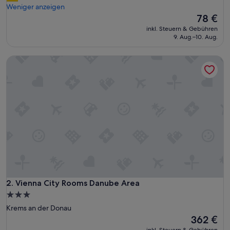
a
Weniger anzeigen
(37
r
Der
78 €
Bewertungen)
k
Preis
inkl. Steuern & Gebühren
e
beträgt
9. Aug.–10. Aug.
n
78 €
w
Vienna City Rooms Danube Area
a
r
s
u
p
e
r
.
“
Vienna City Rooms Danube Area
2. Vienna City Rooms Danube Area
3.0-
Sterne-
Krems an der Donau
Unterkunft
Der
362 €
Preis