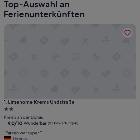
Top-Auswahl an
Ferienunterkünften
Limehome Krems Undstraße
Limehome Krems Undstraße
1. Limehome Krems Undstraße
2.0-
Sterne-
Krems an der Donau
Unterkunft
9.0
9,0/10
Wunderbar
(37 Bewertungen)
von
„
„Parken war super.“
10,
P
Thomas
Wunderbar,