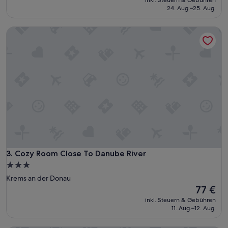
inkl. Steuern & Gebühren
beträgt
24. Aug.–25. Aug.
362 €
Cozy Room Close To Danube River
Cozy Room Close To Danube River
3. Cozy Room Close To Danube River
3.0-
Sterne-
Krems an der Donau
Unterkunft
Der
77 €
Preis
inkl. Steuern & Gebühren
beträgt
11. Aug.–12. Aug.
77 €