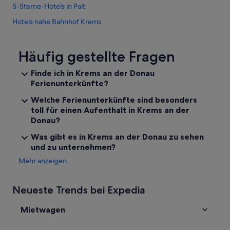
y
5-Sterne-Hotels in Palt
f
i
Hotels nahe Bahnhof Krems
e
Hotels nahe Donau-Universität Krems
l
d
Hotels nahe Kloster Und
Häufig gestellte Fragen
n
e
Aparthotels in Krems an der Donau
Finde ich in Krems an der Donau
e
Ferienunterkünfte?
Ferienwohnungen in Krems an der Donau
r
b
Baumhäuser in Krems an der Donau
Welche Ferienunterkünfte sind besonders
u
toll für einen Aufenthalt in Krems an der
i
B&B in Krems an der Donau
Donau?
g
Campingplätze in Krems an der Donau
e
Was gibt es in Krems an der Donau zu sehen
n
Chalets in Krems an der Donau
und zu unternehmen?
d
a
Gasthäuser in Krems an der Donau
Mehr anzeigen
s
Hausboote in Krems an der Donau
c
h
Neueste Trends bei Expedia
Hostels in Krems an der Donau
o
o
All-Inclusive- in Krems an der Donau
Mietwagen
l
Best Western Hotels in Krems an der Donau
.