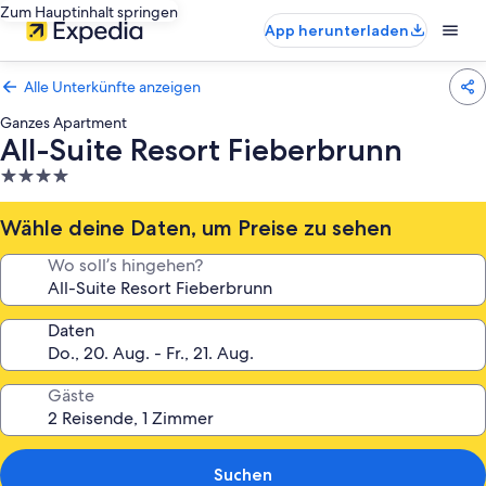
Zum Hauptinhalt springen
App herunterladen
Alle Unterkünfte anzeigen
Ganzes Apartment
All-Suite Resort Fieberbrunn
4.0-
Sterne-
Unterkunft
Wähle deine Daten, um Preise zu sehen
Wo soll’s hingehen?
Daten
Gäste
Suchen