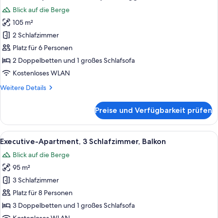
Fotos
Blick auf die Berge
für
105 m²
Penthouse
(2
2 Schlafzimmer
Schlafzimmer)
Platz für 6 Personen
mit
2 Doppelbetten und 1 großes Schlafsofa
Loggia
Kostenloses WLAN
anzeigen
Weitere
Weitere Details
Details
für
Preise und Verfügbarkeit prüfen
Penthouse
(2
Schlafzimmer)
Alle
Executive-Apartment, 3 Schlafzimmer,
7
mit
Executive-Apartment, 3 Schlafzimmer, Balkon
Fotos
Loggia
Blick auf die Berge
für
95 m²
Executive-
Apartment,
3 Schlafzimmer
3 Schlafzimmer,
Platz für 8 Personen
Balkon
3 Doppelbetten und 1 großes Schlafsofa
anzeigen