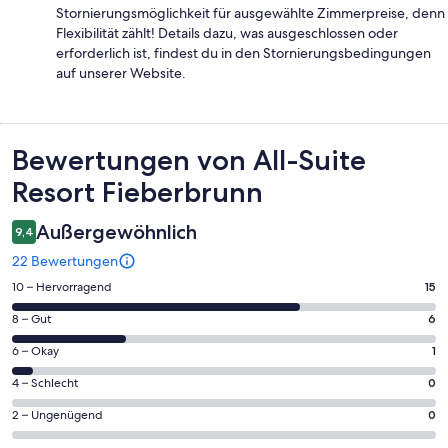
Stornierungsmöglichkeit für ausgewählte Zimmerpreise, denn
Flexibilität zählt! Details dazu, was ausgeschlossen oder
erforderlich ist, findest du in den Stornierungsbedingungen
auf unserer Website.
Bewertungen
Bewertungen von All-Suite
Resort Fieberbrunn
Außergewöhnlich
9,4
22 Bewertungen
15
10 – Hervorragend
15
von
6
8 – Gut
6
insgesamt
von
22
1
6 – Okay
1
insgesamt
Gästebewertungen
von
22
0
4 – Schlecht
0
haben
insgesamt
Gästebewertungen
von
eine
22
0
2 – Ungenügend
0
haben
insgesamt
Bewertung
Gästebewertungen
von
eine
22