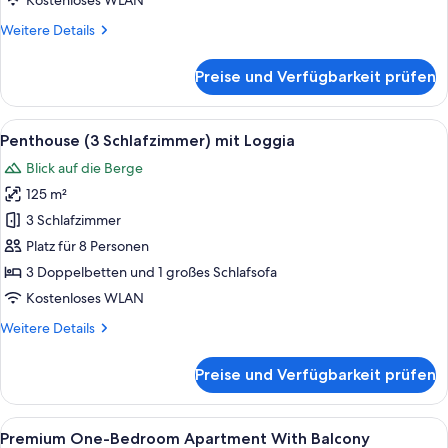
Kostenloses WLAN
Weitere
Weitere Details
Details
für
Preise und Verfügbarkeit prüfen
Executive-
Apartment,
3 Schlafzimmer,
Alle
Penthouse (3 Schlafzimmer) mit Loggi
13
Balkon
Penthouse (3 Schlafzimmer) mit Loggia
Fotos
Blick auf die Berge
für
125 m²
Penthouse
(3
3 Schlafzimmer
Schlafzimmer)
Platz für 8 Personen
mit
3 Doppelbetten und 1 großes Schlafsofa
Loggia
Kostenloses WLAN
anzeigen
Weitere
Weitere Details
Details
für
Preise und Verfügbarkeit prüfen
Penthouse
(3
Schlafzimmer)
Alle
Zimmersafe, Babybetten, kostenloses 
6
mit
Premium One-Bedroom Apartment With Balcony