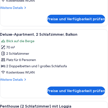
Kostenloses WLAN
oder
Weitere
Weitere Details
Terrasse
Details
anzeigen
für
Preise und Verfügbarkeit prüfen
Premium
Apartment
(1
Alle
Zimmersafe, Babybetten, kostenloses 
10
Schlafzimmer)
Deluxe-Apartment, 2 Schlafzimmer, Balkon
Fotos
mit
Blick auf die Berge
Balkon
für
oder
70 m²
Deluxe-
Terrasse
Apartment,
2 Schlafzimmer
2 Schlafzimmer,
Platz für 6 Personen
Balkon
2 Doppelbetten und 1 großes Schlafsofa
anzeigen
Kostenloses WLAN
Weitere
Weitere Details
Details
für
Preise und Verfügbarkeit prüfen
Deluxe-
Apartment,
2 Schlafzimmer,
Alle
Penthouse (2 Schlafzimmer) mit Loggia
11
Balkon
Penthouse (2 Schlafzimmer) mit Loggia