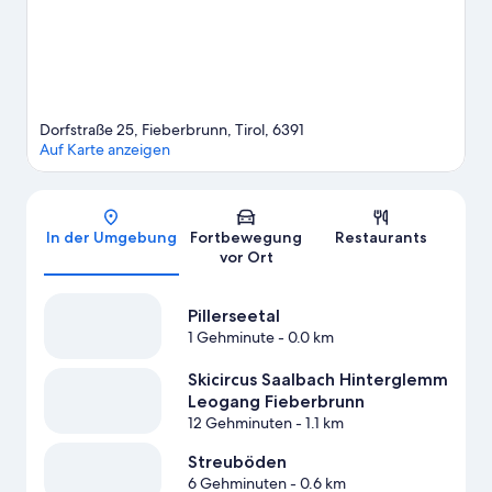
Vielfalt der Region.
Zum Reiseführer für Fieberbrunn
Weitere Apartments in Fieberbrunn anzeigen
Dorfstraße 25, Fieberbrunn, Tirol, 6391
Auf Karte anzeigen
Karte
In der Umgebung
Fortbewegung
Restaurants
vor Ort
Pillerseetal
1 Gehminute
- 0.0 km
Skicircus Saalbach Hinterglemm
Leogang Fieberbrunn
12 Gehminuten
- 1.1 km
Streuböden
6 Gehminuten
- 0.6 km