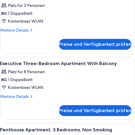
Fotos
Loggia
Platz für 3 Personen
für
1 Doppelbett
Premium
One-
Kostenloses WLAN
Bedroom
Weitere
Weitere Details
Apartment
Details
für
With
Preise und Verfügbarkeit prüfen
Premium
Balcony
One-
anzeigen
Bedroom
Alle
Zimmersafe, Babybetten, kostenloses 
5
Apartment
Executive Three-Bedroom Apartment With Balcony
Fotos
With
Platz für 8 Personen
Balcony
für
1 Doppelbett
Executive
Three-
Kostenloses WLAN
Bedroom
Weitere
Weitere Details
Apartment
Details
für
With
Preise und Verfügbarkeit prüfen
Executive
Balcony
Three-
anzeigen
Bedroom
Alle
Zimmersafe, Babybetten, kostenloses 
13
Apartment
Penthouse Apartment, 3 Bedrooms, Non Smoking
Fotos
With