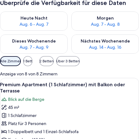
Überprüfe die Verfügbarkeit für diese Daten
Überprüfe die Verfügbarkeit für heute Nacht, Aug. 6 - Aug. 7.
Überprüfe die Verfügbarkeit f
Heute Nacht
Morgen
Aug. 6 - Aug. 7
Aug. 7 - Aug. 8
Überprüfe die Verfügbarkeit für dieses Wochenende, Aug. 7 - 
Überprüfe die Verfügbarkeit f
Dieses Wochenende
Nächstes Wochenende
Aug. 7 - Aug. 9
Aug. 14 - Aug. 16
Verfügbare
Alle Zimmer
1 Bett
2 Betten
Über 3 Betten
Filter
für
Anzeige von 8 von 8 Zimmern
Zimmer
Alle
Premium Apartment (1 Schlafzimmer) mi
6
Premium Apartment (1 Schlafzimmer) mit Balkon oder
Fotos
Terrasse
für
Blick auf die Berge
Premium
45 m²
Apartment
1 Schlafzimmer
(1
Schlafzimmer)
Platz für 3 Personen
mit
1 Doppelbett und 1 Einzel-Schlafsofa
Balkon