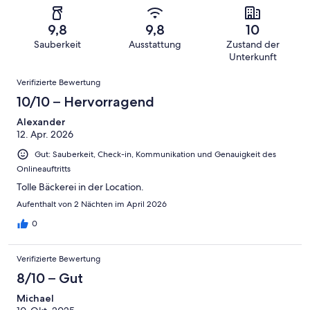
von
haben
insgesamt
Bewertung
Gästebewertungen
10
eine
22
von
haben
9,8
9,8
10
-
Bewertung
Gästebewertungen
8
eine
Sauberkeit
Ausstattung
Zustand der
Hervorragend
von
haben
-
Bewertung
Unterkunft
6
eine
Gut
von
Bewertungen
-
Bewertung
Verifizierte Bewertung
4
Okay
von
10/10 – Hervorragend
-
2
Schlecht
Alexander
-
12. Apr. 2026
Ungenügend
Gut: Sauberkeit, Check-in, Kommunikation und Genauigkeit des
Onlineauftritts
Tolle Bäckerei in der Location.
Aufenthalt von 2 Nächten im April 2026
0
Verifizierte Bewertung
8/10 – Gut
Michael