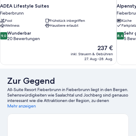
ADEA Lifestyle Suites
Alpensty
Fieberbrunn
Fieberbru
Pool
Frühstück inbegriffen
Küche
Wellness
Haustiere erlaubt
Parkplat
9.0
8.4
Wunderbar
Sehr 
9,0
8,4
von
von
20 Bewertungen
5 Bew
10,
10,
Der
237 €
Wunderbar,
Sehr
Preis
inkl. Steuern & Gebühren
20
gut,
beträgt
27. Aug.–28. Aug.
Bewertungen
5
237 €
Bewertun
Zur Gegend
All-Suite Resort Fieberbrunn in Fieberbrunn liegt in den Bergen.
Sehenswürdigkeiten wie Saalachtal und Jochberg sind genauso
interessant wie die Attraktionen der Region, zu denen
Freizeitpark Familienland und Bergwagen zählen. Du möchtest
Mehr anzeigen
deinen Aufenthalt in der Stadt mit dem Besuch eines
spannenden Events oder einer Sportveranstaltung aufpeppen?
Dann schau doch einmal hier vorbei: Biathlonstadion Hochfilzen
oder Tennisstadion Kitzbühel. Erlebe beim Bergsteigen, auf den
Wander-/Radwegen und beim Mountainbiken die wunderbare