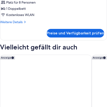
Platz für 8 Personen
Balcony
für
1 Doppelbett
Penthouse
Apartment,
Kostenloses WLAN
3
Weitere
Weitere Details
Bedrooms,
Details
für
Non
Preise und Verfügbarkeit prüfen
Penthouse
Smoking
Apartment,
anzeigen
3
Vielleicht gefällt dir auch
Bedrooms,
Non
Smoking
ADEA Lifestyle Suites
Alpensty
Anzeige
Anzeige