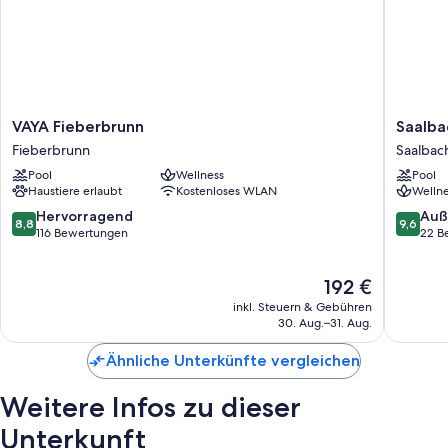
VAYA
Saalbac
VAYA Fieberbrunn
Saalba
Fieberbrunn
Suites
Fieberbrunn
Saalbac
Fieberbrunn
by
Pool
Wellness
Pool
ALPS
Haustiere erlaubt
Kostenloses WLAN
Wellne
RESORT
Saalbac
8.8
9.6
Hervorragend
Auß
8,8
9,6
Hinterg
von
von
116 Bewertungen
22 B
10,
10,
Hervorragend,
Außerge
Der
192 €
116
22
Preis
Bewertungen
Bewert
inkl. Steuern & Gebühren
beträgt
30. Aug.–31. Aug.
192 €
Ähnliche Unterkünfte vergleichen
Weitere Infos zu dieser
Unterkunft