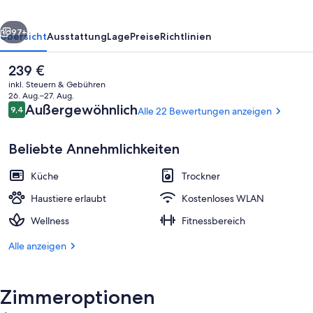
rück
Weiter
97+
Übersicht
Ausstattung
Lage
Preise
Richtlinien
Der
239 €
aktuelle
inkl. Steuern & Gebühren
Preis
26. Aug.–27. Aug.
beträgt
Bewertungen
Außergewöhnlich
9,4
Alle 22 Bewertungen anzeigen
9,4 von 10.
239 €.
Beliebte Annehmlichkeiten
Küche
Trockner
Penthouse (2 Schlafzimmer) mit Loggia
Haustiere erlaubt
Kostenloses WLAN
Wellness
Fitnessbereich
Alle anzeigen
Zimmeroptionen