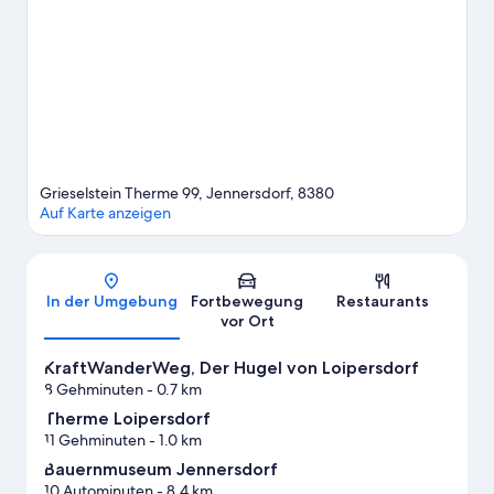
dir diese Attraktion nicht entgehen: Zotter. Entspann dich im
Spa/Wellnesscenter in der Region oder erlebe auf den
Wander-/Radwegen ganz in der Nähe neue Abenteuer.
Zum
Reiseführer für Jennersdorf
Grieselstein Therme 99, Jennersdorf, 8380
Auf Karte anzeigen
Karte
In der Umgebung
Fortbewegung
Restaurants
vor Ort
KraftWanderWeg, Der Hugel von Loipersdorf
8 Gehminuten
- 0.7 km
Therme Loipersdorf
11 Gehminuten
- 1.0 km
Bauernmuseum Jennersdorf
10 Autominuten
- 8.4 km