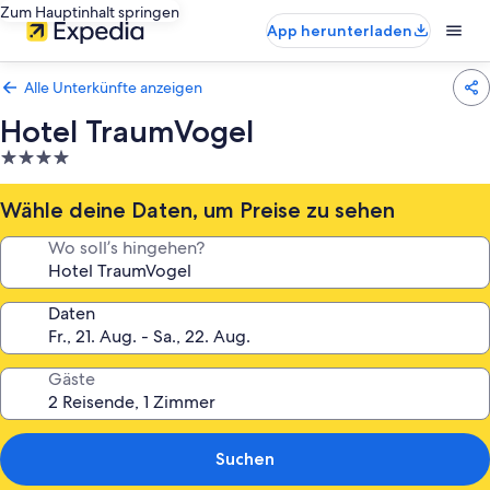
Zum Hauptinhalt springen
App herunterladen
Alle Unterkünfte anzeigen
Hotel TraumVogel
4.0-
Sterne-
Unterkunft
Wähle deine Daten, um Preise zu sehen
Wo soll’s hingehen?
Daten
Gäste
Suchen