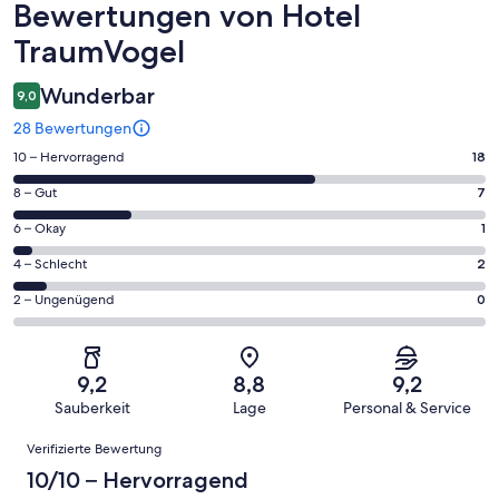
Bewertungen
Bewertungen von Hotel
TraumVogel
Wunderbar
9,0
28 Bewertungen
18
10 – Hervorragend
18
von
7
8 – Gut
7
insgesamt
von
28
1
6 – Okay
1
insgesamt
Gästebewertungen
von
28
2
4 – Schlecht
2
haben
insgesamt
Gästebewertungen
von
eine
28
0
2 – Ungenügend
0
haben
insgesamt
Bewertung
Gästebewertungen
von
eine
28
von
haben
insgesamt
Bewertung
Gästebewertungen
10
eine
28
von
haben
9,2
8,8
9,2
-
Bewertung
Gästebewertungen
8
eine
Sauberkeit
Lage
Personal & Service
Hervorragend
von
haben
-
Bewertung
Bewertungen
6
eine
Gut
Verifizierte Bewertung
von
-
Bewertung
4
10/10 – Hervorragend
Okay
von