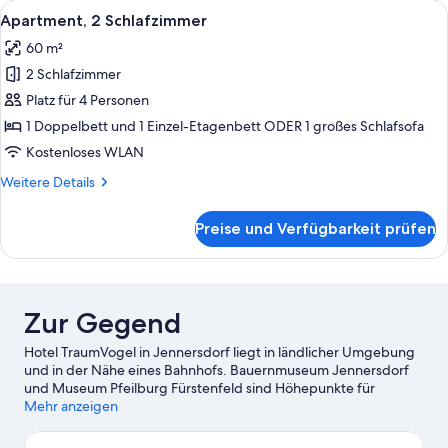
Alle
Ein modernes Hotelzimmer mit einer g
6
Apartment, 2 Schlafzimmer
Fotos
60 m²
für
2 Schlafzimmer
Apartment,
2 Schlafzimmer
Platz für 4 Personen
anzeigen
1 Doppelbett und 1 Einzel-Etagenbett ODER 1 großes Schlafsofa
Kostenloses WLAN
Weitere
Weitere Details
Details
für
Preise und Verfügbarkeit prüfen
Apartment,
2 Schlafzimmer
Zur Gegend
Hotel TraumVogel in Jennersdorf liegt in ländlicher Umgebung
und in der Nähe eines Bahnhofs. Bauernmuseum Jennersdorf
und Museum Pfeilburg Fürstenfeld sind Höhepunkte für
kulturell interessierte Besucher, während Therme Loipersdorf
Mehr anzeigen
und Thermengolfplatz Fürstenfeld-Loipersdorf einen Ausflug
wert sind, wenn du etwas Aufregendes erleben möchtest. Lass