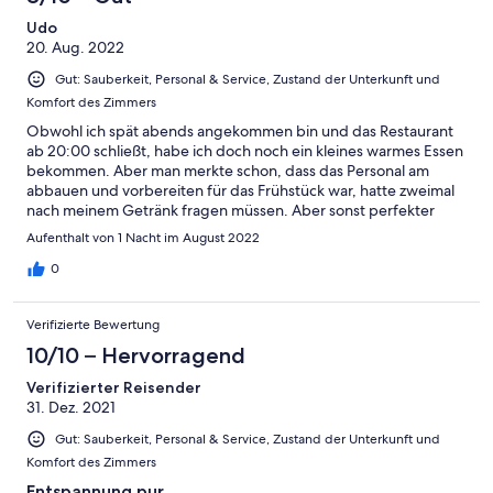
Udo
20. Aug. 2022
Gut: Sauberkeit, Personal & Service, Zustand der Unterkunft und
Komfort des Zimmers
Obwohl ich spät abends angekommen bin und das Restaurant
ab 20:00 schließt, habe ich doch noch ein kleines warmes Essen
bekommen. Aber man merkte schon, dass das Personal am
abbauen und vorbereiten für das Frühstück war, hatte zweimal
nach meinem Getränk fragen müssen. Aber sonst perfekter
Service. Es gibt keinen Grund zu klagen.
Aufenthalt von 1 Nacht im August 2022
0
Verifizierte Bewertung
10/10 – Hervorragend
Verifizierter Reisender
31. Dez. 2021
Gut: Sauberkeit, Personal & Service, Zustand der Unterkunft und
Komfort des Zimmers
Entspannung pur