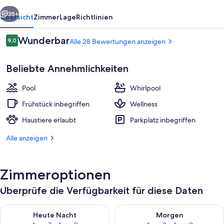
rück
Weiter
35+
Übersicht
Zimmer
Lage
Richtlinien
Bewertungen
Wunderbar
9,0
Alle 28 Bewertungen anzeigen
9,0 von 10.
Beliebte Annehmlichkeiten
Pool
Whirlpool
Frühstück inbegriffen
Wellness
Haustiere erlaubt
Parkplatz inbegriffen
Lobby
Alle anzeigen
Zimmeroptionen
Überprüfe die Verfügbarkeit für diese Daten
Überprüfe die Verfügbarkeit für heute Nacht, Aug. 7 - Aug. 8.
Überprüfe die Verfügbarkeit f
Heute Nacht
Morgen