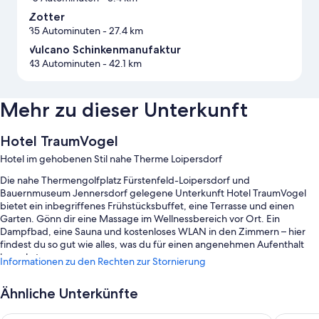
Zotter
35 Autominuten
- 27.4 km
Vulcano Schinkenmanufaktur
43 Autominuten
- 42.1 km
Mehr zu dieser Unterkunft
Hotel TraumVogel
Hotel im gehobenen Stil nahe Therme Loipersdorf
Die nahe Thermengolfplatz Fürstenfeld-Loipersdorf und
Bauernmuseum Jennersdorf gelegene Unterkunft Hotel TraumVogel
bietet ein inbegriffenes Frühstücksbuffet, eine Terrasse und einen
Garten. Gönn dir eine Massage im Wellnessbereich vor Ort. Ein
Dampfbad, eine Sauna und kostenloses WLAN in den Zimmern – hier
findest du so gut wie alles, was du für einen angenehmen Aufenthalt
brauchst.
Informationen zu den Rechten zur Stornierung
Weitere Extras in diesem Hotel sind:
Ähnliche Unterkünfte
Außenpool (je nach Saison geöffnet) mit Sonnenliegen