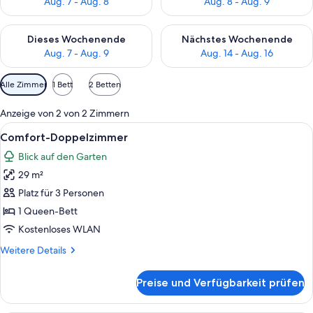
Aug. 7 - Aug. 8
Aug. 8 - Aug. 9
Überprüfe die Verfügbarkeit für dieses Wochenende, Aug. 7 - 
Überprüfe die Verfügbarkeit f
Dieses Wochenende
Nächstes Wochenende
Aug. 7 - Aug. 9
Aug. 14 - Aug. 16
Verfügbare
Alle Zimmer
1 Bett
2 Betten
Filter
für
Anzeige von 2 von 2 Zimmern
Zimmer
Alle
Ein Schlafzimmer mit einem großen Bett
5
Comfort-Doppelzimmer
Fotos
Blick auf den Garten
für
29 m²
Comfort-
Doppelzimmer
Platz für 3 Personen
anzeigen
1 Queen-Bett
Kostenloses WLAN
Weitere
Weitere Details
Details
für
Preise und Verfügbarkeit prüfen
Comfort-
Doppelzimmer