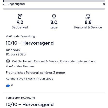
Gästebewertungen
von
eine
125
0
2 – Ungenügend
0
haben
insgesamt
Bewertung
Gästebewertungen
von
eine
125
von
haben
insgesamt
Bewertung
Gästebewertungen
10
eine
125
von
haben
9,2
8,0
8,8
-
Bewertung
Gästebewertungen
8
eine
Sauberkeit
Lage
Personal & Service
Hervorragend
von
haben
-
Bewertung
Bewertungen
6
eine
Gut
Verifizierte Bewertung
von
-
Bewertung
4
10/10 – Hervorragend
Okay
von
-
2
Andreas
Schlecht
10. Juni 2025
-
Ungenügend
Gut: Sauberkeit, Personal & Service, Zustand der Unterkunft und
Komfort des Zimmers
Freundliches Personal, schönes Zimmer
Aufenthalt von 1 Nacht im Juni 2025
0
Verifizierte Bewertung
10/10 – Hervorragend