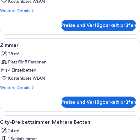
Einzelnutzung
Kostenloses WLAN
anzeigen
Weitere
Weitere Details
Details
für
Preise und Verfügbarkeit prüfen
Doppelzimmer
zur
Einzelnutzung
Alle
Ein kleines Hotelzimmer mit zwei Einze
4
Zimmer
Fotos
25 m²
für
Platz für 5 Personen
Zimmer
anzeigen
4 Einzelbetten
Kostenloses WLAN
Weitere
Weitere Details
Details
für
Preise und Verfügbarkeit prüfen
Zimmer
Alle
Ein Hotelzimmer mit zwei Betten, ein
1
City-Dreibettzimmer, Mehrere Betten
Fotos
24 m²
für
1 Schlafzimmer