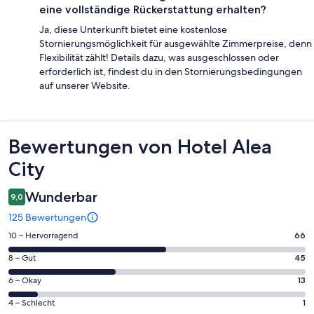
eine vollständige Rückerstattung erhalten?
Ja, diese Unterkunft bietet eine kostenlose
Stornierungsmöglichkeit für ausgewählte Zimmerpreise, denn
Flexibilität zählt! Details dazu, was ausgeschlossen oder
erforderlich ist, findest du in den Stornierungsbedingungen
auf unserer Website.
Bewertungen
Bewertungen von Hotel Alea
City
Wunderbar
9,0
125 Bewertungen
66
10 – Hervorragend
66
von
45
8 – Gut
45
insgesamt
von
125
13
6 – Okay
13
insgesamt
Gästebewertungen
von
125
1
4 – Schlecht
1
haben
insgesamt