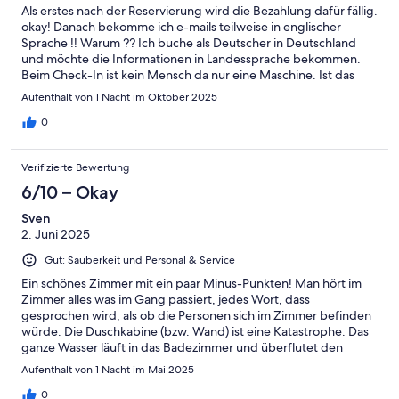
Als erstes nach der Reservierung wird die Bezahlung dafür fällig.
okay! Danach bekomme ich e-mails teilweise in englischer
Sprache !! Warum ?? Ich buche als Deutscher in Deutschland
und möchte die Informationen in Landessprache bekommen.
Beim Check-In ist kein Mensch da nur eine Maschine. Ist das
Service? Ich bilde erst eine Selbsthilfergruppe um weiter zu
Aufenthalt von 1 Nacht im Oktober 2025
kommen? Der Rest aus dem Automaten! Tut mir leid, aber ich
habe hier keinen Service erlebt sondern nur Verkauf !!!
0
Verifizierte Bewertung
6/10 – Okay
Sven
2. Juni 2025
Gut: Sauberkeit und Personal & Service
Ein schönes Zimmer mit ein paar Minus-Punkten! Man hört im
Zimmer alles was im Gang passiert, jedes Wort, dass
gesprochen wird, als ob die Personen sich im Zimmer befinden
würde. Die Duschkabine (bzw. Wand) ist eine Katastrophe. Das
ganze Wasser läuft in das Badezimmer und überflutet den
ganzen Boden. Dazu hatten wir noch Pech, dass auch der
Aufenthalt von 1 Nacht im Mai 2025
Duschkopf bzw. der Schlauch kaputt war und von dort auch das
Wasser in jede Richtung gespritzt hat. Das Putzpersonal hätte so
0