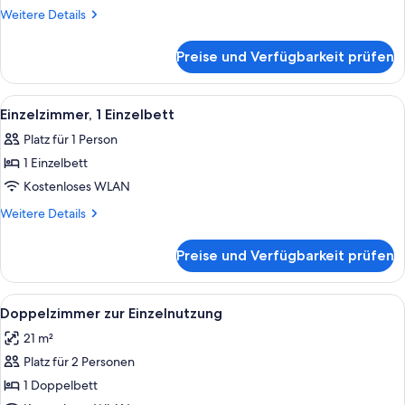
Weitere
Weitere Details
Details
für
Preise und Verfügbarkeit prüfen
Doppelzimmer,
1
Doppelbett
Alle
Ein Hotelzimmer mit einem Bett, eine
5
Einzelzimmer, 1 Einzelbett
Fotos
Platz für 1 Person
für
1 Einzelbett
Einzelzimmer,
1 Einzelbett
Kostenloses WLAN
anzeigen
Weitere
Weitere Details
Details
für
Preise und Verfügbarkeit prüfen
Einzelzimmer,
1 Einzelbett
Alle
Ein Hotelzimmer mit einem hölzernen 
5
Doppelzimmer zur Einzelnutzung
Fotos
21 m²
für
Platz für 2 Personen
Doppelzimmer
zur
1 Doppelbett