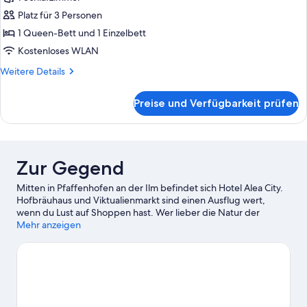
City-
Dreibettzimmer,
Platz für 3 Personen
Mehrere
1 Queen-Bett und 1 Einzelbett
Betten
Kostenloses WLAN
anzeigen
Weitere
Weitere Details
Details
für
Preise und Verfügbarkeit prüfen
City-
Dreibettzimmer,
Mehrere
Betten
Zur Gegend
Mitten in Pfaffenhofen an der Ilm befindet sich Hotel Alea City.
Hofbräuhaus und Viktualienmarkt sind einen Ausflug wert,
wenn du Lust auf Shoppen hast. Wer lieber die Natur der
Region bewundern möchte, sollte Folgendes besuchen:
Mehr anzeigen
Englischer Garten und Olympiapark. Du möchtest deinen
Aufenthalt in der Stadt mit dem Besuch eines spannenden
Events oder einer Sportveranstaltung aufpeppen? Dann schau
doch einmal hier vorbei: Allianz Arena.
Zum Reiseführer für
Pfaffenhofen an der Ilm