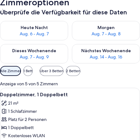
Zimmeroptionen
Überprüfe die Verfügbarkeit für diese Daten
Überprüfe die Verfügbarkeit für heute Nacht, Aug. 6 - Aug. 7.
Überprüfe die Verfügbarkeit f
Heute Nacht
Morgen
Aug. 6 - Aug. 7
Aug. 7 - Aug. 8
Überprüfe die Verfügbarkeit für dieses Wochenende, Aug. 7 - 
Überprüfe die Verfügbarkeit f
Dieses Wochenende
Nächstes Wochenende
Aug. 7 - Aug. 9
Aug. 14 - Aug. 16
Verfügbare
Alle Zimmer
1 Bett
Über 3 Betten
2 Betten
Filter
für
Anzeige von 5 von 5 Zimmern
Zimmer
Alle
Ein Hotelzimmer mit Bett, Schreibtisc
5
Doppelzimmer, 1 Doppelbett
Fotos
21 m²
für
1 Schlafzimmer
Doppelzimmer,
1
Platz für 2 Personen
Doppelbett
1 Doppelbett
anzeigen
Kostenloses WLAN