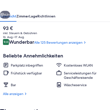
rück
Weiter
42+
Übersicht
Zimmer
Lage
Richtlinien
Der
93 €
aktuelle
inkl. Steuern & Gebühren
Preis
16. Aug.–17. Aug.
beträgt
Bewertungen
Wunderbar
9,0
Alle 125 Bewertungen anzeigen
9,0 von 10.
93 €.
Beliebte Annehmlichkeiten
Parkplatz inbegriffen
Kostenloses WLAN
Tägliches Frühstücksbuffet gegen Ge
Frühstück verfügbar
Serviceleistungen für
Geschäftsreisende
Bar
Wäscheservice
Alle anzeigen