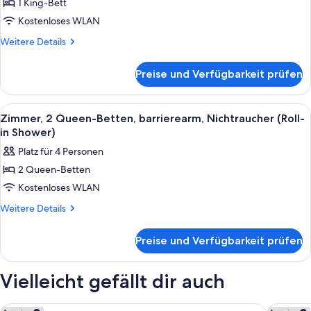
1 King-Bett
Bett,
barrierefrei,
Kostenloses WLAN
Nichtraucher
Weitere
Weitere Details
(Mobility/
Details
für
Roll-
Preise und Verfügbarkeit prüfen
Zimmer,
in
1 King-
Shower)
Bett,
Alle
Ein Hotelzimmer mit zwei Betten, eine
6
anzeigen
barrierefrei,
Zimmer, 2 Queen-Betten, barrierearm, Nichtraucher (Roll-
Fotos
Nichtraucher
in Shower)
(Mobility/
für
Platz für 4 Personen
Roll-
Zimmer,
in
2 Queen-Betten
2 Queen-
Shower)
Kostenloses WLAN
Betten,
barrierearm,
Weitere
Weitere Details
Details
Nichtraucher
für
(Roll-
Preise und Verfügbarkeit prüfen
Zimmer,
in
2 Queen-
Shower)
Betten,
Vielleicht gefällt dir auch
barrierearm,
anzeigen
Nichtraucher
(Roll-
Motel 6 Huntsville, AL – University Dr.
Studio 6