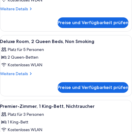
Room,
Kostenloses WLAN
1
Weitere
Weitere Details
King
Details
für
Bed,
Preise und Verfügbarkeit prüfen
Premier
Non
Room,
Smoking
1
Alle
Hochwertige Bettwaren, Schreibtisch,
6
anzeigen
King
Deluxe Room, 2 Queen Beds, Non Smoking
Fotos
Bed,
Platz für 5 Personen
Non
für
Smoking
2 Queen-Betten
Deluxe
Room,
Kostenloses WLAN
2
Weitere
Weitere Details
Queen
Details
für
Beds,
Preise und Verfügbarkeit prüfen
Deluxe
Non
Room,
Smoking
2
Alle
Ein modernes Hotelzimmer mit einem g
5
anzeigen
Queen
Premier-Zimmer, 1 King-Bett, Nichtraucher
Fotos
Beds,
Platz für 3 Personen
Non
für
Smoking
1 King-Bett
Premier-
Zimmer,
Kostenloses WLAN