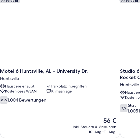
Anzeige
Anzeige
in
Shower)
Motel 6 Huntsville, AL – University Dr.
Studio 6
Rocket 
Huntsville
Huntsville
Haustiere erlaubt
Parkplatz inbegriffen
Kostenloses WLAN
Klimaanlage
Haustier
Kostenl
6.6
1.004 Bewertungen
6,6
von
7.2
Gut
7,2
10,
von
1.005
1.004
10,
Der
56 €
Bewertungen
Gut,
Preis
inkl. Steuern & Gebühren
1.005
beträgt
10. Aug.–11. Aug.
Bewertun
56 €