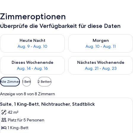
Zimmeroptionen
Überprüfe die Verfügbarkeit für diese Daten
Überprüfe die Verfügbarkeit für heute Nacht, Aug. 9 - Aug. 10
Überprüfe die Verfügbarkeit fü
Heute Nacht
Morgen
Aug. 9 - Aug. 10
Aug. 10 - Aug. 11
Überprüfe die Verfügbarkeit für dieses Wochenende, Aug. 14 -
Überprüfe die Verfügbarkeit f
Dieses Wochenende
Nächstes Wochenende
Aug. 14 - Aug. 16
Aug. 21 - Aug. 23
Verfügbare
Alle Zimmer
1 Bett
2 Betten
Filter
für
Anzeige von 8 von 8 Zimmern
Zimmer
Alle
Ein modernes Hotelzimmer mit einem g
4
Suite, 1 King-Bett, Nichtraucher, Stadtblick
Fotos
42 m²
für
Platz für 5 Personen
Suite,
1 King-
1 King-Bett