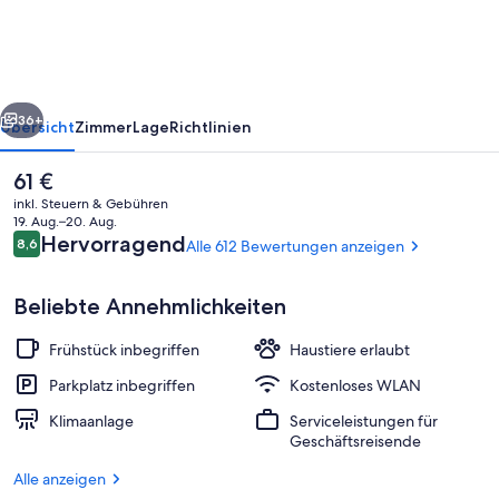
by
Wyndham
Huntsville
rück
Weiter
Research
36+
Übersicht
Zimmer
Lage
Richtlinien
Park
Der
61 €
aktuelle
inkl. Steuern & Gebühren
Preis
19. Aug.–20. Aug.
beträgt
Bewertungen
Hervorragend
8,6
Alle 612 Bewertungen anzeigen
8,6 von 10.
61 €.
Beliebte Annehmlichkeiten
Frühstück inbegriffen
Haustiere erlaubt
Tägliches inbegriffenes kontinentales
Parkplatz inbegriffen
Kostenloses WLAN
Klimaanlage
Serviceleistungen für
Geschäftsreisende
Alle anzeigen