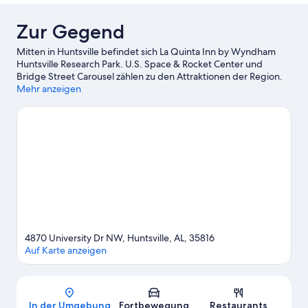
Zur Gegend
Mitten in Huntsville befindet sich La Quinta Inn by Wyndham
Huntsville Research Park. U.S. Space & Rocket Center und
Bridge Street Carousel zählen zu den Attraktionen der Region.
Wer gerne shoppen geht, kommt hier auf seine Kosten: Bridge
Mehr anzeigen
Street Town Centre und MidCity Huntsville. Ebenfalls einen
Besuch wert sind diese beiden Highlights: Huntsville Depot
Museum und Nature's Apothecary.
Zum Reiseführer für
Huntsville
4870 University Dr NW, Huntsville, AL, 35816
Auf Karte anzeigen
Karte
In der Umgebung
Fortbewegung
Restaurants