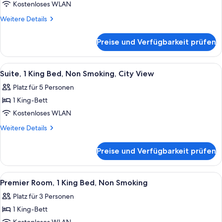
Bett,
Kostenloses WLAN
Nichtraucher,
Weitere
Weitere Details
Stadtblick
Details
anzeigen
für
Preise und Verfügbarkeit prüfen
Suite,
1 King-
Bett,
Alle
Ein Hotelzimmer mit einem Bett, einem
4
Nichtraucher,
Suite, 1 King Bed, Non Smoking, City View
Fotos
Stadtblick
Platz für 5 Personen
für
1 King-Bett
Suite,
1
Kostenloses WLAN
King
Weitere
Weitere Details
Bed,
Details
für
Non
Preise und Verfügbarkeit prüfen
Suite,
Smoking,
1
City
King
Alle
Hochwertige Bettwaren, Schreibtisch,
5
View
Bed,
Premier Room, 1 King Bed, Non Smoking
Fotos
Non
anzeigen
Platz für 3 Personen
Smoking,
für
City
1 King-Bett
Premier
View