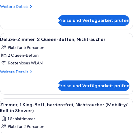
1 King-
Weitere
Weitere Details
Bett,
Details
für
Nichtraucher
Preise und Verfügbarkeit prüfen
Premier-
anzeigen
Zimmer,
1 King-
Alle
Ein Hotelzimmer mit zwei Betten, ein
6
Bett,
Deluxe-Zimmer, 2 Queen-Betten, Nichtraucher
Fotos
Nichtraucher
Platz für 5 Personen
für
2 Queen-Betten
Deluxe-
Zimmer,
Kostenloses WLAN
2 Queen-
Weitere
Weitere Details
Betten,
Details
für
Nichtraucher
Preise und Verfügbarkeit prüfen
Deluxe-
anzeigen
Zimmer,
2 Queen-
Alle
Hochwertige Bettwaren, Schreibtisch,
6
Betten,
Zimmer, 1 King-Bett, barrierefrei, Nichtraucher (Mobility/
Fotos
Nichtraucher
Roll-in Shower)
für
1 Schlafzimmer
Zimmer,
Platz für 2 Personen
1 King-