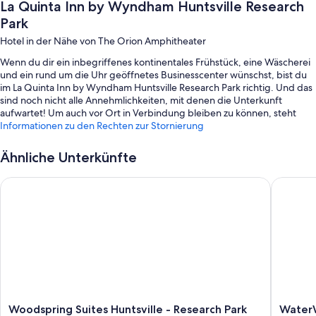
La Quinta Inn by Wyndham Huntsville Research
Park
Hotel in der Nähe von The Orion Amphitheater
Wenn du dir ein inbegriffenes kontinentales Frühstück, eine Wäscherei
und ein rund um die Uhr geöffnetes Businesscenter wünschst, bist du
im La Quinta Inn by Wyndham Huntsville Research Park richtig. Und das
sind noch nicht alle Annehmlichkeiten, mit denen die Unterkunft
aufwartet! Um auch vor Ort in Verbindung bleiben zu können, steht
Gästen kostenloses WLAN in den Zimmern zur Verfügung.
Informationen zu den Rechten zur Stornierung
Außerdem erwarten dich Extras wie:
Ähnliche Unterkünfte
Parken ohne Service (kostenlos)
Woodspring Suites Huntsville - Research Park
WaterWal
Eine rund um die Uhr besetzte Rezeption, mehrsprachiges Personal
und Rauchverbot in der Unterkunft
Ein Safe an der Rezeption und ein Fernseher in der Lobby
Gästebewertungen zufolge wissen Reisende vor allem das
hilfsbereite Personal der Unterkunft zu schätzen.
Zimmerausstattung
Alle 130 Zimmer bestechen durch Annehmlichkeiten wie hochwertige
Woodspring
WaterWa
Woodspring Suites Huntsville - Research Park
Water
Bettwaren und eine Klimaanlage sowie Aufmerksamkeiten wie