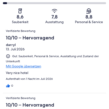
haben
insgesamt
Bewertung
Gästebewertungen
von
eine
612
von
haben
insgesamt
Bewertung
Gästebewertungen
10
eine
612
von
haben
8,6
7,8
8,8
-
Bewertung
Gästebewertungen
8
eine
Sauberkeit
Ausstattung
Personal & Service
Hervorragend
von
haben
-
Bewertung
Bewertungen
6
eine
Gut
Verifizierte Bewertung
von
-
Bewertung
4
10/10 – Hervorragend
Okay
von
-
2
darryl
Schlecht
13. Juli 2026
-
Ungenügend
Gut: Sauberkeit, Personal & Service, Ausstattung und Zustand der
Unterkunft
Mit Google übersetzen
Very nice hotel
Aufenthalt von 1 Nacht im Juli 2026
0
Verifizierte Bewertung
10/10 – Hervorragend