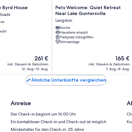
Pets
le Byrd House
Pets Welcome: Quiet Retreat
Welcome:
Near Lake Guntersville
Roads
Quiet
Langston
ine
Retreat
Near
Küche
aubt
Haustiere erlaubt
Lake
Parkplatz inbegriffen
Guntersville
Klimaanlage
Langston
Der
Der
261 €
165 €
Preis
Preis
inkl. Steuern & Gebühren
inkl. Steuern & Gebühren
beträgt
beträgt
12. Aug.–13. Aug.
7. Aug.–8. Aug.
261 €
165 €
Ähnliche Unterkünfte vergleichen
Anreise
A
Der Check-in beginnt um 16:00 Uhr
Ch
Ein kontaktloser Check-in und Check-out ist möglich
Ko
Mindestalter für den Check-in: 25 Jahre