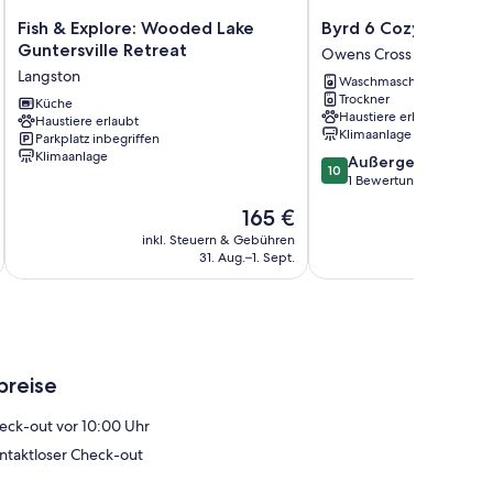
Fish
Byrd
Fish & Explore: Wooded Lake
Byrd 6 Cozy Byrd Ne
&
6
Guntersville Retreat
Owens Cross Roads
Explore:
Cozy
Langston
Waschmaschine
Wooded
Byrd
Trockner
Lake
Küche
Nest
Haustiere erlaubt
Haustiere erlaubt
Guntersville
Owens
Klimaanlage
Parkplatz inbegriffen
Retreat
Cross
Klimaanlage
10.0
Außergewöhnlich
Langston
Roads
10
von
1 Bewertung
10,
Der
165 €
Außergewöhnlich,
Preis
1
inkl. Steuern & Gebühren
inkl. S
beträgt
31. Aug.–1. Sept.
Bewertung
165 €
breise
eck-out vor 10:00 Uhr
ntaktloser Check-out