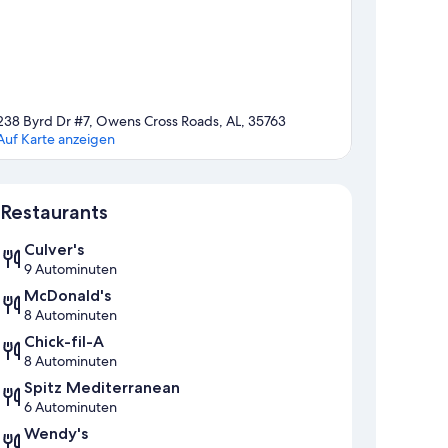
238 Byrd Dr #7, Owens Cross Roads, AL, 35763
Auf Karte anzeigen
Karte
Restaurants
Culver's
9 Autominuten
McDonald's
8 Autominuten
Chick-fil-A
8 Autominuten
Spitz Mediterranean
6 Autominuten
Wendy's