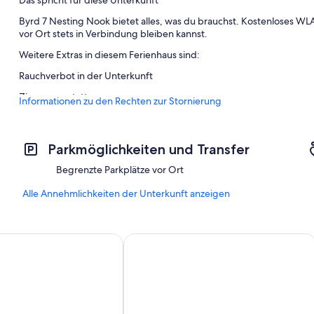
Byrd 7 Nesting Nook bietet alles, was du brauchst. Kostenloses WLA
vor Ort stets in Verbindung bleiben kannst.
Weitere Extras in diesem Ferienhaus sind:
Rauchverbot in der Unterkunft
Zimmerausstattung
Informationen zu den Rechten zur Stornierung
Alle Gästezimmer sind individuell eingerichtet und bieten Komforts
Parkmöglichkeiten und Transfer
Begrenzte Parkplätze vor Ort
Alle Annehmlichkeiten der Unterkunft anzeigen
 Byrd House
Pets Welcome: Quiet Retreat Near Lak