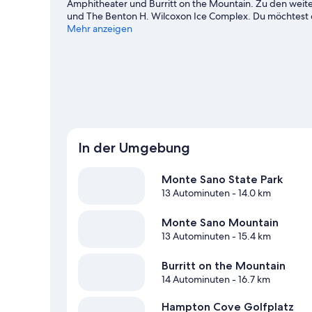
Amphitheater und Burritt on the Mountain. Zu den weit
und The Benton H. Wilcoxon Ice Complex. Du möchtest d
spannenden Events oder einer Sportveranstaltung aufpe
Mehr anzeigen
oder Huntsville Tennis Center.
Zum Reiseführer für Owen
Weitere Ferienunterkünfte in Huntsville anzei
In der Umgebung
Monte Sano State Park
13 Autominuten
- 14.0 km
Monte Sano Mountain
13 Autominuten
- 15.4 km
Burritt on the Mountain
14 Autominuten
- 16.7 km
Hampton Cove Golfplatz