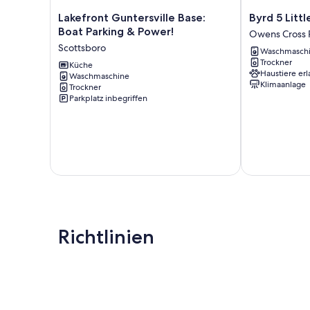
Lakefront
Byrd
Lakefront Guntersville Base:
Byrd 5 Litt
Guntersville
5
Boat Parking & Power!
Owens Cross 
Base:
Little
Scottsboro
Waschmasch
Boat
Byrd
Trockner
Parking
Küche
House
Haustiere erl
Waschmaschine
&
Owens
Klimaanlage
Trockner
Power!
Cross
Parkplatz inbegriffen
Scottsboro
Roads
Richtlinien