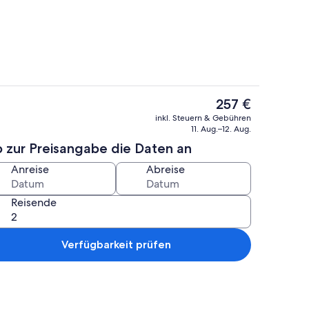
1 King-Bett und Schlafsofa, Terrasse (Byrd 7 Nesting Nook) | Eigene Küche
Ferienhaus, 1 King-Bett und Schlafsof
Der
257 €
aktuelle
ch
Ferienhaus, 1 King-Bett und Schlafsof
inkl. Steuern & Gebühren
Preis
11. Aug.–12. Aug.
beträgt
b zur Preisangabe die Daten an
257 €.
Anreise
Abreise
Reisende
Verfügbarkeit prüfen