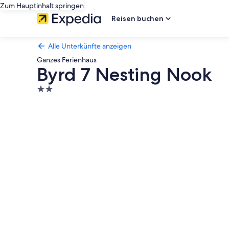
Zum Hauptinhalt springen
Reisen buchen
Alle Unterkünfte anzeigen
Ganzes Ferienhaus
Byrd 7 Nesting Nook
2.0-
Sterne-
Fotogalerie
Unterkunft
von
Byrd
7
Nesting
Nook