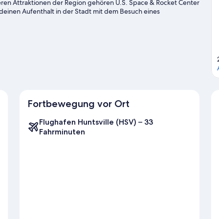
eren Attraktionen der Region gehören U.S. Space & Rocket Center
einen Aufenthalt in der Stadt mit dem Besuch eines
ppen? Dann schau doch einmal hier vorbei: Von Braun Center
s Cross Roads
gen
Fortbewegung vor Ort
Flughafen Huntsville (HSV) – 33
Fahrminuten