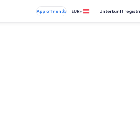
•
App öffnen
EUR
Unterkunft registr