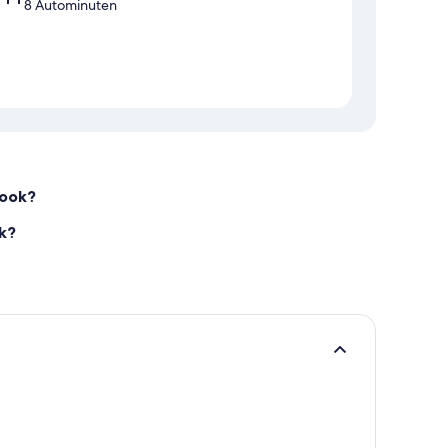
8 Autominuten
Nook?
ok?