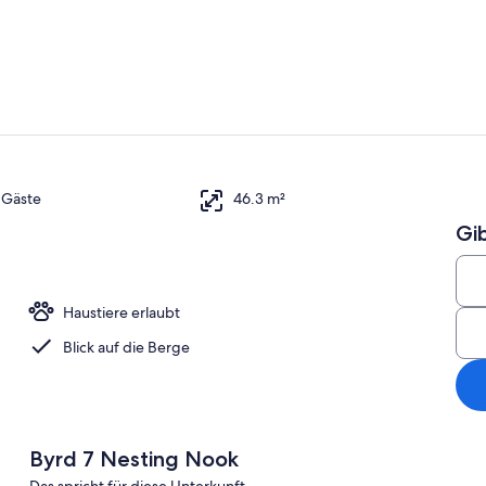
Ferienhaus, 
Außenberei
3 Gäste
46.3 m²
Gi
 King-Bett und Schlafsofa, Terrasse (Byrd 7 Nesting Nook) | Eigene Küche
Haustiere erlaubt
Blick auf die Berge
Byrd 7 Nesting Nook
Das spricht für diese Unterkunft