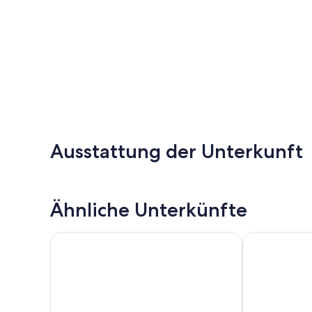
Ausstattung der Unterkunft
Ähnliche Unterkünfte
Lakefront Guntersville Base: Boat Parking & Power!
Byrd 5 Little