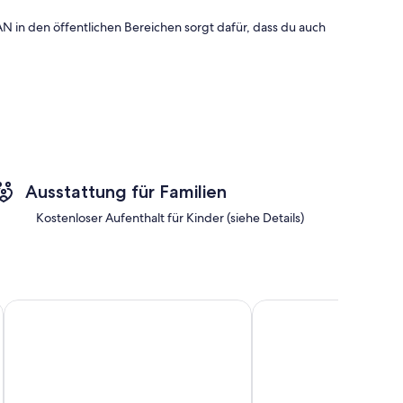
N in den öffentlichen Bereichen sorgt dafür, dass du auch
 wie eine Klimaanlage.
Ausstattung für Familien
Kostenloser Aufenthalt für Kinder (siehe Details)
e Guntersville
Fish & Explore: Wooded Lake Guntersville Retreat
Byrd 6 Cozy Byrd Nest