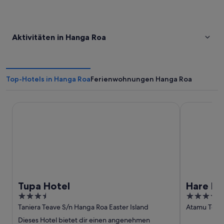
Aktivitäten in Hanga Roa
Top-Hotels in Hanga Roa
Ferienwohnungen Hanga Roa
Tupa Hotel
Hare Nua
Tupa Hotel
Hare N
3.5
4
out
out
Taniera Teave S/n Hanga Roa Easter Island
Atamu Teke
Island
of
of
Dieses Hotel bietet dir einen angenehmen