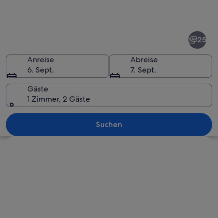
Fotos
von
Hanga
25
Roa
Anreise
Abreise
6. Sept.
7. Sept.
Gäste
1 Zimmer, 2 Gäste
Ein Strand mit klarem türkisblauem W
Suchen
Karte erkunden