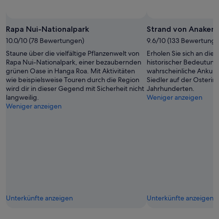
Rapa Nui-Nationalpark
Strand von Anaken
10.0/10 (78 Bewertungen)
9.6/10 (133 Bewertunge
Staune über die vielfältige Pflanzenwelt von
Erholen Sie sich an di
Rapa Nui-Nationalpark, einer bezaubernden
historischer Bedeutung. 
grünen Oase in Hanga Roa. Mit Aktivitäten
wahrscheinliche Ankunf
wie beispielsweise Touren durch die Region
Siedler auf der Osterins
wird dir in dieser Gegend mit Sicherheit nicht
Jahrhunderten.
langweilig.
Weniger anzeigen
Weniger anzeigen
Unterkünfte anzeigen
Unterkünfte anzeigen