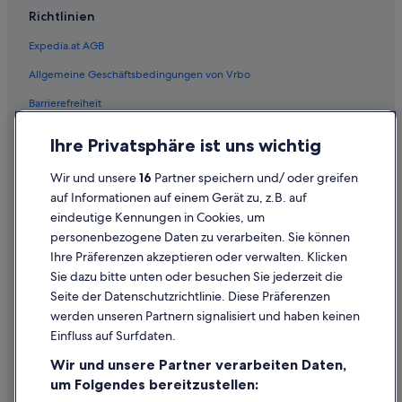
Richtlinien
Expedia.at AGB
Allgemeine Geschäftsbedingungen von Vrbo
Barrierefreiheit
Einreisebestimmungen
Ihre Privatsphäre ist uns wichtig
Datenschutzerklärung
Wir und unsere
16
Partner speichern und/ oder greifen
Cookie-Erklärung
auf Informationen auf einem Gerät zu, z.B. auf
eindeutige Kennungen in Cookies, um
Rechtliche Hinweise/Kontakt
personenbezogene Daten zu verarbeiten. Sie können
Inhaltsrichtlinien und Melden von Inhalten
Ihre Präferenzen akzeptieren oder verwalten. Klicken
Sie dazu bitte unten oder besuchen Sie jederzeit die
Hilfe
Seite der Datenschutzrichtlinie. Diese Präferenzen
werden unseren Partnern signalisiert und haben keinen
Hilfe
Einfluss auf Surfdaten.
Buchung ändern oder stornieren
Wir und unsere Partner verarbeiten Daten,
Rückerstattungsprozess und Zeitrahmen
um Folgendes bereitzustellen: