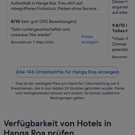
Dieses Hote
5
5
Aufenthalt in Hanga Roa. Freu dich auf
angenehmen 
inbegriffenes Frühstück, Parken ohne Service
auf inbegri
(kostenlos) und Flughafentransfer. ...
Internetzuga
8
/
10
Sehr gut! (392 Bewertungen)
9,8
/
10
Herv
"Sehr runtergewirtschaftet und
Tolles Hot
unsauber Nie wieder"
Preise
"Unser Aufen
anzeigen
Bewertet am 7. März 2026
Zimmer sind
jedenfall je
zentral. Wir
Bewertet am 1
und Kuchen.
hilfsbereit.
das jeden ...
Alle 146 Unterkünfte für Hanga Roa anzeigen
Dies ist der niedrigste Preis pro Nacht für 1 Übernachtung von 2
Erwachsenen, der in den letzten 24 Stunden gefunden wurde. Preise
und Verfügbarkeiten können sich ändern. Es können zusätzliche
Bedingungen gelten.
Verfügbarkeit von Hotels in
Hanga Roa prüfen