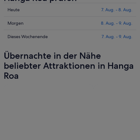
Prüfe
Heute
7. Aug. - 8. Aug.
die
Preise
Prüfe
Morgen
8. Aug. - 9. Aug.
für
die
Hanga
Preise
Prüfe
Dieses Wochenende
7. Aug. - 9. Aug.
Roa
für
die
heute
Hanga
Preise
Übernachte in der Nähe
Nacht,
Roa
für
7.
morgen
Hanga
beliebter Attraktionen in Hanga
Aug.
Nacht,
Roa
Roa
-
8.
dieses
8.
Aug.
Wochenende,
Aug.
-
7.
9.
Aug.
Aug.
-
9.
Aug.