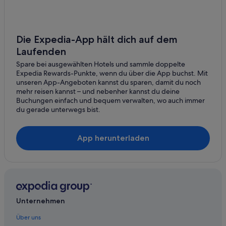
Vinapu
Mercado Artesanal Municipal
Die Expedia-App hält dich auf dem
Anthropologisches Museum Hanga Roa
Laufenden
Vaihu
Spare bei ausgewählten Hotels und sammle doppelte
Expedia Rewards-Punkte, wenn du über die App buchst. Mit
unseren App-Angeboten kannst du sparen, damit du noch
mehr reisen kannst – und nebenher kannst du deine
Buchungen einfach und bequem verwalten, wo auch immer
du gerade unterwegs bist.
App herunterladen
Unternehmen
Über uns