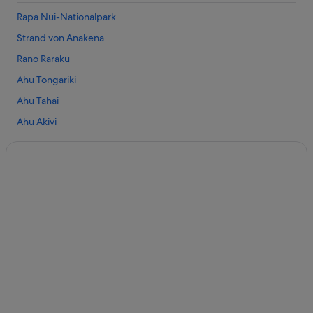
Hotel-Resorts in Easter Island
Rapa Nui-Nationalpark
Ski in Easter Island
Strand von Anakena
Hanga Roa Hotels
Rano Raraku
Ahu Tongariki
Ahu Tahai
Ahu Akivi
Puna Pau
Ahu Nau Nau
Strand von Ovahe
Ranu Kau
Ahu te Pito Kura
Ana Kai Tangata
Ahu Te Peu
Museo Antropológico Sebastián Englert
Pea Schwimmbad