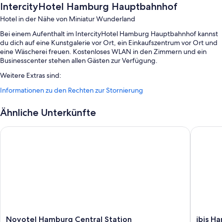
IntercityHotel Hamburg Hauptbahnhof
Hotel in der Nähe von Miniatur Wunderland
Bei einem Aufenthalt im IntercityHotel Hamburg Hauptbahnhof kannst
du dich auf eine Kunstgalerie vor Ort, ein Einkaufszentrum vor Ort und
eine Wäscherei freuen. Kostenloses WLAN in den Zimmern und ein
Businesscenter stehen allen Gästen zur Verfügung.
Weitere Extras sind:
Informationen zu den Rechten zur Stornierung
Ein Frühstücksbuffet (gegen Aufpreis), Parken ohne Service
(kostenpflichtig) und mehrsprachiges Personal
Ähnliche Unterkünfte
Ein Bankettsaal, ein Safe an der Rezeption und ein Verkaufsautomat
Rauchverbot in der Unterkunft, Gepäckaufbewahrung und eine
Novotel Hamburg Central Station
ibis Ham
rund um die Uhr besetzte Rezeption
In den Gästebewertungen werden das hilfsbereite Personal und
die Lage besonders geschätzt.
Zimmerausstattung
Alle 155 Zimmer bieten Annehmlichkeiten wie eine Klimaanlage sowie
Aufmerksamkeiten wie kostenloses WLAN und Safes. In den
Gästebewertungen stechen die positiven Kommentare zu den
sauberen Zimmern dieser Unterkunft hervor.
Novotel
ibis
Novotel Hamburg Central Station
ibis H