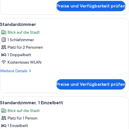
für
Preise und Verfügbarkeit prüfen
Business-
Zimmer
Alle
Ein Badezimmer mit einem weißen Wasc
5
Standardzimmer
Fotos
Blick auf die Stadt
für
1 Schlafzimmer
Standardzimmer
anzeigen
Platz für 2 Personen
1 Doppelbett
Kostenloses WLAN
Weitere
Weitere Details
Details
für
Preise und Verfügbarkeit prüfen
Standardzimmer
Alle
Ein Badezimmer mit einem weißen Wasc
3
Standardzimmer, 1 Einzelbett
Fotos
Blick auf die Stadt
für
Platz für 1 Person
Standardzimmer,
1 Einzelbett
1 Einzelbett