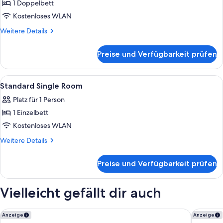
1 Doppelbett
Standard
Double
Kostenloses WLAN
Room
Weitere
Weitere Details
anzeigen
Details
für
Preise und Verfügbarkeit prüfen
Standard
Double
Room
Alle
Ein Empfangsbereich mit Holztresen,
18
Standard Single Room
Fotos
Platz für 1 Person
für
1 Einzelbett
Standard
Single
Kostenloses WLAN
Room
Weitere
Weitere Details
anzeigen
Details
für
Preise und Verfügbarkeit prüfen
Standard
Single
Room
Vielleicht gefällt dir auch
Garner Hotel Hamburg Nord by IHG
Garner 
Anzeige
Anzeige