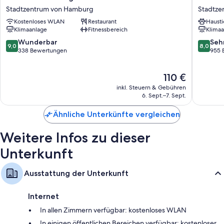
Hamburg
Hambur
Stadtzentrum von Hamburg
Stadtze
Weitere Annehmlichkeiten sind unter anderem:
Central
Alster
Kostenloses WLAN
Restaurant
Hausti
Station
Centru
Allergikerbettwaren und Daunenbettdecken
Klimaanlage
Fitnessbereich
Klimaa
Stadtzentrum
Stadtze
Duschen und Haartrockner
von
von
9.0
8.0
Wunderbar
Seh
9,0
8,0
Hamburg
Hambur
von
von
338 Bewertungen
955 
30-Zoll-Flachbildfernseher mit Premium-TV-Sendern
10,
10,
Kleiderschränke, tägliche Zimmerreinigung und Schreibtisch
Wunderbar,
Sehr
Der
110 €
338
gut,
Preis
Bewertungen
955
inkl. Steuern & Gebühren
beträgt
Bewert
6. Sept.–7. Sept.
110 €
Ähnliche Unterkünfte vergleichen
Weitere Infos zu dieser
Unterkunft
Ausstattung der Unterkunft
Internet
In allen Zimmern verfügbar: kostenloses WLAN
In einigen öffentlichen Bereichen verfügbar: kostenloser