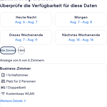
Überprüfe die Verfügbarkeit für diese Daten
Überprüfe die Verfügbarkeit für heute Nacht, Aug. 6 - Aug. 7.
Überprüfe die Verfügbarkeit f
Heute Nacht
Morgen
Aug. 6 - Aug. 7
Aug. 7 - Aug. 8
Überprüfe die Verfügbarkeit für dieses Wochenende, Aug. 7 - 
Überprüfe die Verfügbarkeit f
Dieses Wochenende
Nächstes Wochenende
Aug. 7 - Aug. 9
Aug. 14 - Aug. 16
Verfügbare
Alle Zimmer
1 Bett
Filter
für
Anzeige von 6 von 6 Zimmern
Zimmer
Alle
Ein Badezimmer mit einem weißen Wasc
3
Business-Zimmer
Fotos
1 Schlafzimmer
für
Platz für 2 Personen
Business-
Zimmer
1 Doppelbett
anzeigen
Kostenloses WLAN
Weitere
Weitere Details
Details