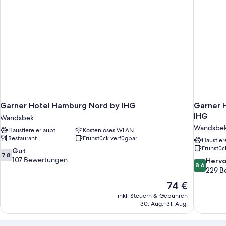
Garner Hotel Hamburg Nord by IHG
Garner 
IHG
Wandsbek
Wandsbe
Haustiere erlaubt
Kostenloses WLAN
Restaurant
Frühstück verfügbar
Haustier
Frühstüc
7.8
Gut
7,8
von
107 Bewertungen
8.6
Herv
8,6
10,
von
229 B
Gut,
10,
Der
74 €
107
Hervorrag
Preis
Bewertungen
inkl. Steuern & Gebühren
229
beträgt
30. Aug.–31. Aug.
Bewertun
74 €