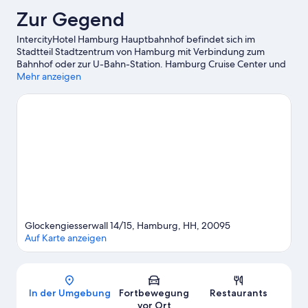
Zur Gegend
IntercityHotel Hamburg Hauptbahnhof befindet sich im
Stadtteil Stadtzentrum von Hamburg mit Verbindung zum
Bahnhof oder zur U-Bahn-Station. Hamburg Cruise Center und
St.-Pauli-Landungsbrücken sind einen Ausflug wert, wenn du
Mehr anzeigen
etwas Aufregendes erleben möchtest. Wenn aber eher
beliebte Attraktionen auf deiner Wunschliste stehen, kommst
du hier auf deine Kosten: Miniatur Wunderland und Tierpark
Hagenbeck. Lust auf ein spannendes Event? Dann schau doch
mal in den Veranstaltungskalender dieser beiden Locations:
Elbphilharmonie und Volksparkstadion.
Zum Reiseführer für
Hamburg
Glockengiesserwall 14/15, Hamburg, HH, 20095
Auf Karte anzeigen
Karte
In der Umgebung
Fortbewegung
Restaurants
vor Ort