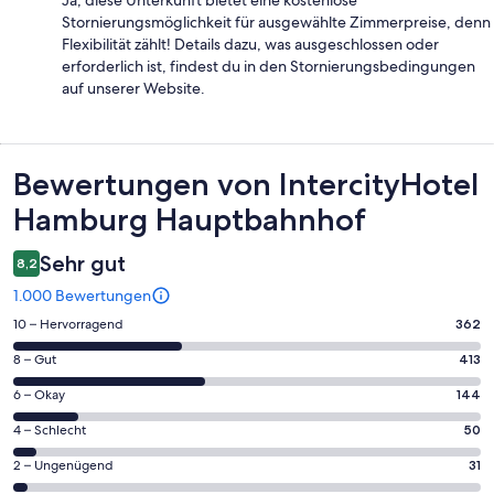
Stornierungsmöglichkeit für ausgewählte Zimmerpreise, denn
Flexibilität zählt! Details dazu, was ausgeschlossen oder
erforderlich ist, findest du in den Stornierungsbedingungen
auf unserer Website.
Bewertungen
Bewertungen von IntercityHotel
Hamburg Hauptbahnhof
Sehr gut
8,2
1.000 Bewertungen
362
10 – Hervorragend
362
von
413
8 – Gut
413
insgesamt
von
1000
144
6 – Okay
144
insgesamt
Gästebewertungen
von
1000
50
4 – Schlecht
50
haben
insgesamt
Gästebewertungen
von
eine
1000
31
2 – Ungenügend
31
haben
insgesamt
Bewertung
Gästebewertungen
von