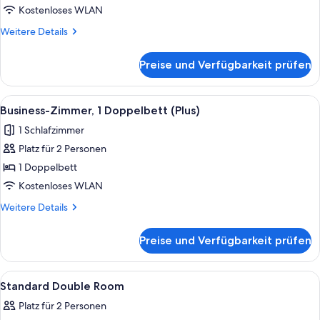
anzeigen
Kostenloses WLAN
Weitere
Weitere Details
Details
für
Preise und Verfügbarkeit prüfen
Standardzimmer,
1 Einzelbett
Alle
Ein Badezimmer mit einem weißen Wasc
3
Business-Zimmer, 1 Doppelbett (Plus)
Fotos
1 Schlafzimmer
für
Platz für 2 Personen
Business-
Zimmer,
1 Doppelbett
1
Kostenloses WLAN
Doppelbett
Weitere
Weitere Details
(Plus)
Details
anzeigen
für
Preise und Verfügbarkeit prüfen
Business-
Zimmer,
1
Alle
Ein Empfangsbereich mit Holztresen,
18
Doppelbett
Standard Double Room
Fotos
(Plus)
Platz für 2 Personen
für