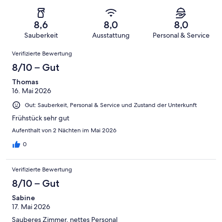
eine
1000
von
haben
insgesamt
Bewertung
Gästebewertungen
10
eine
1000
von
haben
8,6
8,0
8,0
-
Bewertung
Gästebewertungen
8
eine
Sauberkeit
Ausstattung
Personal & Service
Hervorragend
von
haben
-
Bewertung
Bewertungen
6
eine
Gut
Verifizierte Bewertung
von
-
Bewertung
4
8/10 – Gut
Okay
von
-
2
Thomas
Schlecht
16. Mai 2026
-
Ungenügend
Gut: Sauberkeit, Personal & Service und Zustand der Unterkunft
Frühstück sehr gut
Aufenthalt von 2 Nächten im Mai 2026
0
Verifizierte Bewertung
8/10 – Gut
Sabine
17. Mai 2026
Sauberes Zimmer, nettes Personal