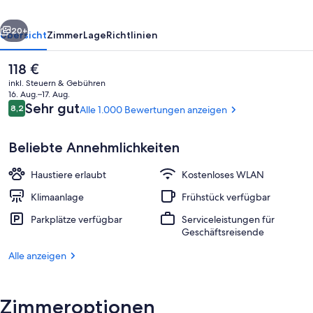
rück
Weiter
20+
Übersicht
Zimmer
Lage
Richtlinien
Der
118 €
aktuelle
inkl. Steuern & Gebühren
Preis
16. Aug.–17. Aug.
beträgt
Bewertungen
Sehr gut
8,2
Alle 1.000 Bewertungen anzeigen
8,2 von 10.
118 €.
Beliebte Annehmlichkeiten
Haustiere erlaubt
Kostenloses WLAN
Tägliches Frühstücksbuffet gegen Ge
Klimaanlage
Frühstück verfügbar
Parkplätze verfügbar
Serviceleistungen für
Geschäftsreisende
Alle anzeigen
Zimmeroptionen