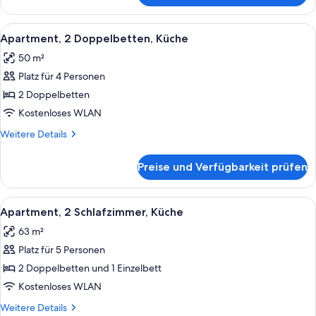
Mehrere
Betten,
Alle
Eine moderne Küche mit weißen Schrän
6
Küche
Apartment, 2 Doppelbetten, Küche
Fotos
50 m²
für
Platz für 4 Personen
Apartment,
2 Doppelbetten,
2 Doppelbetten
Küche
Kostenloses WLAN
anzeigen
Weitere
Weitere Details
Details
für
Preise und Verfügbarkeit prüfen
Apartment,
2 Doppelbetten,
Küche
Alle
Ein modernes Schlafzimmer mit zwei B
7
Apartment, 2 Schlafzimmer, Küche
Fotos
63 m²
für
Platz für 5 Personen
Apartment,
2 Schlafzimmer,
2 Doppelbetten und 1 Einzelbett
Küche
Kostenloses WLAN
anzeigen
Weitere
Weitere Details