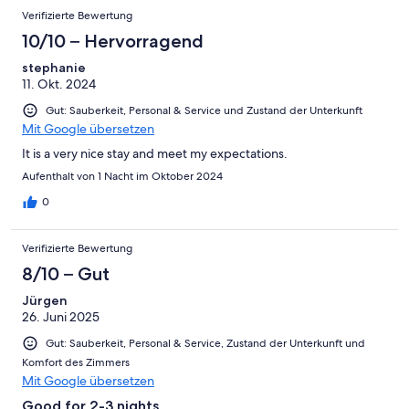
zeitgemäß und schon lange in den meisten Hotels nicht mehr
Verifizierte Bewertung
üblich. 3. An einer, Dusche in dieser Hotel Kategorie, Gehört
kein Duschvorhang aus Plastik. Es ist sehr unangenehm und
10/10 – Hervorragend
unhygienisch. Zumal die Duschen vom Maß sehr klein sind.
stephanie
Ständig hängt einem der kalte , nasse Vorhang am Körper. 4.
11. Okt. 2024
Die übermäßig vielen Kameras im und um das Hotel. Das finde
ich sehr unangenehm.
Gut: Sauberkeit, Personal & Service und Zustand der Unterkunft
Mit Google übersetzen
It is a very nice stay and meet my expectations.
Aufenthalt von 1 Nacht im Oktober 2024
0
Verifizierte Bewertung
8/10 – Gut
Jürgen
26. Juni 2025
Gut: Sauberkeit, Personal & Service, Zustand der Unterkunft und
Komfort des Zimmers
Mit Google übersetzen
Good for 2-3 nights