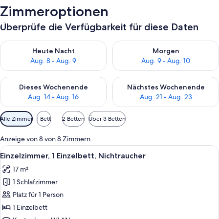
Zimmeroptionen
Überprüfe die Verfügbarkeit für diese Daten
Überprüfe die Verfügbarkeit für heute Nacht, Aug. 8 - Aug. 9.
Überprüfe die Verfügbarkeit f
Heute Nacht
Morgen
Aug. 8 - Aug. 9
Aug. 9 - Aug. 10
Überprüfe die Verfügbarkeit für dieses Wochenende, Aug. 14 -
Überprüfe die Verfügbarkeit f
Dieses Wochenende
Nächstes Wochenende
Aug. 14 - Aug. 16
Aug. 21 - Aug. 23
Verfügbare
Alle Zimmer
1 Bett
2 Betten
Über 3 Betten
Filter
für
Anzeige von 8 von 8 Zimmern
Zimmer
Alle
Ein Hotelzimmer mit zwei Einzelbetten
7
Einzelzimmer, 1 Einzelbett, Nichtraucher
Fotos
17 m²
für
1 Schlafzimmer
Einzelzimmer,
1 Einzelbett,
Platz für 1 Person
Nichtraucher
1 Einzelbett
anzeigen