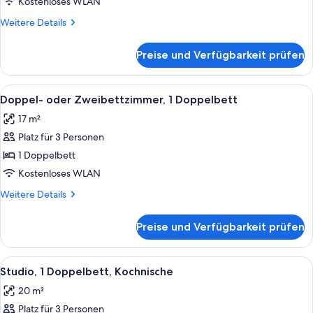
Kostenloses WLAN
Weitere
Weitere Details
Details
für
Preise und Verfügbarkeit prüfen
Einzelzimmer,
1 Einzelbett,
Nichtraucher
Alle
Ein modernes Hotelzimmer mit Bett, Na
7
Doppel- oder Zweibettzimmer, 1 Doppelbett
Fotos
17 m²
für
Platz für 3 Personen
Doppel-
oder
1 Doppelbett
Zweibettzimmer,
Kostenloses WLAN
1
Weitere
Weitere Details
Doppelbett
Details
anzeigen
für
Preise und Verfügbarkeit prüfen
Doppel-
oder
Zweibettzimmer,
Alle
Ein Hotelzimmer mit einer Küchenzeile
7
1
Studio, 1 Doppelbett, Kochnische
Fotos
Doppelbett
20 m²
für
Platz für 3 Personen
Studio,