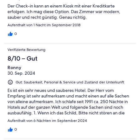
Der Check-in kann an einem Kiosk mit einer Kreditkarte
erfolgen. Ich mag diese Option. Das Zimmer war modern,
sauber und recht günstig. Genau richtig.
Aufenthalt von 1 Nacht im September 2018
0
Verifizierte Bewertung
8/10 – Gut
Ronny
30. Sep. 2024
Gut: Sauberkeit, Personal & Service und Zustand der Unterkunft
Es ist ein sehr neues und sauberes Hotel. Der Herr vom
Empfang ist sehr aufmerksam und macht einen auf alle Sachen
von alleine aufmerksam. Ich schlafe seit 1991 ca. 250 Nächte in
Hotels auf der ganzen Welt und folgende Sachen sind noch
ausbaufähig. 1. Wenn ich das Schild, Bitte nicht stören an die
Zimmertür hänge, gehört es sich nicht, das trotzdem jeden Tag
Aufenthalt von 6 Nächten im September 2024
das Schild abgenommen und mein Zimmer betreten wird. 2.
Bei ca. 80 € pro Nacht (ohne Frühstück) erwarte ich im Jahr
0
2024 kein Puppenbett von ca. 70cm Breite. Das ist nicht mehr