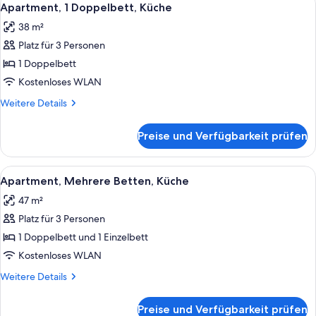
6
Apartment, 1 Doppelbett, Küche
Fotos
38 m²
für
Platz für 3 Personen
Apartment,
1
1 Doppelbett
Doppelbett,
Kostenloses WLAN
Küche
Weitere
Weitere Details
anzeigen
Details
für
Preise und Verfügbarkeit prüfen
Apartment,
1
Doppelbett,
Alle
Eine moderne Küche mit weißen Schrän
7
Küche
Apartment, Mehrere Betten, Küche
Fotos
47 m²
für
Platz für 3 Personen
Apartment,
Mehrere
1 Doppelbett und 1 Einzelbett
Betten,
Kostenloses WLAN
Küche
Weitere
Weitere Details
anzeigen
Details
für
Preise und Verfügbarkeit prüfen
Apartment,