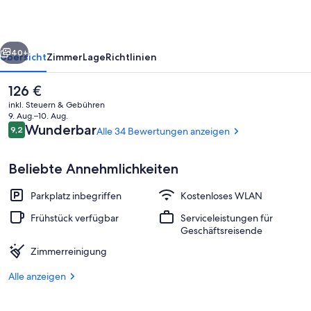
rück
Weiter
40+
Übersicht
Zimmer
Lage
Richtlinien
Der
126 €
aktuelle
inkl. Steuern & Gebühren
Preis
9. Aug.–10. Aug.
beträgt
Bewertungen
Wunderbar
9,2
Alle 34 Bewertungen anzeigen
9,2 von 10.
126 €.
Beliebte Annehmlichkeiten
Parkplatz inbegriffen
Kostenloses WLAN
Apartment, 2 Doppelbetten, Küche | 
Frühstück verfügbar
Serviceleistungen für
Geschäftsreisende
Zimmerreinigung
Alle anzeigen