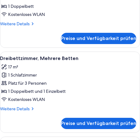
1
1 Doppelbett
Doppelbett,
Kostenloses WLAN
Kochnische
Weitere
Weitere Details
anzeigen
Details
für
Preise und Verfügbarkeit prüfen
Studio,
1
Doppelbett,
Alle
Ein modernes Hotelzimmer mit zwei Bet
4
Kochnische
Dreibettzimmer, Mehrere Betten
Fotos
17 m²
für
1 Schlafzimmer
Dreibettzimmer,
Mehrere
Platz für 3 Personen
Betten
1 Doppelbett und 1 Einzelbett
anzeigen
Kostenloses WLAN
Weitere
Weitere Details
Details
für
Preise und Verfügbarkeit prüfen
Dreibettzimmer,
Mehrere
Betten
Alle
Eine moderne Küche mit weißen Schränk