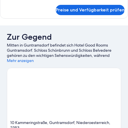
Details
für
Preise und Verfügbarkeit prüfen
Apartment,
2 Schlafzimmer,
Küche
Zur Gegend
Mitten in Guntramsdorf befindet sich Hotel Good Rooms
Guntramsdorf. Schloss Schönbrunn und Schloss Belvedere
gehören zu den wichtigen Sehenswürdigkeiten, während
Besucher, die shoppen gehen möchten, einen Ausflug hierhin
Mehr anzeigen
machen sollten: Wiener Weihnachtsmarkt und Naschmarkt. Lust
auf ein spannendes Event? Dann schau doch mal in den
Veranstaltungskalender dieser beiden Locations: Wiener
Stadthalle und Ernst-Happel-Stadion. Die Umgebung bietet
viele Möglichkeiten für Outdoor-Abenteuer rund ums kühle
Nass, etwa beim Angeln.
Zum Reiseführer für Guntramsdorf
10 Kammeringstraße, Guntramsdorf, Niederoesterreich,
2353