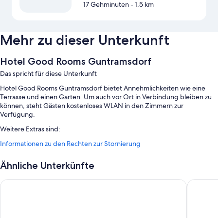
17 Gehminuten
- 1.5 km
Mehr zu dieser Unterkunft
Hotel Good Rooms Guntramsdorf
Das spricht für diese Unterkunft
Hotel Good Rooms Guntramsdorf bietet Annehmlichkeiten wie eine
Terrasse und einen Garten. Um auch vor Ort in Verbindung bleiben zu
können, steht Gästen kostenloses WLAN in den Zimmern zur
Verfügung.
Weitere Extras sind:
Informationen zu den Rechten zur Stornierung
Parken ohne Service (kostenlos)
Ein Frühstücksbuffet (gegen Aufpreis), Express-Check-out und
Ähnliche Unterkünfte
Express-Check-in
Ein Verkaufsautomat, ein Bankettsaal und mehrsprachiges Personal
Liao Hotel
JUFA Ho
Zimmerausstattung
Alle Gästezimmer im Hotel Good Rooms Guntramsdorf überzeugen