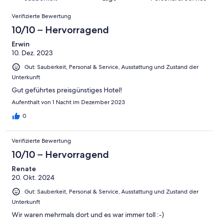
Hervorragend
von
haben
-
Bewertung
Bewertungen
6
eine
Gut
Verifizierte Bewertung
von
-
Bewertung
4
10/10 – Hervorragend
Okay
von
-
2
Erwin
Schlecht
10. Dez. 2023
-
Ungenügend
Gut: Sauberkeit, Personal & Service, Ausstattung und Zustand der
Unterkunft
Gut geführtes preisgünstiges Hotel!
Aufenthalt von 1 Nacht im Dezember 2023
0
Verifizierte Bewertung
10/10 – Hervorragend
Renate
20. Okt. 2024
Gut: Sauberkeit, Personal & Service, Ausstattung und Zustand der
Unterkunft
Wir waren mehrmals dort und es war immer toll :-)