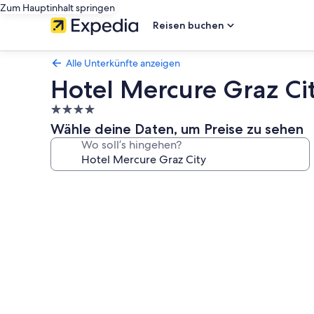
Zum Hauptinhalt springen
Reisen buchen
Alle Unterkünfte anzeigen
Hotel Mercure Graz Ci
4.0-
Sterne-
Wähle deine Daten, um Preise zu sehen
Unterkunft
Wo soll’s hingehen?
Fotogalerie
von
Hotel
Mercure
Graz
City