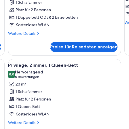
1 Schlafzimmer
anzeigen
M
Platz für 2 Personen
B
1 Doppelbett ODER 2 Einzelbetten
a
We
We
Kostenloses WLAN
De
fü
Weitere
Weitere Details
Ex
Details
Su
für
n
Preise für Reisedaten anzeigen
Me
Standard-
Be
Zweibettzimmer
ßen Bett, zwei Nachttischen, einer Zeitschrift und zwei Handtüchern.
Alle
Ein Hotelzimmer mit einem großen Bet
14
Privilege, Zimmer, 1 Queen-Bett
Fotos
Hervorragend
für
8,8
8,8 von 10
(5
5 Bewertungen
Privilege,
Bewertungen)
23 m²
Zimmer,
1 Schlafzimmer
1
Platz für 2 Personen
Queen-
1 Queen-Bett
Bett
Kostenloses WLAN
anzeigen
Weitere
Weitere Details
Details