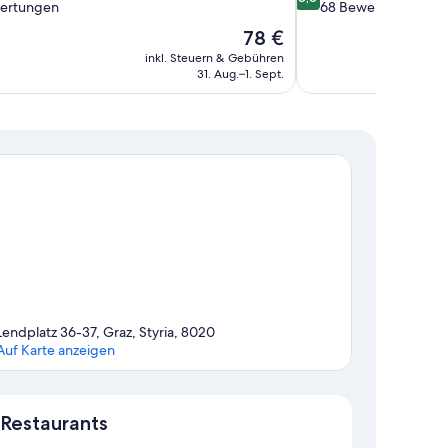
von
ertungen
68 Bewertungen
10,
Der
78 €
nd,
Hervorragend,
Preis
inkl. Steuern & Gebühren
68
beträgt
31. Aug.–1. Sept.
en
Bewertungen
78 €
Lendplatz 36-37, Graz, Styria, 8020
Auf Karte anzeigen
Karte
Restaurants