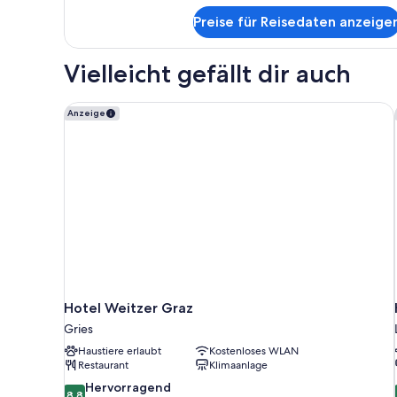
Schlafsofa
Preise für Reisedaten anzeige
Vielleicht gefällt dir auch
Hotel Weitzer Graz
Anzeige
Hotel Weitzer Graz
Gries
Haustiere erlaubt
Kostenloses WLAN
Restaurant
Klimaanlage
8.8
Hervorragend
8,8