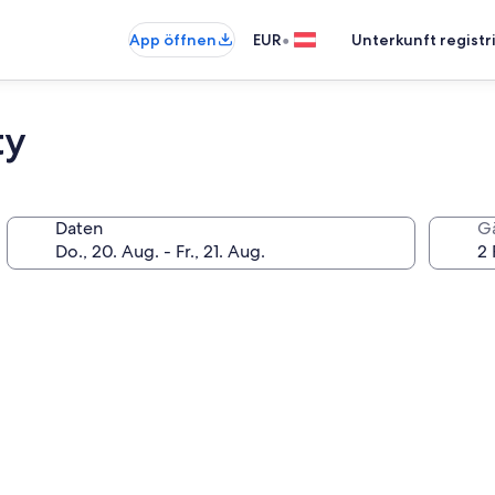
•
App öffnen
EUR
Unterkunft registr
ty
Daten
G