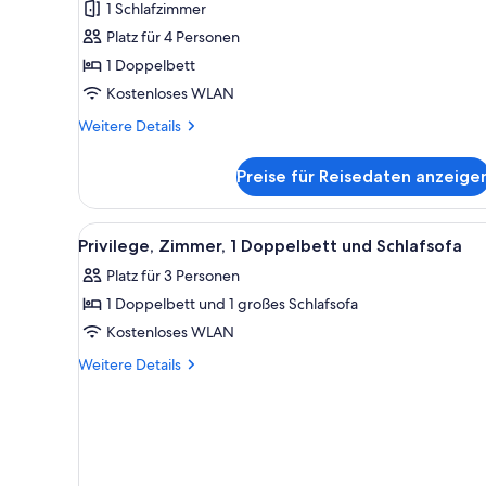
1 Schlafzimmer
1
Platz für 4 Personen
Doppelbett
1 Doppelbett
anzeigen
Kostenloses WLAN
Weitere
Weitere Details
Details
für
Preise für Reisedaten anzeige
Junior-
Suite,
1
Alle
Ein Hotelzimmer mit einem gro
6
Doppelbett
Privilege, Zimmer, 1 Doppelbett und Schlafsofa
Fotos
Platz für 3 Personen
für
1 Doppelbett und 1 großes Schlafsofa
Privilege,
Zimmer,
Kostenloses WLAN
1 Doppelbett
Weitere
Weitere Details
und
Details
für
Schlafsofa
Privilege,
anzeigen
Zimmer,
1 Doppelbett
und