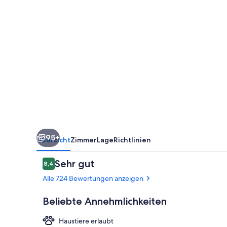
95+
Übersicht
Zimmer
Lage
Richtlinien
Bewertungen
Sehr gut
8,4
8,4 von 10.
Alle 724 Bewertungen anzeigen
Beliebte Annehmlichkeiten
Haustiere erlaubt