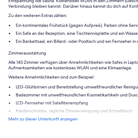
Entspannung die Sauna. Kostenloses WLAN in den Zimmern (Geschwin
Verbindung bleiben kannst. Darüber hinaus kannst du dich auf Kon
Zu den weiteren Extras zählen:
Ein kontinentales Frühstück (gegen Aufpreis), Parken ohne Serv
Ein Safe an der Rezeption, eine Tischtennisplatte und ein Wass
Ein Bankettsaal, ein Billard- oder Pooltisch und ein Fernseher in
Zimmerausstattung
Alle 143 Zimmer verfügen über Annehmlichkeiten wie Safes in Lap
Aufmerksamkeiten wie kostenloses WLAN und eine Klimaanlage.
Weitere Annehmlichkeiten sind zum Beispiel:
LED-Glühbirnen und Bereitstellung umweltfreundlicher Reinigu
Badezimmer mit unweltfreundlichen Kosmetikartikeln und Dus
LCD-Fernseher mit Satellitenempfang
Kleiderschränke, tägliche Zimmerreinigung und Schreibtisch
Mehr zu dieser Unterkunft anzeigen