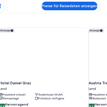
für
n
Preise für Reisedaten anzeigen
Privilege,
Zimmer,
1
Queen-
Bett
Hotel Daniel Graz
Austria T
Anzeige
Anzeige
Hotel Daniel Graz
Austria T
Lend
Lend
Haustiere erlaubt
Kostenloses WLAN
Haustiere e
Klimaanlage
Frühstück verfügbar
Restaurant
8.8
8.6
Hervorragend
Hervor
8,8
8,6