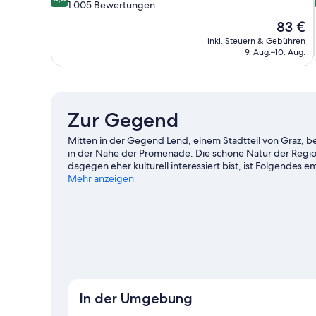
von
1.005 Bewertungen
10,
Der
83 €
Hervorragend,
Preis
inkl. Steuern & Gebühren
1.005
beträgt
9. Aug.–10. Aug.
Bewertungen
83 €
Zur Gegend
Mitten in der Gegend Lend, einem Stadtteil von Graz, be
in der Nähe der Promenade. Die schöne Natur der Region
dagegen eher kulturell interessiert bist, ist Folgende
deinen Aufenthalt in der Stadt mit dem Besuch eines s
Mehr anzeigen
Dann schau doch einmal hier vorbei: Explosiv Graz oder 
In der Umgebung