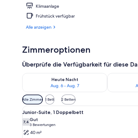
Klimaanlage
Bar (in der U
Frühstück verfügbar
Alle anzeigen
Zimmeroptionen
Überprüfe die Verfügbarkeit für diese D
Überprüfe die Verfügbarkeit für heute Nacht, Aug. 6
Überprüfe die
Heute Nacht
Aug. 6 - Aug. 7
A
Verfügbare
Alle Zimmer
1 Bett
2 Betten
Filter
Alle
Ein modernes Hotelzimmer mit e
für
12
Junior-Suite, 1 Doppelbett
Fotos
Zimmer
Gut
für
7,4
7,4 von 10
(3
3 Bewertungen
Junior-
Bewertungen)
40 m²
Suite,