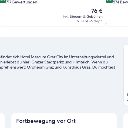
von
von
717 Bewertungen
574 Bew
10,
10,
Der
76 €
Hervorragend,
Hervorrage
Preis
inkl. Steuern & Gebühren
717
574
beträgt
5. Sept.–6. Sept.
Bewertungen
Bewertung
76 €
findet sich Hotel Mercure Graz City im Unterhaltungsviertel und
 erlebst du hier: Grazer Stadtparkz und Hilmteich. Wenn du
s empfehlenswert: Orpheum Graz und Kunsthaus Graz. Du möchtest
pannenden Events oder einer Sportveranstaltung aufpeppen?
Next Liberty.
Zum Reiseführer für Graz
Fortbewegung vor Ort