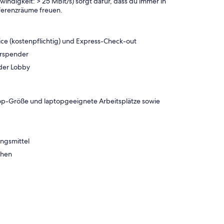
digkeit: > 25 MBit/s) sorgt dafür, dass du immer in
ferenzräume freuen.
ice (kostenpflichtig) und Express-Check-out
erspender
 der Lobby
top-Größe und laptopgeeignete Arbeitsplätze sowie
ngsmittel
chen