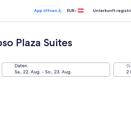
•
App öffnen
EUR
Unterkunft registr
so Plaza Suites
Daten
G