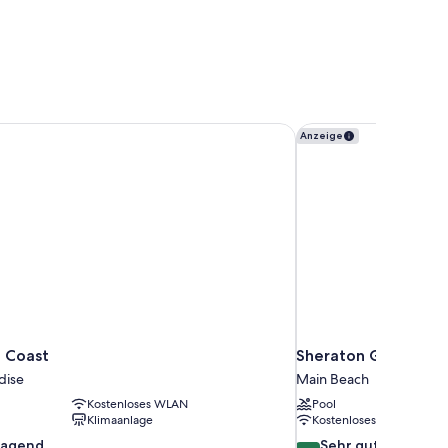
 Coast
Sheraton Grand Mira
Anzeige
 Coast
Sheraton Grand Mir
dise
Main Beach
Kostenloses WLAN
Pool
Klimaanlage
Kostenloses WLAN
8.4
ragend
Sehr gut