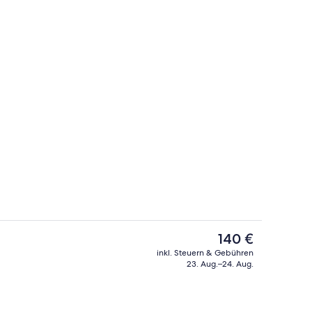
Außenbereich
Der
140 €
aktuelle
inkl. Steuern & Gebühren
Preis
23. Aug.–24. Aug.
partment, 2 Schlafzimmer | Ausblick vom Zimmer
In Strandnähe
beträgt
140 €.