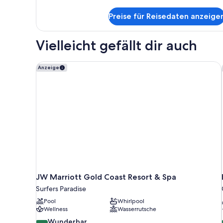
Apartment
Details
für
anzeigen
Preise für Reisedaten anzeige
2
Bedroom
Executive
Vielleicht gefällt dir auch
Apartment
JW Marriott Gold Coast Resort & Spa
Anzeige
JW Marriott Gold Coast Resort & Spa
Surfers Paradise
Pool
Whirlpool
Wellness
Wasserrutsche
9.2
Wunderbar