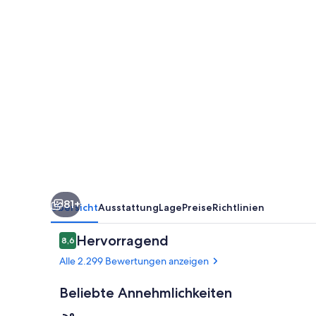
Plaza
Suites
81+
Übersicht
Ausstattung
Lage
Preise
Richtlinien
Bewertungen
Hervorragend
8,6
8,6 von 10.
Alle 2.299 Bewertungen anzeigen
Beliebte Annehmlichkeiten