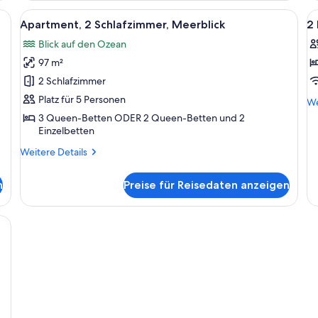
(Dual
t Küchenzeile, einer Couch, einem Esstisch mit Stühlen, einem Flachbildfer
Alle
Ein Tisch mit Obstschale, Krug und Glä
Al
19
Key)
Apartment, 2 Schlafzimmer, Meerblick
2
Fotos
F
Blick auf den Ozean
für
f
97 m²
Apartment,
2
2 Schlafzimmer,
B
2 Schlafzimmer
Meerblick
A
Platz für 5 Personen
We
We
anzeigen
a
De
3 Queen-Betten ODER 2 Queen-Betten und 2
fü
Einzelbetten
2
Weitere
Weitere Details
Be
Details
Ap
für
n
Preise für Reisedaten anzeigen
Apartment,
2 Schlafzimmer,
Meerblick
brett, Babybetten, Zustellbetten