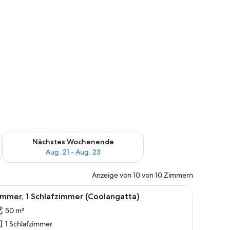
es Wochenende, Aug. 14 - Aug. 16.
Überprüfe die Verfügbarkeit für nächstes Wochenende, Aug. 2
Nächstes Wochenende
Aug. 21 - Aug. 23
Anzeige von 10 von 10 Zimmern
stisch und einem Poolbereich mit blauer Geländer.
le
Ein modernes Wohnzimmer mit einer Couch, Se
5
mmer, 1 Schlafzimmer (Coolangatta)
otos
50 m²
ür
1 Schlafzimmer
immer,