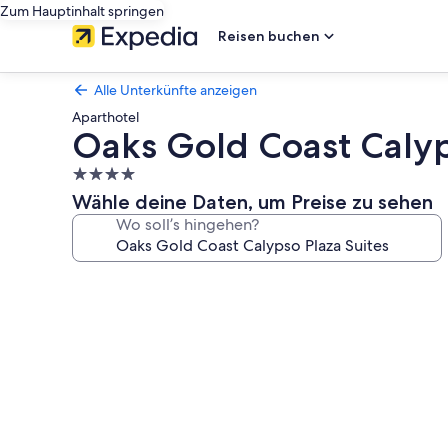
Zum Hauptinhalt springen
Reisen buchen
Alle Unterkünfte anzeigen
Aparthotel
Oaks Gold Coast Calyp
4.0-
Sterne-
Wähle deine Daten, um Preise zu sehen
Unterkunft
Wo soll’s hingehen?
Fotogalerie
von
Oaks
Gold
Coast
Calypso