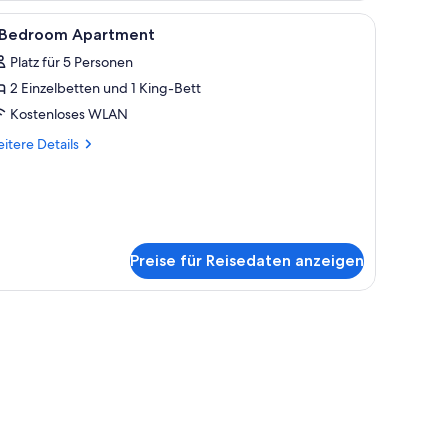
nseher und einem großen Fenster mit Blick auf den Strand.
sern auf einem Balkon mit Blick auf den Strand.
le
Schreibtisch, Bügeleisen/Bügelbrett, Babybet
10
 Bedroom Apartment
otos
Platz für 5 Personen
ür
2 Einzelbetten und 1 King-Bett
edroom
Kostenloses WLAN
partment
itere
itere Details
nzeigen
tails
r
droom
artment
Preise für Reisedaten anzeigen