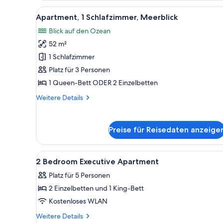
Alle
Ein gemütlicher Wohnbereich mi
11
Apartment, 1 Schlafzimmer, Meerblick
Fotos
Blick auf den Ozean
für
52 m²
Apartment,
1
1 Schlafzimmer
Schlafzimmer,
Platz für 3 Personen
Meerblick
1 Queen-Bett ODER 2 Einzelbetten
anzeigen
Weitere
Weitere Details
Details
für
Apartment,
Preise für Reisedaten anzeige
1
Schlafzimmer,
Meerblick
Alle
Schreibtisch, Bügeleisen/Bügel
6
2 Bedroom Executive Apartment
Fotos
Platz für 5 Personen
für
2 Einzelbetten und 1 King-Bett
2
Bedroom
Kostenloses WLAN
Executive
Weitere
Weitere Details