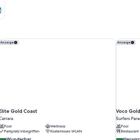
n
Elite Gold Coast
Voco Gold
Anzeige
Anzeige
Elite Gold Coast
Voco Gold
Carrara
Surfers Para
Pool
Wellness
Pool
Parkplatz inbegriffen
Kostenloses WLAN
Restaurant
9.2
8.8
Wunderbar
Hervor