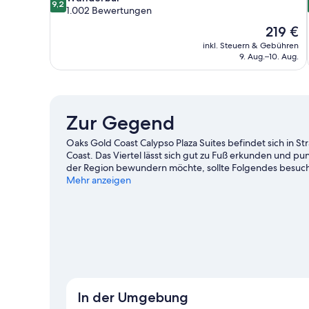
9,2
von
1.002 Bewertungen
10,
Der
219 €
Wunderbar,
Preis
inkl. Steuern & Gebühren
1.002
beträgt
9. Aug.–10. Aug.
Bewertungen
219 €
Zur Gegend
Oaks Gold Coast Calypso Plaza Suites befindet sich in S
Coast. Das Viertel lässt sich gut zu Fuß erkunden und p
der Region bewundern möchte, sollte Folgendes besuche
weiterer Ort, der einen Besuch lohnt.
Mehr anzeigen
Zum Reiseführer f
Weitere Aparthotels in Gold Coast anzeigen
In der Umgebung