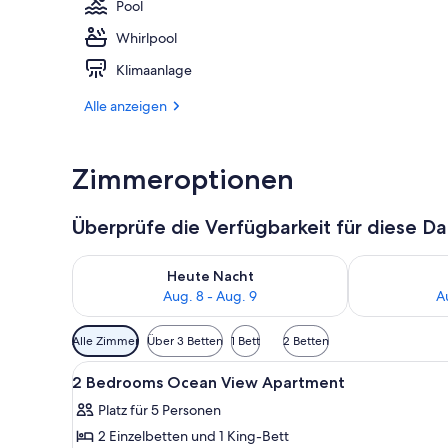
Pool
Whirlpool
Außenpool, L
Klimaanlage
Alle anzeigen
Zimmeroptionen
Überprüfe die Verfügbarkeit für diese D
Überprüfe die Verfügbarkeit für heute Nacht, Aug. 8
Überprüfe die
Heute Nacht
Aug. 8 - Aug. 9
A
Verfügbare
Alle Zimmer
Über 3 Betten
1 Bett
2 Betten
Filter
Alle
Schreibtisch, Bügeleisen/Bügel
für
3
2 Bedrooms Ocean View Apartment
Fotos
Zimmer
Platz für 5 Personen
für
2 Einzelbetten und 1 King-Bett
2