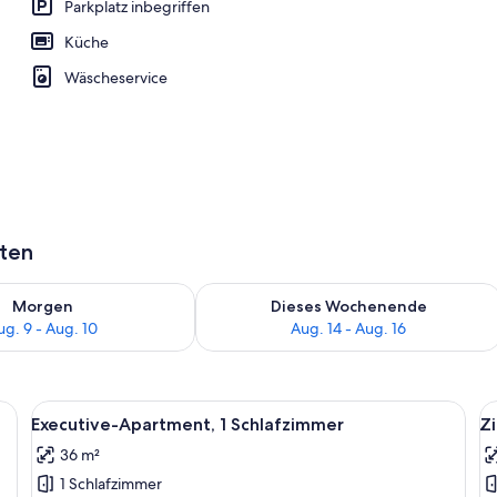
Parkplatz inbegriffen
Küche
iegestühle
Wäscheservice
aten
 - Aug. 9.
 Verfügbarkeit für morgen, Aug. 9 - Aug. 10.
Überprüfe die Verfügbarkeit für dies
Morgen
Dieses Wochenende
ug. 9 - Aug. 10
Aug. 14 - Aug. 16
brett, Babybetten, Zustellbetten
Alle
Ein Balkon mit Korbmöbeln, einem Gla
Al
14
Executive-Apartment, 1 Schlafzimmer
Zi
Fotos
F
36 m²
für
f
1 Schlafzimmer
Executive-
Z