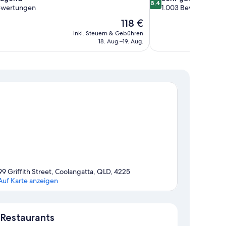
8,4
von
ewertungen
1.003 Bewertungen
10,
Der
118 €
nd,
Sehr
Preis
inkl. Steuern & Gebühren
gut,
beträgt
18. Aug.–19. Aug.
en
1.003
118 €
Bewertungen
99 Griffith Street, Coolangatta, QLD, 4225
Auf Karte anzeigen
Karte
Restaurants