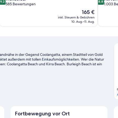
9,2
8,8
von
von
585 Bewertungen
1.003 B
10,
10,
Der
165 €
Wunderbar,
Hervorrage
Preis
inkl. Steuern & Gebühren
585
1.003
beträgt
10. Aug.–11. Aug.
Bewertungen
Bewertung
165 €
trandnähe in der Gegend Coolangatta, einem Stadtteil von Gold
unktet außerdem mit tollen Einkaufsmöglichkeiten. Wer die Natur
n: Coolangatta Beach und Kirra Beach. Burleigh Beach ist ein
ür Gold Coast
Fortbewegung vor Ort