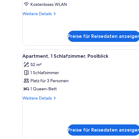
Bedrooms
Kostenloses WLAN
Ocean
Weitere
Weitere Details
View
Details
für
Apartment
2
anzeigen
Bedrooms
Preise für Reisedaten anzeige
Ocean
View
Alle
Ein Hotelzimmer mit einem gro
Apartment
8
Apartment, 1 Schlafzimmer, Poolblick
Fotos
52 m²
für
1 Schlafzimmer
Apartment,
1
Platz für 3 Personen
Schlafzimmer,
1 Queen-Bett
Poolblick
Weitere
Weitere Details
anzeigen
Details
für
Apartment,
1
Schlafzimmer,
Preise für Reisedaten anzeige
Poolblick