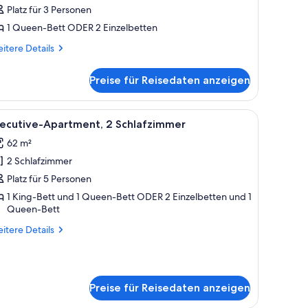
Platz für 3 Personen
chlafzimmer
1 Queen-Bett ODER 2 Einzelbetten
Coolangatta)
itere
itere Details
nzeigen
tails
r
Preise für Reisedaten anzeigen
mmer,
hlafzimmer
er Wand und durchsichtigen Vorhängen am Fenster.
uch, einem Couchtisch und einem Fernseher. Ein Balkon bietet Blick auf die
le
Ein Tisch mit Obstschale, Krug und Gläsern, m
9
oolangatta)
xecutive-Apartment, 2 Schlafzimmer
otos
62 m²
ür
2 Schlafzimmer
xecutive-
partment,
Platz für 5 Personen
 Schlafzimmer
1 King-Bett und 1 Queen-Bett ODER 2 Einzelbetten und 1
Queen-Bett
nzeigen
itere
itere Details
tails
r
ecutive-
artment,
Preise für Reisedaten anzeigen
Schlafzimmer