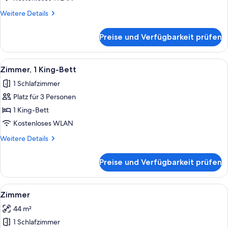
Weitere
Weitere Details
Details
für
Preise und Verfügbarkeit prüfen
Zimmer
Alle
Hochwertige Bettwaren, Pillowtop-Bet
3
Zimmer, 1 King-Bett
Fotos
1 Schlafzimmer
für
Platz für 3 Personen
Zimmer,
1 King-
1 King-Bett
Bett
Kostenloses WLAN
anzeigen
Weitere
Weitere Details
Details
für
Preise und Verfügbarkeit prüfen
Zimmer,
1 King-
Bett
Alle
Ein Hotelzimmer mit zwei Betten, ein
3
Zimmer
Fotos
44 m²
für
1 Schlafzimmer
Zimmer