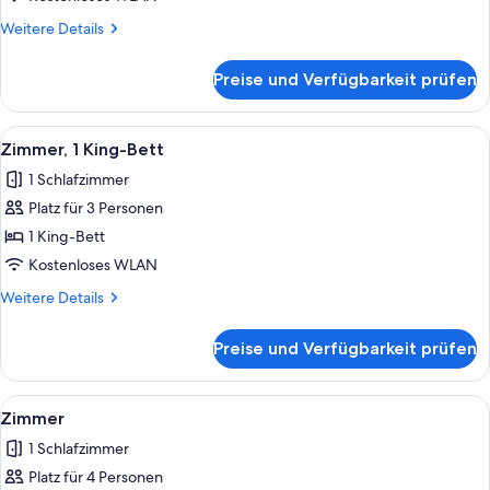
Weitere
Weitere Details
Details
für
Preise und Verfügbarkeit prüfen
Zimmer
Alle
Hochwertige Bettwaren, Pillowtop-Bet
3
Zimmer, 1 King-Bett
Fotos
1 Schlafzimmer
für
Platz für 3 Personen
Zimmer,
1 King-
1 King-Bett
Bett
Kostenloses WLAN
anzeigen
Weitere
Weitere Details
Details
für
Preise und Verfügbarkeit prüfen
Zimmer,
1 King-
Bett
Alle
Ein Hotelzimmer mit zwei Betten, ein
3
Zimmer
Fotos
1 Schlafzimmer
für
Platz für 4 Personen
Zimmer