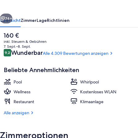
Black
Hawk
rück
Weiter
74+
Übersicht
Zimmer
Lage
Richtlinien
Der
160 €
aktuelle
inkl. Steuern & Gebühren
Preis
7. Sept.–8. Sept.
beträgt
Bewertungen
Wunderbar
9,2
Alle 4.309 Bewertungen anzeigen
9,2 von 10.
160 €.
Beliebte Annehmlichkeiten
Pool
Whirlpool
Sauna, Dampfbad
Wellness
Kostenloses WLAN
Restaurant
Klimaanlage
Alle anzeigen
Zimmeroptionen