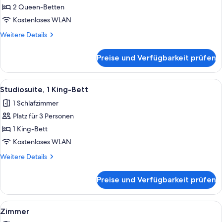
anzeigen
2 Queen-Betten
Kostenloses WLAN
Weitere
Weitere Details
Details
für
Preise und Verfügbarkeit prüfen
Zimmer
Alle
Ein Hotelzimmer mit einem Bett, eine
3
Studiosuite, 1 King-Bett
Fotos
1 Schlafzimmer
für
Platz für 3 Personen
Studiosuite,
1 King-
1 King-Bett
Bett
Kostenloses WLAN
anzeigen
Weitere
Weitere Details
Details
für
Preise und Verfügbarkeit prüfen
Studiosuite,
1 King-
Bett
Alle
Ein Hotelzimmer mit zwei Betten, eine
4
Zimmer
Fotos