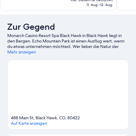
Bewertungen
inkl. Steuern & Gebühren
1.218
beträgt
11. Aug.–12. Aug.
Bewertun
109 €
Zur Gegend
Monarch Casino Resort Spa Black Hawk in Black Hawk liegt in
den Bergen. Echo Mountain Park ist einen Ausflug wert, wenn
du etwas unternehmen möchtest. Wer lieber die Natur der
Region bewundern möchte, sollte Folgendes besuchen: Golden
Mehr anzeigen
Gate Canyon State Park und Clear Creek. Monarch Casino Black
Hawk und Central City Opera House sind zwei weitere
empfehlenswerte Orte für einen Abstecher. Die Region bietet
viele Aktivitäten, zum Beispiel Skifahren.
Zum Reiseführer für
Black Hawk
488 Main St, Black Hawk, CO, 80422
Auf Karte anzeigen