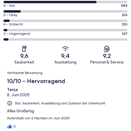
von
583
8 – Gut
583
insgesamt
von
4309
216
6 – Okay
216
insgesamt
Gästebewertungen
von
4309
120
4 – Schlecht
120
haben
insgesamt
Gästebewertungen
von
eine
4309
167
2 – Ungenügend
167
haben
insgesamt
Bewertung
Gästebewertungen
von
eine
4309
von
haben
insgesamt
Bewertung
Gästebewertungen
10
eine
4309
von
haben
9,6
9,4
9,2
-
Bewertung
Gästebewertungen
8
eine
Sauberkeit
Ausstattung
Personal & Service
Hervorragend
von
haben
-
Bewertung
Bewertungen
6
eine
Gut
Verifizierte Bewertung
von
-
Bewertung
4
10/10 – Hervorragend
Okay
von
-
2
Tanja
Schlecht
8. Juni 2025
-
Ungenügend
Gut: Sauberkeit, Ausstattung und Zustand der Unterkunft
Alles Großartig
Aufenthalt von 2 Nächten im Juni 2025
0