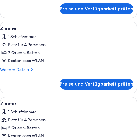
für
Preise und Verfügbarkeit prüfen
Zimmer
Alle
Ein Hotelzimmer mit zwei Betten, eine
4
Zimmer
Fotos
1 Schlafzimmer
für
Platz für 4 Personen
Zimmer
anzeigen
2 Queen-Betten
Kostenloses WLAN
Weitere
Weitere Details
Details
für
Preise und Verfügbarkeit prüfen
Zimmer
Alle
Ein Hotelzimmer mit zwei Betten, ein
4
Zimmer
Fotos
1 Schlafzimmer
für
Platz für 4 Personen
Zimmer
anzeigen
2 Queen-Betten
Kostenloses WLAN