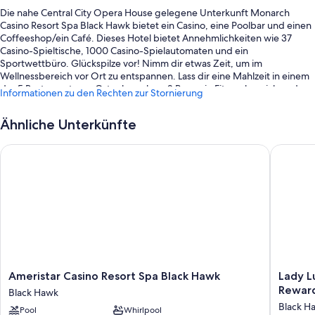
Die nahe Central City Opera House gelegene Unterkunft Monarch
Casino Resort Spa Black Hawk bietet ein Casino, eine Poolbar und einen
Coffeeshop/ein Café. Dieses Hotel bietet Annehmlichkeiten wie 37
Casino-Spieltische, 1000 Casino-Spielautomaten und ein
Sportwettbüro. Glückspilze vor! Nimm dir etwas Zeit, um im
Wellnessbereich vor Ort zu entspannen. Lass dir eine Mahlzeit in einem
der 5 Restaurants vor Ort schmecken. 2 Bars, ein Fitnessbereich und
Informationen zu den Rechten zur Stornierung
kostenloses WLAN in den Zimmern – hier findest du so gut wie alles,
was du für einen angenehmen Aufenthalt brauchst.
Ähnliche Unterkünfte
Während deines Aufenthalts erwarten dich außerdem die folgenden
Extras:
Ameristar Casino Resort Spa Black Hawk
Lady Luc
1 Innenpool
Ein Frühstücksbuffet (gegen Aufpreis), ein
Geldautomat/Bankdienstleistungen und 6 Tagungsräume
Ein Safe an der Rezeption, ein Concierge-Service und
Gepäckaufbewahrung
Kaffee/Tee in der Lobby, ein Fahrstuhl und eine rund um die Uhr
besetzte Rezeption
Ameristar
Lady
Ameristar Casino Resort Spa Black Hawk
Lady L
In den Gästebewertungen werden der Pool und das hilfsbereite
Casino
Luck
Reward
Black Hawk
Personal in höchsten Tönen gelobt.
Resort
Casino
Black H
Pool
Whirlpool
Spa
Black