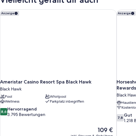
Ameristar Casino Resort Spa Black Hawk
Horsesho
Anzeige
Anzeige
Ameristar Casino Resort Spa Black Hawk
Horsesho
Rewards
Black Hawk
Black Haw
Pool
Whirlpool
Wellness
Parkplatz inbegriffen
Haustier
Kostenl
8.6
Hervorragend
8,6
von
3.795 Bewertungen
7.8
Gut
7,8
10,
von
1.218
Hervorragend,
10,
Der
109 €
3.795
Gut,
Preis