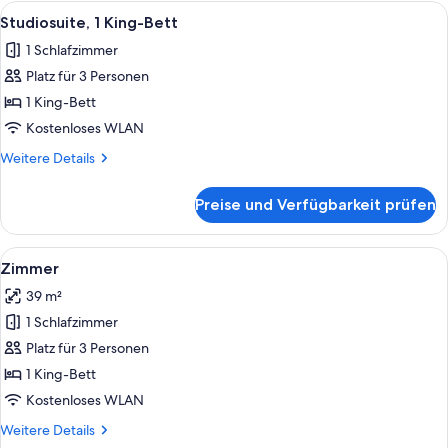
Alle
Ein modernes Hotelzimmer mit einem H
3
Studiosuite, 1 King-Bett
Fotos
1 Schlafzimmer
für
Platz für 3 Personen
Studiosuite,
1 King-
1 King-Bett
Bett
Kostenloses WLAN
anzeigen
Weitere
Weitere Details
Details
für
Preise und Verfügbarkeit prüfen
Studiosuite,
1 King-
Bett
Alle
Hochwertige Bettwaren, Pillowtop-Bet
4
Zimmer
Fotos
39 m²
für
1 Schlafzimmer
Zimmer
anzeigen
Platz für 3 Personen
1 King-Bett
Kostenloses WLAN
Weitere
Weitere Details
Details