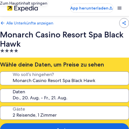
Zum Hauptinhalt springen
App herunterladen
Alle Unterkünfte anzeigen
Monarch Casino Resort Spa Black
Hawk
4.0-
Sterne-
Unterkunft
Wähle deine Daten, um Preise zu sehen
Wo soll’s hingehen?
Daten
Gäste