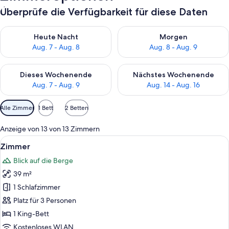
Überprüfe die Verfügbarkeit für diese Daten
Überprüfe die Verfügbarkeit für heute Nacht, Aug. 7 - Aug. 8.
Überprüfe die Verfügbarkeit f
Heute Nacht
Morgen
Aug. 7 - Aug. 8
Aug. 8 - Aug. 9
Überprüfe die Verfügbarkeit für dieses Wochenende, Aug. 7 - 
Überprüfe die Verfügbarkeit f
Dieses Wochenende
Nächstes Wochenende
Aug. 7 - Aug. 9
Aug. 14 - Aug. 16
Verfügbare
Alle Zimmer
1 Bett
2 Betten
Filter
für
Anzeige von 13 von 13 Zimmern
Zimmer
Alle
Hochwertige Bettwaren, Pillowtop-Bet
4
Zimmer
Fotos
Blick auf die Berge
für
39 m²
Zimmer
anzeigen
1 Schlafzimmer
Platz für 3 Personen
1 King-Bett
Kostenloses WLAN