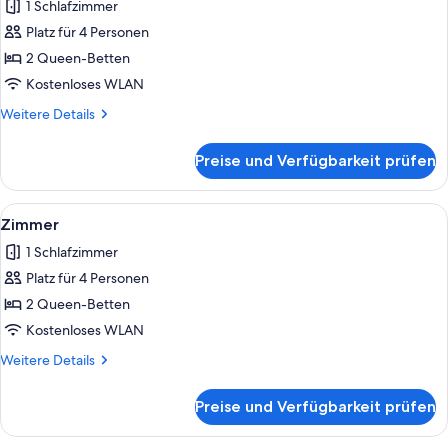
1 Schlafzimmer
für
Platz für 4 Personen
Zimmer
anzeigen
2 Queen-Betten
Kostenloses WLAN
Weitere
Weitere Details
Details
für
Preise und Verfügbarkeit prüfen
Zimmer
Alle
Ein Hotelzimmer mit Flachbildfernsehe
3
Zimmer
Fotos
1 Schlafzimmer
für
Platz für 4 Personen
Zimmer
anzeigen
2 Queen-Betten
Kostenloses WLAN
Weitere
Weitere Details
Details
für
Preise und Verfügbarkeit prüfen
Zimmer