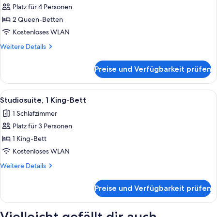
anzeigen
Platz für 4 Personen
2 Queen-Betten
Kostenloses WLAN
Weitere
Weitere Details
Details
für
Preise und Verfügbarkeit prüfen
Zimmer
Alle
Ein Hotelzimmer mit einem Bett, einem
3
Studiosuite, 1 King-Bett
Fotos
1 Schlafzimmer
für
Platz für 3 Personen
Studiosuite,
1 King-
1 King-Bett
Bett
Kostenloses WLAN
anzeigen
Weitere
Weitere Details
Details
für
Preise und Verfügbarkeit prüfen
Studiosuite,
1 King-
Bett
Vielleicht gefällt dir auch