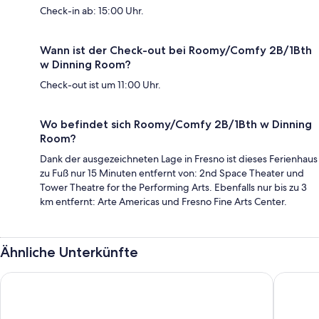
Check-in ab: 15:00 Uhr.
Wann ist der Check-out bei Roomy/Comfy 2B/1Bth
w Dinning Room?
Check-out ist um 11:00 Uhr.
Wo befindet sich Roomy/Comfy 2B/1Bth w Dinning
Room?
Dank der ausgezeichneten Lage in Fresno ist dieses Ferienhaus
zu Fuß nur 15 Minuten entfernt von: 2nd Space Theater und
Tower Theatre for the Performing Arts. Ebenfalls nur bis zu 3
km entfernt: Arte Americas und Fresno Fine Arts Center.
Ähnliche Unterkünfte
Days Inn by Wyndham Fresno South
Best Wes