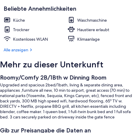
Beliebte Annehmlichkeiten
Küche
Waschmaschine
Trockner
Haustiere erlaubt
Kostenloses WLAN
Klimaanlage
Alle anzeigen
Mehr zu dieser Unterkunft
Roomy/Comfy 2B/1Bth w Dinning Room
Upgraded and spacious 2bed/1bath, living & separate dining area,
appliances ,furniture all new, 10 min to airport, great access (70 min) to
national parks (Yosemite, Sequoia, Kings Canyon, etc), fenced front and
back yards, 300 MB high speed wifi, hardwood flooring, 65" TV w.
DIRECTV + Netflix, propane BBQ grill, all kitchen essentials including
blender, coffee maker. 1 queen bed, 1 full-twin bunk bed and 1 full sofa
bed. 3 cars securely parked on driveway inside the gate fence
Gib zur Preisangabe die Daten an