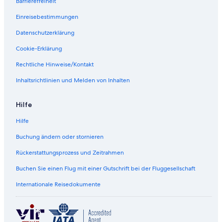
n
t
h
Barrierefreiheit
g
t
o
Einreisebestimmungen
s
a
u
E
g
s
Datenschutzerklärung
x
e
e
p
-
w
Cookie-Erklärung
e
w
/
r
a
H
Rechtliche Hinweise/Kontakt
i
l
o
Inhaltsrichtlinien und Melden von Inhalten
e
k
t
n
a
T
c
b
u
Hilfe
e
l
b
e
&
Hilfe
d
K
o
i
Buchung ändern oder stornieren
w
n
n
g
Rückerstattungsprozess und Zeitrahmen
t
B
Buchen Sie einen Flug mit einer Gutschrift bei der Fluggesellschaft
o
e
w
d
Internationale Reisedokumente
n
1
M
b
a
e
r
d