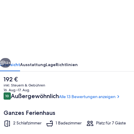
von
Roomy/Comfy
2B/1Bth
w
Dinning
Room
rück
Weiter
12+
Übersicht
Ausstattung
Lage
Richtlinien
Der
192 €
aktuelle
inkl. Steuern & Gebühren
Preis
16. Aug.–17. Aug.
beträgt
Bewertungen
Außergewöhnlich
10
Alle 13 Bewertungen anzeigen
10 von 10.
192 €.
Ganzes Ferienhaus
2 Schlafzimmer
1 Badezimmer
Platz für 7 Gäste
Außenbereich