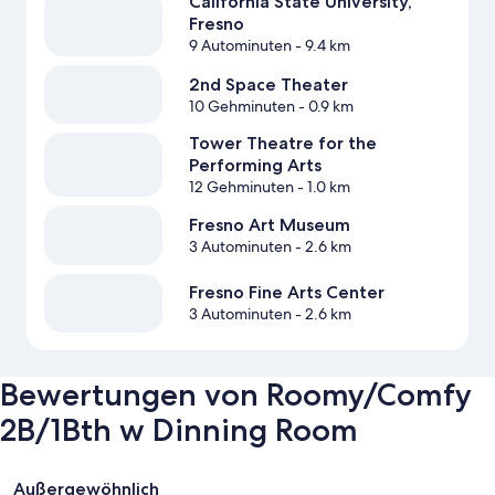
California State University,
Fresno
9 Autominuten
- 9.4 km
2nd Space Theater
10 Gehminuten
- 0.9 km
Tower Theatre for the
Performing Arts
12 Gehminuten
- 1.0 km
Fresno Art Museum
3 Autominuten
- 2.6 km
Fresno Fine Arts Center
3 Autominuten
- 2.6 km
Bewertungen von Roomy/Comfy
2B/1Bth w Dinning Room
Bewertungen
Außergewöhnlich