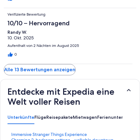
Verifizierte Bewertung
10/10 – Hervorragend
Randy W.
10. Okt. 2025
Aufenthalt von 2 Nächten im August 2025
0
Alle 13 Bewertungen anzeigen
Entdecke mit Expedia eine
Welt voller Reisen
Unterkünfte
Flüge
Reisepakete
Mietwagen
Ferienunterkünfte
A
L
Immersive Stranger Things Experience
i
L
Charming 2-bedroom cottage - walkable downtown