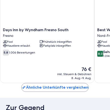
Days
Best
Days Inn by Wyndham Fresno South
Best W
Inn
Western
Fresno
Nord-Fr
by
Village
Pool
Frühstück inbegriffen
Pool
Wyndham
Inn
Haustiere erlaubt
Parkplatz inbegriffen
Hausti
Fresno
Nord-
South
Fresno
5.8
8.0
Seh
5,8
1.006 Bewertungen
8,0
Fresno
von
von
1.01
10,
10,
1.006
Sehr
Der
76 €
Bewertungen
gut,
Preis
1.014
inkl. Steuern & Gebühren
beträgt
Bewert
8. Aug.–9. Aug.
76 €
Ähnliche Unterkünfte vergleichen
Zur Gegend