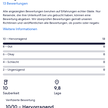
13 Bewertungen
Alle angezeigten Bewertungen beruhen auf Erfahrungen echter Gäste. Nur
Reisende, die ihre Unterkunft bei uns gebucht haben, können eine
Bewertung abgeben. Wir überprüfen Bewertungen gemäß unseren
Richtlinien und veröffentlichen alle Bewertungen, ob positiv oder negativ.
Wird
Weitere Informationen
in
einem
13
10 – Hervorragend
13
neuen
von
Fenster
0
8 – Gut
0
insgesamt
geöffnet
von
13
0
6 – Okay
0
insgesamt
Gästebewertungen
von
13
0
4 – Schlecht
0
haben
insgesamt
Gästebewertungen
von
eine
13
0
2 – Ungenügend
0
haben
insgesamt
Bewertung
Gästebewertungen
von
eine
13
von
haben
insgesamt
Bewertung
Gästebewertungen
10
eine
13
von
haben
10
9,8
-
Bewertung
Gästebewertungen
8
eine
Sauberkeit
Lage
Hervorragend
von
haben
-
Bewertungen
Bewertung
6
eine
Verifizierte Bewertung
Gut
von
-
Bewertung
10/10 – Hervorragend
4