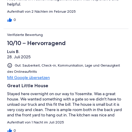
helpful.
Aufenthalt von 2 Nächten im Februar 2025
0
Verifizierte Bewertung
10/10 – Hervorragend
Luis B.
28. Juli 2025
Gut: Sauberkeit, Check-in, Kommunikation, Lage und Genauigkeit
des Onlineauftritts
Mit Google übersetzen
Great Little House
Stayed here overnight on our way to Yosemite. Was a great
house. We wanted something with a gate so we didn't have to
unload our truck and this fit the bill. The house is small but it is
very cozy and clean. There is ample room both in the back yard
and the front yard to hang out in. The kitchen was nice and
clean and would've been nice to use had we stayed more than
Aufenthalt von 1 Nacht im Juli 2025
one night.
0