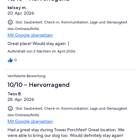
Okay
von
-
kelsey m.
2
Schlecht
20. Apr. 2026
-
Ungenügend
Gut: Sauberkeit, Check-in, Kommunikation, Lage und Genauigkeit
des Onlineauftritts
Mit Google übersetzen
Great place! Would stay again :)
Aufenthalt von 2 Nächten im April 2026
0
Verifizierte Bewertung
10/10 – Hervorragend
Tess B.
28. Apr. 2026
Gut: Sauberkeit, Check-in, Kommunikation, Lage und Genauigkeit
des Onlineauftritts
Mit Google übersetzen
Had a great stay during Tower Porchfest! Great location. We
were able to bring our dog too. Would definitely stay again!