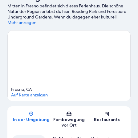
Mitten in Fresno befindet sich dieses Ferienhaus. Die schöne
Natur der Region erlebst du hier: Roeding Park und Forestiere
Underground Gardens. Wenn du dagegen eher kulturell
interessiert bist, ist Folgendes empfehlenswert: 2nd Space
Mehr anzeigen
Theater und Fresno Art Museum. Lust auf einen unterhaltsamen
Abend? Hier erwartet dich ein tolles Programm: Granite Park
Sports Complex und ApCal.
Zum Reiseführer für Fresno
Weitere Ferienunterkünfte in Fresno anzeigen
Fresno, CA
Auf Karte anzeigen
Karte
In der Umgebung
Fortbewegung
Restaurants
vor Ort