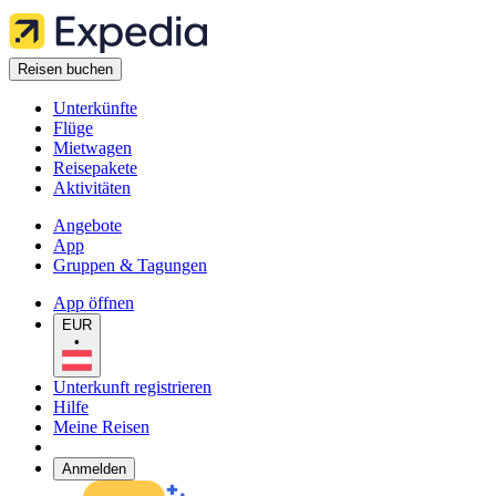
Reisen buchen
Unterkünfte
Flüge
Mietwagen
Reisepakete
Aktivitäten
Angebote
App
Gruppen & Tagungen
App öffnen
EUR
•
Unterkunft registrieren
Hilfe
Meine Reisen
Anmelden