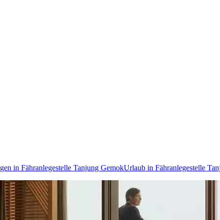
gen in Fähranlegestelle Tanjung Gemok
Urlaub in Fähranlegestelle T