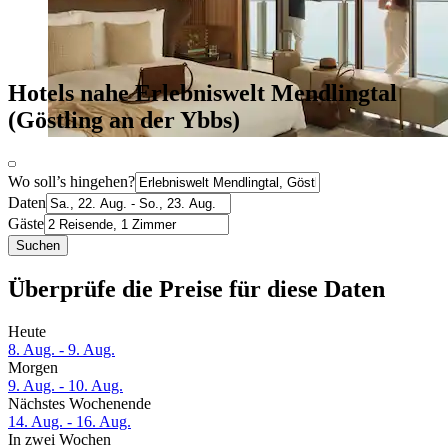
Hotels nahe Erlebniswelt Mendlingtal
(Göstling an der Ybbs)
Wo soll’s hingehen?
Daten
Gäste
Suchen
Überprüfe die Preise für diese Daten
Heute
8. Aug. - 9. Aug.
Morgen
9. Aug. - 10. Aug.
Nächstes Wochenende
14. Aug. - 16. Aug.
In zwei Wochen