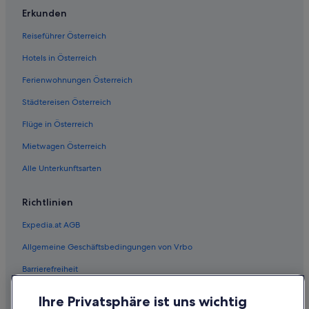
Erkunden
Reiseführer Österreich
Hotels in Österreich
Ferienwohnungen Österreich
Städtereisen Österreich
Flüge in Österreich
Mietwagen Österreich
Alle Unterkunftsarten
Richtlinien
Expedia.at AGB
Allgemeine Geschäftsbedingungen von Vrbo
Barrierefreiheit
Einreisebestimmungen
Ihre Privatsphäre ist uns wichtig