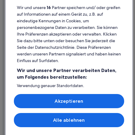
Datenschutzerklärung
Wir und unsere
16
Partner speichern und/ oder greifen
Cookie-Erklärung
auf Informationen auf einem Gerät zu, z.B. auf
eindeutige Kennungen in Cookies, um
Rechtliche Hinweise/Kontakt
personenbezogene Daten zu verarbeiten. Sie können
Inhaltsrichtlinien und Melden von Inhalten
Ihre Präferenzen akzeptieren oder verwalten. Klicken
Sie dazu bitte unten oder besuchen Sie jederzeit die
Hilfe
Seite der Datenschutzrichtlinie. Diese Präferenzen
werden unseren Partnern signalisiert und haben keinen
Hilfe
Einfluss auf Surfdaten.
Buchung ändern oder stornieren
Wir und unsere Partner verarbeiten Daten,
Rückerstattungsprozess und Zeitrahmen
um Folgendes bereitzustellen:
Buchen Sie einen Flug mit einer Gutschrift bei der Fluggesellschaft
Verwendung genauer Standortdaten.
Endgeräteeigenschaften zur Identifikation aktiv abfragen.
Internationale Reisedokumente
Speichern von oder Zugriff auf Informationen auf einem
Akzeptieren
Endgerät. Personalisierte Werbung und Inhalte, Messung
von Werbeleistung und der Performance von Inhalten,
Zielgruppenforschung sowie Entwicklung und
Verbesserung von Angeboten.
Alle ablehnen
© 2026 Expedia, Inc., ein Unternehmen der Expedia Group. Alle Rechte
Liste der Partner (Lieferanten)
vorbehalten. Expedia und das Expedia-Logo sind Handelsmarken oder
eingetragene Handelsmarken von Expedia, Inc.