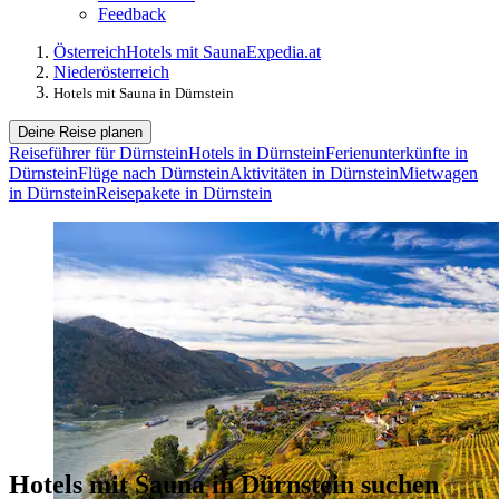
Feedback
Österreich
Hotels mit Sauna
Expedia.at
Niederösterreich
Hotels mit Sauna in Dürnstein
Deine Reise planen
Reiseführer für Dürnstein
Hotels in Dürnstein
Ferienunterkünfte in
Dürnstein
Flüge nach Dürnstein
Aktivitäten in Dürnstein
Mietwagen
in Dürnstein
Reisepakete in Dürnstein
Hotels mit Sauna in Dürnstein suchen