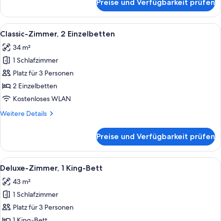
Preise und Verfügbarkeit prüfen
Classic-
Zimmer,
1 King-
Alle
Ein Hotelzimmer mit zwei Betten, eine
22
Bett
Classic-Zimmer, 2 Einzelbetten
Fotos
34 m²
für
1 Schlafzimmer
Classic-
Zimmer,
Platz für 3 Personen
2 Einzelbetten
2 Einzelbetten
anzeigen
Kostenloses WLAN
Weitere
Weitere Details
Details
für
Preise und Verfügbarkeit prüfen
Classic-
Zimmer,
2 Einzelbetten
Alle
Ein Hotelzimmer mit einem Bett, zwei 
16
Deluxe-Zimmer, 1 King-Bett
Fotos
43 m²
für
1 Schlafzimmer
Deluxe-
Zimmer,
Platz für 3 Personen
1 King-
1 King-Bett