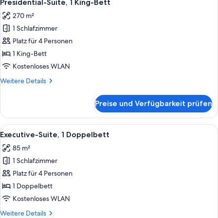
14
Presidential-Suite, 1 King-Bett
Fotos
270 m²
für
1 Schlafzimmer
Presidential-
Suite,
Platz für 4 Personen
1 King-
1 King-Bett
Bett
Kostenloses WLAN
anzeigen
Weitere
Weitere Details
Details
für
Preise und Verfügbarkeit prüfen
Presidential-
Suite,
1 King-
Alle
Ein modernes Hotelzimmer mit einem g
19
Bett
Executive-Suite, 1 Doppelbett
Fotos
85 m²
für
1 Schlafzimmer
Executive-
Suite,
Platz für 4 Personen
1
1 Doppelbett
Doppelbett
Kostenloses WLAN
anzeigen
Weitere
Weitere Details