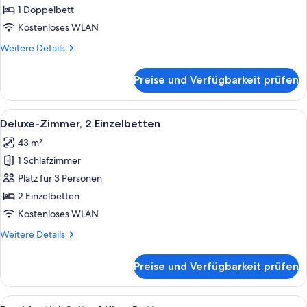
1
1 Doppelbett
Doppelbett
Kostenloses WLAN
anzeigen
Weitere
Weitere Details
Details
für
Preise und Verfügbarkeit prüfen
Superior-
Suite,
1
Alle
Ein modernes Hotelzimmer mit einer 
9
Doppelbett
Deluxe-Zimmer, 2 Einzelbetten
Fotos
43 m²
für
1 Schlafzimmer
Deluxe-
Zimmer,
Platz für 3 Personen
2 Einzelbetten
2 Einzelbetten
anzeigen
Kostenloses WLAN
Weitere
Weitere Details
Details
für
Preise und Verfügbarkeit prüfen
Deluxe-
Zimmer,
2 Einzelbetten
Alle
Presidential-Suite, 1 King-Bett | Ho