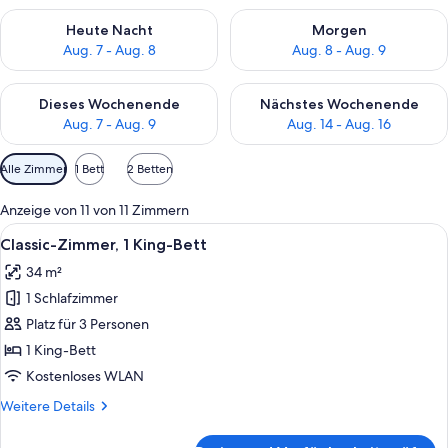
Überprüfe die Verfügbarkeit für heute Nacht, Aug. 7 - Aug. 8.
Überprüfe die Verfügbarkeit f
Heute Nacht
Morgen
Aug. 7 - Aug. 8
Aug. 8 - Aug. 9
Überprüfe die Verfügbarkeit für dieses Wochenende, Aug. 7 - 
Überprüfe die Verfügbarkeit f
Dieses Wochenende
Nächstes Wochenende
Aug. 7 - Aug. 9
Aug. 14 - Aug. 16
Verfügbare
Alle Zimmer
1 Bett
2 Betten
Filter
für
Anzeige von 11 von 11 Zimmern
Zimmer
Alle
Ein modernes Hotelzimmer mit einem g
21
Classic-Zimmer, 1 King-Bett
Fotos
34 m²
für
1 Schlafzimmer
Classic-
Zimmer,
Platz für 3 Personen
1 King-
1 King-Bett
Bett
Kostenloses WLAN
anzeigen
Weitere
Weitere Details
Details
für