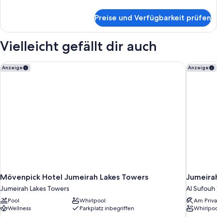
Details
für
Preise und Verfügbarkeit prüfen
Executive-
Suite,
1
Vielleicht gefällt dir auch
Doppelbett
Mövenpick Hotel Jumeirah Lakes Towers
Jumeirah
Anzeige
Anzeige
Mövenpick Hotel Jumeirah Lakes Towers
Jumeira
Jumeirah Lakes Towers
Al Sufouh 
Pool
Whirlpool
Am Priva
Wellness
Parkplatz inbegriffen
Whirlpoo