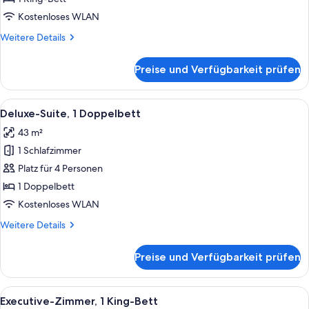
Bett
Kostenloses WLAN
anzeigen
Weitere
Weitere Details
Details
für
Preise und Verfügbarkeit prüfen
Deluxe-
Zimmer,
1 King-
Alle
Ein Hotelzimmer mit Wohnbereich, ein
11
Bett
Deluxe-Suite, 1 Doppelbett
Fotos
43 m²
für
1 Schlafzimmer
Deluxe-
Suite,
Platz für 4 Personen
1
1 Doppelbett
Doppelbett
Kostenloses WLAN
anzeigen
Weitere
Weitere Details
Details
für
Preise und Verfügbarkeit prüfen
Deluxe-
Suite,
1
Alle
Ein Hotelzimmer mit einem Bett, zwei 
33
Doppelbett
Executive-Zimmer, 1 King-Bett