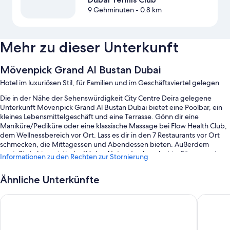
9 Gehminuten
- 0.8 km
Mehr zu dieser Unterkunft
Mövenpick Grand Al Bustan Dubai
Hotel im luxuriösen Stil, für Familien und im Geschäftsviertel gelegen
Die in der Nähe der Sehenswürdigkeit City Centre Deira gelegene
Unterkunft Mövenpick Grand Al Bustan Dubai bietet eine Poolbar, ein
kleines Lebensmittelgeschäft und eine Terrasse. Gönn dir eine
Maniküre/Pediküre oder eine klassische Massage bei Flow Health Club,
dem Wellnessbereich vor Ort. Lass es dir in den 7 Restaurants vor Ort
schmecken, die Mittagessen und Abendessen bieten. Außerdem
genießt du hier asiatische Küche. Nutze das Angebot im Fitnesscenter
Informationen zu den Rechten zur Stornierung
und widme dich Aktivitäten wie Racquetball/Squash. Kostenloses
WLAN in den Zimmern sorgt dafür, dass du auch auf Reisen mit
Ähnliche Unterkünfte
Daheimgebliebenen in Kontakt bleiben kannst. Außerdem können sich
Gäste auf Einkaufsmöglichkeiten vor Ort und einen Coffeeshop/ein
Holiday Inn Express Dubai Airport by IHG
Grand Me
Café freuen.
Außerdem zählen zu den Extras unter anderem: