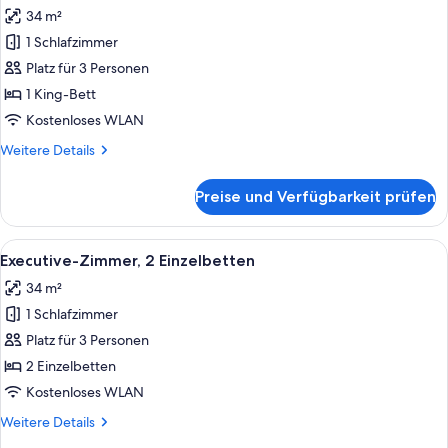
Fotos
34 m²
für
1 Schlafzimmer
Executive-
Zimmer,
Platz für 3 Personen
1 King-
1 King-Bett
Bett
Kostenloses WLAN
anzeigen
Weitere
Weitere Details
Details
für
Preise und Verfügbarkeit prüfen
Executive-
Zimmer,
1 King-
Alle
Ein Hotelzimmer mit zwei Betten, ein
6
Bett
Executive-Zimmer, 2 Einzelbetten
Fotos
34 m²
für
1 Schlafzimmer
Executive-
Zimmer,
Platz für 3 Personen
2 Einzelbetten
2 Einzelbetten
anzeigen
Kostenloses WLAN
Weitere
Weitere Details
Details