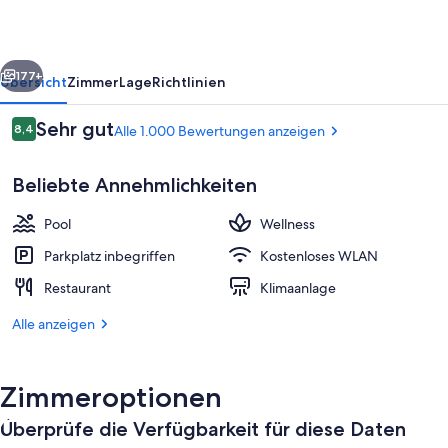
Dubai
rück
Weiter
177+
Übersicht
Zimmer
Lage
Richtlinien
Bewertungen
Sehr gut
8,4
Alle 1.000 Bewertungen anzeigen
8,4 von 10.
Beliebte Annehmlichkeiten
Pool
Wellness
Parkplatz inbegriffen
Kostenloses WLAN
Restaurant
Klimaanlage
Lounge
Alle anzeigen
Zimmeroptionen
Überprüfe die Verfügbarkeit für diese Daten