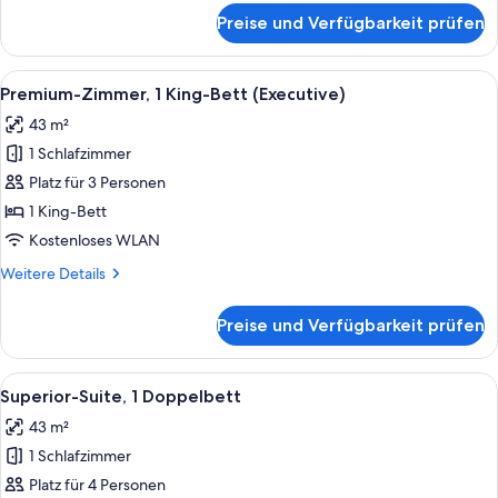
für
Preise und Verfügbarkeit prüfen
Executive-
Zimmer,
2 Einzelbetten
Alle
Ein Hotelzimmer mit einem großen Bett
9
Premium-Zimmer, 1 King-Bett (Executive)
Fotos
43 m²
für
1 Schlafzimmer
Premium-
Zimmer,
Platz für 3 Personen
1 King-
1 King-Bett
Bett
Kostenloses WLAN
(Executive)
Weitere
Weitere Details
anzeigen
Details
für
Preise und Verfügbarkeit prüfen
Premium-
Zimmer,
1 King-
Alle
Ein Hotelzimmer mit Bett, einem an d
8
Bett
Superior-Suite, 1 Doppelbett
Fotos
(Executive)
43 m²
für
1 Schlafzimmer
Superior-
Suite,
Platz für 4 Personen