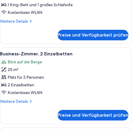
Bett
1 King-Bett und 1 großes Schlafsofa
und
Kostenloses WLAN
Schlafsofa
Weitere
Weitere Details
anzeigen
Details
für
Preise und Verfügbarkeit prüfen
Deluxe-
Zimmer,
1 King-
Alle
Ein Hotelzimmer mit zwei Betten, einem
7
Bett
Business-Zimmer, 2 Einzelbetten
Fotos
und
Blick auf die Berge
Schlafsofa
für
25 m²
Business-
Zimmer,
Platz für 2 Personen
2 Einzelbetten
2 Einzelbetten
anzeigen
Kostenloses WLAN
Weitere
Weitere Details
Details
für
Preise und Verfügbarkeit prüfen
Business-
Zimmer,
2 Einzelbetten
Alle
Ein Hotelzimmer mit zwei Betten, eine