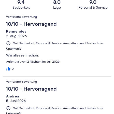
von
haben
9,4
8,0
9,0
-
Bewertung
Gästebewertungen
8
eine
Sauberkeit
Lage
Personal & Service
Hervorragend
von
haben
-
Bewertung
Bewertungen
6
eine
Gut
Verifizierte Bewertung
von
-
Bewertung
4
10/10 – Hervorragend
Okay
von
-
2
Rennendes
Schlecht
2. Aug. 2026
-
Ungenügend
Gut: Sauberkeit, Personal & Service, Ausstattung und Zustand der
Unterkunft
War alles sehr schön.
Aufenthalt von 2 Nächten im Juli 2026
0
Verifizierte Bewertung
10/10 – Hervorragend
Andrea
5. Juni 2026
Gut: Sauberkeit, Personal & Service, Ausstattung und Zustand der
Unterkunft