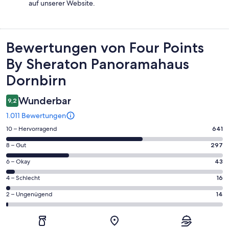
auf unserer Website.
Bewertungen
Bewertungen von Four Points
By Sheraton Panoramahaus
Dornbirn
Wunderbar
9,2
1.011 Bewertungen
641
10 – Hervorragend
641
von
297
8 – Gut
297
insgesamt
von
1011
43
6 – Okay
43
insgesamt
Gästebewertungen
von
1011
16
4 – Schlecht
16
haben
insgesamt
Gästebewertungen
von
eine
1011
14
2 – Ungenügend
14
haben
insgesamt
Bewertung
Gästebewertungen
von
eine
1011
von
haben
insgesamt
Bewertung
Gästebewertungen
10
eine
1011