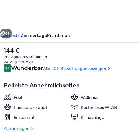
Sheraton
Panoramahaus
Dornbirn
rück
Weiter
63+
Übersicht
Zimmer
Lage
Richtlinien
Der
144 €
aktuelle
inkl. Steuern & Gebühren
Preis
23. Aug.–24. Aug.
beträgt
Bewertungen
Wunderbar
9,2
Alle 1.011 Bewertungen anzeigen
9,2 von 10.
144 €.
Beliebte Annehmlichkeiten
Pool
Wellness
Sauna
Haustiere erlaubt
Kostenloses WLAN
Restaurant
Klimaanlage
Alle anzeigen