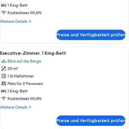
Bett
1 King-Bett
anzeigen
Kostenloses WLAN
Weitere
Weitere Details
Details
für
Preise und Verfügbarkeit prüfen
Business-
Zimmer,
1 King-
Alle
Ein modernes Hotelzimmer mit einem gr
6
Bett
Executive-Zimmer, 1 King-Bett
Fotos
Blick auf die Berge
für
30 m²
Executive-
Zimmer,
1 Schlafzimmer
1 King-
Platz für 2 Personen
Bett
1 King-Bett
anzeigen
Kostenloses WLAN
Weitere
Weitere Details
Details
für
Preise und Verfügbarkeit prüfen
Executive-
Zimmer,