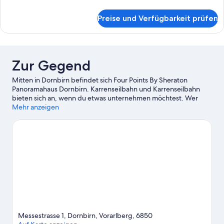
Details
für
Preise und Verfügbarkeit prüfen
Suite,
1
Schlafzimmer
Zur Gegend
Mitten in Dornbirn befindet sich Four Points By Sheraton
Panoramahaus Dornbirn. Karrenseilbahn und Karrenseilbahn
bieten sich an, wenn du etwas unternehmen möchtest. Wer
gerne shoppen geht, kommt hier auf seine Kosten: GWL
Mehr anzeigen
Einkaufszentrum Bregenz und Einkaufszentrum Interspar.
Ebenfalls einen Besuch wert sind diese beiden Highlights:
Inatura (Naturmuseum) und Museum Rhein-Schauen und
Rheinbähnle. Erobere die nahe gelegenen Pisten beim
Skilanglauf, beim Abfahrtslauf und beim Snowboarden oder
versuch dich an anderen Wintersportarten wie
Motorschlittenfahren.
Zum Reiseführer für Dornbirn
Messestrasse 1, Dornbirn, Vorarlberg, 6850