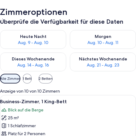
Zimmeroptionen
Überprüfe die Verfügbarkeit für diese Daten
Überprüfe die Verfügbarkeit für heute Nacht, Aug. 9 - Aug. 10
Überprüfe die Verfügbarkeit fü
Heute Nacht
Morgen
Aug. 9 - Aug. 10
Aug. 10 - Aug. 11
Überprüfe die Verfügbarkeit für dieses Wochenende, Aug. 14 -
Überprüfe die Verfügbarkeit f
Dieses Wochenende
Nächstes Wochenende
Aug. 14 - Aug. 16
Aug. 21 - Aug. 23
Verfügbare
Alle Zimmer
1 Bett
2 Betten
Filter
für
Anzeige von 10 von 10 Zimmern
Zimmer
Alle
Ein Hotelzimmer mit einem großen Bett
8
Business-Zimmer, 1 King-Bett
Fotos
Blick auf die Berge
für
25 m²
Business-
Zimmer,
1 Schlafzimmer
1 King-
Platz für 2 Personen