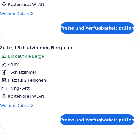
anzeigen
Kostenloses WLAN
Weitere
Weitere Details
Details
für
Preise und Verfügbarkeit prüfen
Junior-
Suite,
1
Alle
Ein modernes Wohnzimmer mit großem 
6
Schlafzimmer
Suite, 1 Schlafzimmer, Bergblick
Fotos
Blick auf die Berge
für
44 m²
Suite,
1
1 Schlafzimmer
Schlafzimmer,
Platz für 2 Personen
Bergblick
1 King-Bett
anzeigen
Kostenloses WLAN
Weitere
Weitere Details
Details
für
Preise und Verfügbarkeit prüfen
Suite,
1
Schlafzimmer,
Alle
Ein modernes Wohnzimmer mit einem gr