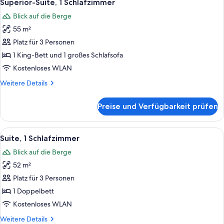
5
Bergblick
Superior-Suite, 1 Schlafzimmer
Fotos
Blick auf die Berge
für
55 m²
Superior-
Suite,
Platz für 3 Personen
1
1 King-Bett und 1 großes Schlafsofa
Schlafzimmer
Kostenloses WLAN
anzeigen
Weitere
Weitere Details
Details
für
Preise und Verfügbarkeit prüfen
Superior-
Suite,
1
Alle
Ein modernes Wohnzimmer mit Sofa, Ses
6
Schlafzimmer
Suite, 1 Schlafzimmer
Fotos
Blick auf die Berge
für
52 m²
Suite,
1
Platz für 3 Personen
Schlafzimmer
1 Doppelbett
anzeigen
Kostenloses WLAN
Weitere
Weitere Details