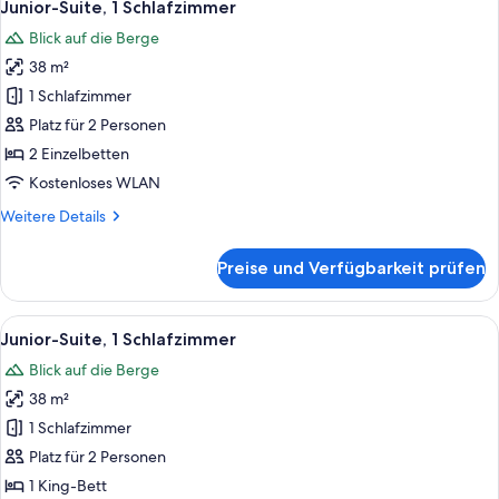
7
Junior-Suite, 1 Schlafzimmer
Fotos
Blick auf die Berge
für
38 m²
Junior-
Suite,
1 Schlafzimmer
1
Platz für 2 Personen
Schlafzimmer
2 Einzelbetten
anzeigen
Kostenloses WLAN
Weitere
Weitere Details
Details
für
Preise und Verfügbarkeit prüfen
Junior-
Suite,
1
Alle
Flachbildfernseher, Pay-TV
6
Schlafzimmer
Junior-Suite, 1 Schlafzimmer
Fotos
Blick auf die Berge
für
38 m²
Junior-
Suite,
1 Schlafzimmer
1
Platz für 2 Personen
Schlafzimmer
1 King-Bett