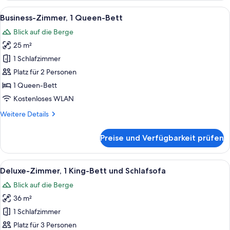
1 King-
Alle
Eine moderne Kaffeemaschine mit eleg
7
Bett
Business-Zimmer, 1 Queen-Bett
Fotos
Blick auf die Berge
für
25 m²
Business-
Zimmer,
1 Schlafzimmer
1
Platz für 2 Personen
Queen-
1 Queen-Bett
Bett
Kostenloses WLAN
anzeigen
Weitere
Weitere Details
Details
für
Preise und Verfügbarkeit prüfen
Business-
Zimmer,
1
Alle
Ein modernes Hotelzimmer mit einem g
6
Queen-
Deluxe-Zimmer, 1 King-Bett und Schlafsofa
Fotos
Bett
Blick auf die Berge
für
36 m²
Deluxe-
Zimmer,
1 Schlafzimmer
1 King-
Platz für 3 Personen