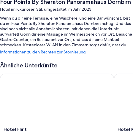
Four Points By Sheraton Panoramahaus Dornbirn
Hotel im luxuriösen Stil, umgestaltet im Jahr 2023
Wenn du dir eine Terrasse, eine Wäscherei und eine Bar wünschst, bist
du im Four Points By Sheraton Panoramahaus Dornbirn richtig. Und das
sind noch nicht alle Annehmlichkeiten, mit denen die Unterkunft
aufwartet! Gönn dir eine Massage im Wellnessbereich vor Ort. Besuche
Gastro Counter, ein Restaurant vor Ort, und lass dir eine Mahlzeit
schmecken. Kostenloses WLAN in den Zimmern sorgt dafür, dass du
auch auf Reisen mit Daheimgebliebenen in Kontakt bleiben kannst.
Informationen zu den Rechten zur Stornierung
Außerdem können sich Gäste auf einen Fitnessbereich und ein rund um
die Uhr geöffnetes Businesscenter freuen.
Ähnliche Unterkünfte
Außerdem zählen zu den Extras unter anderem:
Hotel Flint
Hotel K
1 Innenpool und 1 Außenpool
Ein Limousinenservice, ein Frühstücksbuffet (gegen Aufpreis) und
Parken ohne Service (kostenpflichtig)
Eine Ladestation für Elektroautos, kostenlose Zeitungen und
Gepäckaufbewahrung
Ein Bankettsaal, eine rund um die Uhr besetzte Rezeption und 3
Tagungsräume
Bewertungen zufolge wissen Gäste vor allem das hilfsbereite
Hotel
Hotel
Hotel Flint
Hotel
Personal der Unterkunft zu schätzen.