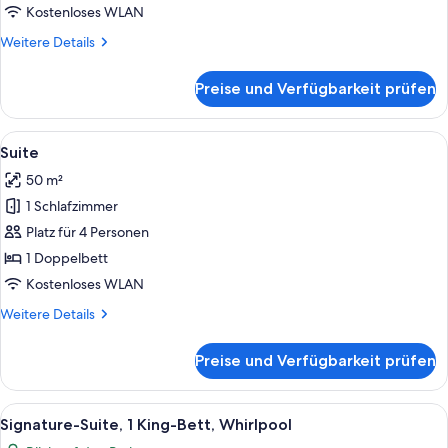
Kostenloses WLAN
Weitere
Weitere Details
Details
für
Preise und Verfügbarkeit prüfen
Junior-
Suite
Alle
Ein Zimmer mit einem Bett, einem gel
19
Suite
Fotos
50 m²
für
1 Schlafzimmer
Suite
anzeigen
Platz für 4 Personen
1 Doppelbett
Kostenloses WLAN
Weitere
Weitere Details
Details
für
Preise und Verfügbarkeit prüfen
Suite
Alle
Ein Zimmer mit einem Bett, einem grü
4
Signature-Suite, 1 King-Bett, Whirlpool
Fotos