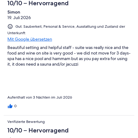
4
10/10 – Hervorragend
Okay
von
-
2
Simon
Schlecht
19. Juli 2026
-
Ungenügend
Gut: Sauberkeit, Personal & Service, Ausstattung und Zustand der
Unterkunft
Mit Google übersetzen
Beautiful setting and helpful staff - suite was really nice and the
food and wine on site is very good - we did not move for 3 days-
spa has a nice pool and hammam but as you pay extra for using
it, it does need a sauna and/or jacuzzi
Aufenthalt von 3 Nächten im Juli 2026
0
Verifizierte Bewertung
10/10 – Hervorragend