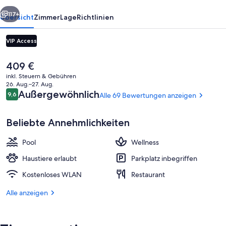
rück
Weiter
117+
Übersicht
Zimmer
Lage
Richtlinien
VIP Access
Der
409 €
aktuelle
inkl. Steuern & Gebühren
Preis
26. Aug.–27. Aug.
beträgt
Bewertungen
Außergewöhnlich
9,6
Alle 69 Bewertungen anzeigen
9,6 von 10.
409 €.
Beliebte Annehmlichkeiten
Dampfbad, Körperbehandlungen, Gan
Pool
Wellness
Haustiere erlaubt
Parkplatz inbegriffen
Kostenloses WLAN
Restaurant
Alle anzeigen