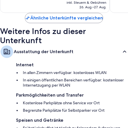
Preis
Chambord
Bewert
383
inkl. Steuern & Gebühren
beträgt
26. Aug.–27. Aug.
Bewertungen
346 €
Ähnliche Unterkünfte vergleichen
Weitere Infos zu dieser
Unterkunft
Ausstattung der Unterkunft
Internet
In allen Zimmern verfügbar: kostenloses WLAN
In einigen öffentlichen Bereichen verfügbar: kostenloser
Internetzugang per WLAN
Parkmöglichkeiten und Transfer
Kostenlose Parkplätze ohne Service vor Ort
Begrenzte Parkplätze für Selbstparker vor Ort
Speisen und Getränke