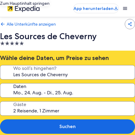
Zum Hauptinhalt springen
App herunterladen
Alle Unterkünfte anzeigen
Les Sources de Cheverny
5.0-
Sterne-
Unterkunft
Wähle deine Daten, um Preise zu sehen
Wo soll’s hingehen?
Daten
Gäste
Suchen