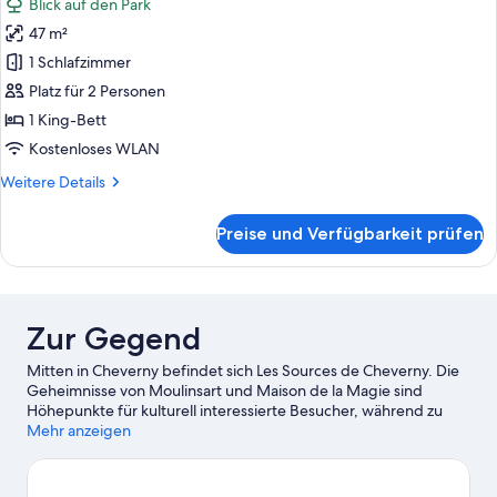
Blick auf den Park
für
47 m²
Signature-
Suite,
1 Schlafzimmer
1 King-
Platz für 2 Personen
Bett,
1 King-Bett
Whirlpool
Kostenloses WLAN
anzeigen
Weitere
Weitere Details
Details
für
Preise und Verfügbarkeit prüfen
Signature-
Suite,
1 King-
Bett,
Whirlpool
Zur Gegend
Mitten in Cheverny befindet sich Les Sources de Cheverny. Die
Geheimnisse von Moulinsart und Maison de la Magie sind
Höhepunkte für kulturell interessierte Besucher, während zu
den bekanntesten Sehenswürdigkeiten der Region Folgendes
Mehr anzeigen
zählt: Schloss Cheverny und Schloss Fougeres. Lass dir diese
Attraktion nicht entgehen: Zoo Parc Beauval (Tierpark). Auf den
Wander-/Radwegen und beim Reiten sind dir Outdoor-