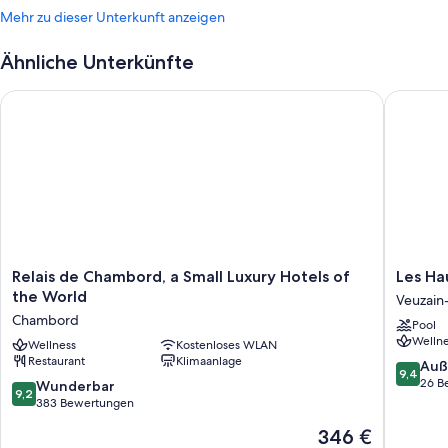
Mehr zu dieser Unterkunft anzeigen
Ähnliche Unterkünfte
Relais de Chambord, a Small Luxury Hotels of the World
Les Haut
Relais
Les
Relais de Chambord, a Small Luxury Hotels of
Les Ha
de
Hauts
the World
Veuzain-
Chambord,
de
Chambord
Pool
a
Loire
Wellne
Small
Wellness
Kostenloses WLAN
Veuzain
Restaurant
Klimaanlage
Luxury
sur-
9.4
Auß
9,4
Hotels
Loire
von
26 B
9.2
Wunderbar
9,2
of
10,
von
383 Bewertungen
the
Außerge
10,
Der
346 €
World
26
Wunderbar,