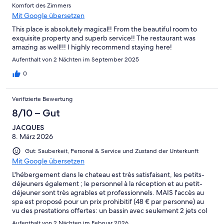
Komfort des Zimmers
Mit Google übersetzen
This place is absolutely magical!! From the beautiful room to
exquisite property and superb service!! The restaurant was
amazing as well!!! I highly recommend staying here!
Aufenthalt von 2 Nächten im September 2025
0
Verifizierte Bewertung
8/10 – Gut
JACQUES
8. März 2026
Gut: Sauberkeit, Personal & Service und Zustand der Unterkunft
Mit Google übersetzen
L'hébergement dans le chateau est très satisfaisant, les petits-
déjeuners également ; le personnel à la réception et au petit-
déjeuner sont très agrables et professionnels. MAIS l'accès au
spa est proposé pour un prix prohibitif (48 € par personne) au
vu des prestations offertes: un bassin avec seulement 2 jets col
de cygne et un hammam exigu ; un personnel qu'il faut
Aufenthalt von 2 Nächten im Februar 2026