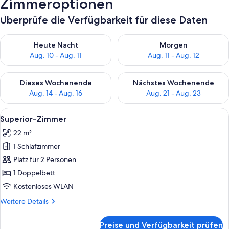
Zimmeroptionen
Überprüfe die Verfügbarkeit für diese Daten
Überprüfe die Verfügbarkeit für heute Nacht, Aug. 10 - Aug. 11
Überprüfe die Verfügbarkeit fü
Heute Nacht
Morgen
Aug. 10 - Aug. 11
Aug. 11 - Aug. 12
Überprüfe die Verfügbarkeit für dieses Wochenende, Aug. 14 -
Überprüfe die Verfügbarkeit f
Dieses Wochenende
Nächstes Wochenende
Aug. 14 - Aug. 16
Aug. 21 - Aug. 23
Alle
Ein ordentlich bezogenes Bett mit w
11
Superior-Zimmer
Fotos
22 m²
für
1 Schlafzimmer
Superior-
Zimmer
Platz für 2 Personen
anzeigen
1 Doppelbett
Kostenloses WLAN
Weitere
Weitere Details
Details
für
Preise und Verfügbarkeit prüfen
Superior-