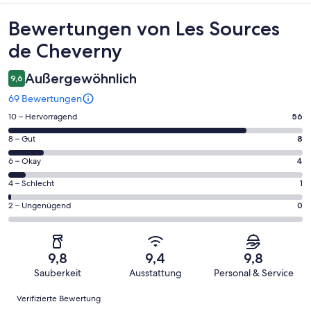
Bewertungen
Bewertungen von Les Sources
de Cheverny
Außergewöhnlich
9,6
69 Bewertungen
56
10 – Hervorragend
56
von
8
8 – Gut
8
insgesamt
von
69
4
6 – Okay
4
insgesamt
Gästebewertungen
von
69
1
4 – Schlecht
1
haben
insgesamt
Gästebewertungen
von
eine
69
0
2 – Ungenügend
0
haben
insgesamt
Bewertung
Gästebewertungen
von
eine
69
von
haben
insgesamt
Bewertung
Gästebewertungen
10
eine
69
von
haben
9,8
9,4
9,8
-
Bewertung
Gästebewertungen
8
eine
Sauberkeit
Ausstattung
Personal & Service
Hervorragend
von
haben
-
Bewertung
Bewertungen
6
eine
Gut
Verifizierte Bewertung
von
-
Bewertung