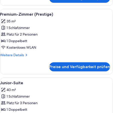
Zimmer
Alle
Ein Hotelzimmer mit einem großen Bet
15
Premium-Zimmer (Prestige)
Fotos
35 m²
für
1 Schlafzimmer
Premium-
Zimmer
Platz für 2 Personen
(Prestige)
1 Doppelbett
anzeigen
Kostenloses WLAN
Weitere
Weitere Details
Details
für
Preise und Verfügbarkeit prüfen
Premium-
Zimmer
(Prestige)
Alle
Ein Schlafzimmer mit Holz-Kopfteil, 
16
Junior-Suite
Fotos
40 m²
für
1 Schlafzimmer
Junior-
Suite
Platz für 3 Personen
anzeigen
1 Doppelbett