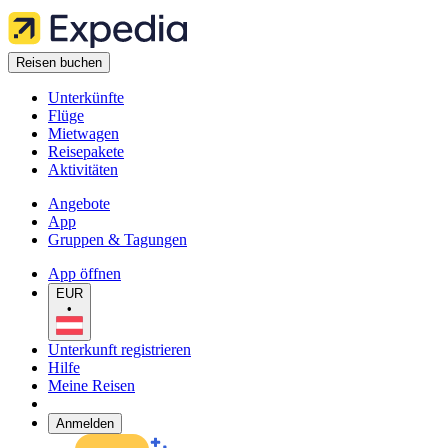
Reisen buchen
Unterkünfte
Flüge
Mietwagen
Reisepakete
Aktivitäten
Angebote
App
Gruppen & Tagungen
App öffnen
EUR
•
Unterkunft registrieren
Hilfe
Meine Reisen
Anmelden