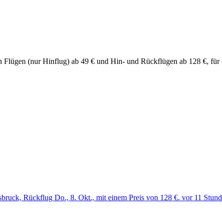
chen Flügen (nur Hinflug) ab 49 € und Hin- und Rückflügen ab 128 €, f
bruck, Rückflug Do., 8. Okt., mit einem Preis von 128 €. vor 11 Stun