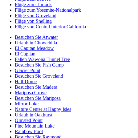
Flüge zum Turlock
Flüge zum Yosemite-Nationalpark
Flüge von Groveland
Flüge von Snelling
Flüge von Central Interior California
Besuchen Sie Atwater
Urlaub in Chowchilla
El Capitan Meadow
El Capitan
Fallen Wawona Tunnel Tree
Besuchen Sie Fish Camp
Glacier Point
Besuchen Sie Groveland
Half Dome
Besuchen Sie Madera
Mariposa Grove
Besuchen Sie Mariposa
Mirror Lake
Nature Center at Happy Isles
Urlaub in Oakhurst
Olmsted Point
Pine Mountain Lake
Rainbow Pool
Besuchen Sie Raymond