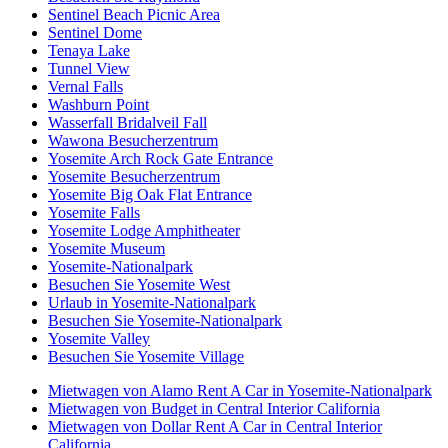
Sentinel Beach Picnic Area
Sentinel Dome
Tenaya Lake
Tunnel View
Vernal Falls
Washburn Point
Wasserfall Bridalveil Fall
Wawona Besucherzentrum
Yosemite Arch Rock Gate Entrance
Yosemite Besucherzentrum
Yosemite Big Oak Flat Entrance
Yosemite Falls
Yosemite Lodge Amphitheater
Yosemite Museum
Yosemite-Nationalpark
Besuchen Sie Yosemite West
Urlaub in Yosemite-Nationalpark
Besuchen Sie Yosemite-Nationalpark
Yosemite Valley
Besuchen Sie Yosemite Village
Mietwagen von Alamo Rent A Car in Yosemite-Nationalpark
Mietwagen von Budget in Central Interior California
Mietwagen von Dollar Rent A Car in Central Interior
California