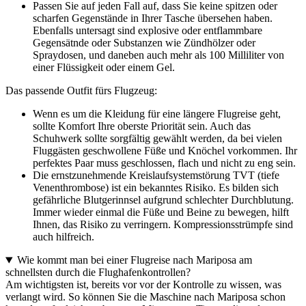
Passen Sie auf jeden Fall auf, dass Sie keine spitzen oder
scharfen Gegenstände in Ihrer Tasche übersehen haben.
Ebenfalls untersagt sind explosive oder entflammbare
Gegensätnde oder Substanzen wie Zündhölzer oder
Spraydosen, und daneben auch mehr als 100 Milliliter von
einer Flüssigkeit oder einem Gel.
Das passende Outfit fürs Flugzeug:
Wenn es um die Kleidung für eine längere Flugreise geht,
sollte Komfort Ihre oberste Priorität sein. Auch das
Schuhwerk sollte sorgfältig gewählt werden, da bei vielen
Fluggästen geschwollene Füße und Knöchel vorkommen. Ihr
perfektes Paar muss geschlossen, flach und nicht zu eng sein.
Die ernstzunehmende Kreislaufsystemstörung TVT (tiefe
Venenthrombose) ist ein bekanntes Risiko. Es bilden sich
gefährliche Blutgerinnsel aufgrund schlechter Durchblutung.
Immer wieder einmal die Füße und Beine zu bewegen, hilft
Ihnen, das Risiko zu verringern. Kompressionsstrümpfe sind
auch hilfreich.
Wie kommt man bei einer Flugreise nach Mariposa am
schnellsten durch die Flughafenkontrollen?
Am wichtigsten ist, bereits vor vor der Kontrolle zu wissen, was
verlangt wird. So können Sie die Maschine nach Mariposa schon