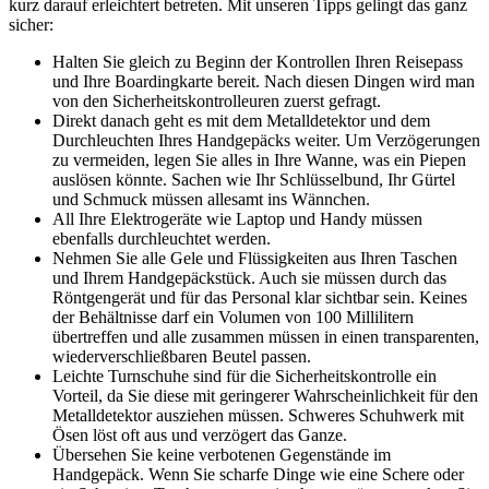
kurz darauf erleichtert betreten. Mit unseren Tipps gelingt das ganz
sicher:
Halten Sie gleich zu Beginn der Kontrollen Ihren Reisepass
und Ihre Boardingkarte bereit. Nach diesen Dingen wird man
von den Sicherheitskontrolleuren zuerst gefragt.
Direkt danach geht es mit dem Metalldetektor und dem
Durchleuchten Ihres Handgepäcks weiter. Um Verzögerungen
zu vermeiden, legen Sie alles in Ihre Wanne, was ein Piepen
auslösen könnte. Sachen wie Ihr Schlüsselbund, Ihr Gürtel
und Schmuck müssen allesamt ins Wännchen.
All Ihre Elektrogeräte wie Laptop und Handy müssen
ebenfalls durchleuchtet werden.
Nehmen Sie alle Gele und Flüssigkeiten aus Ihren Taschen
und Ihrem Handgepäckstück. Auch sie müssen durch das
Röntgengerät und für das Personal klar sichtbar sein. Keines
der Behältnisse darf ein Volumen von 100 Millilitern
übertreffen und alle zusammen müssen in einen transparenten,
wiederverschließbaren Beutel passen.
Leichte Turnschuhe sind für die Sicherheitskontrolle ein
Vorteil, da Sie diese mit geringerer Wahrscheinlichkeit für den
Metalldetektor ausziehen müssen. Schweres Schuhwerk mit
Ösen löst oft aus und verzögert das Ganze.
Übersehen Sie keine verbotenen Gegenstände im
Handgepäck. Wenn Sie scharfe Dinge wie eine Schere oder