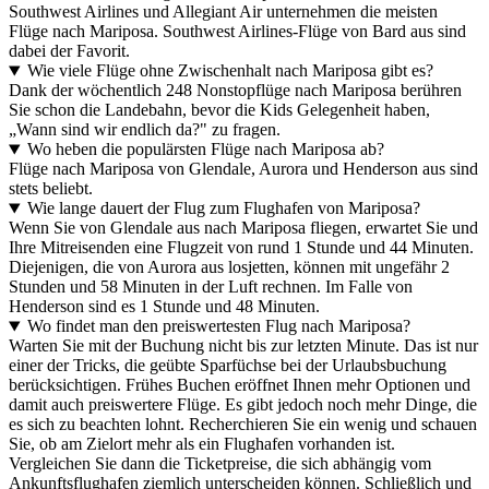
Southwest Airlines und Allegiant Air unternehmen die meisten
Flüge nach Mariposa. Southwest Airlines-Flüge von Bard aus sind
dabei der Favorit.
Wie viele Flüge ohne Zwischenhalt nach Mariposa gibt es?
Dank der wöchentlich 248 Nonstopflüge nach Mariposa berühren
Sie schon die Landebahn, bevor die Kids Gelegenheit haben,
„Wann sind wir endlich da?" zu fragen.
Wo heben die populärsten Flüge nach Mariposa ab?
Flüge nach Mariposa von Glendale, Aurora und Henderson aus sind
stets beliebt.
Wie lange dauert der Flug zum Flughafen von Mariposa?
Wenn Sie von Glendale aus nach Mariposa fliegen, erwartet Sie und
Ihre Mitreisenden eine Flugzeit von rund 1 Stunde und 44 Minuten.
Diejenigen, die von Aurora aus losjetten, können mit ungefähr 2
Stunden und 58 Minuten in der Luft rechnen. Im Falle von
Henderson sind es 1 Stunde und 48 Minuten.
Wo findet man den preiswertesten Flug nach Mariposa?
Warten Sie mit der Buchung nicht bis zur letzten Minute. Das ist nur
einer der Tricks, die geübte Sparfüchse bei der Urlaubsbuchung
berücksichtigen. Frühes Buchen eröffnet Ihnen mehr Optionen und
damit auch preiswertere Flüge. Es gibt jedoch noch mehr Dinge, die
es sich zu beachten lohnt. Recherchieren Sie ein wenig und schauen
Sie, ob am Zielort mehr als ein Flughafen vorhanden ist.
Vergleichen Sie dann die Ticketpreise, die sich abhängig vom
Ankunftsflughafen ziemlich unterscheiden können. Schließlich und