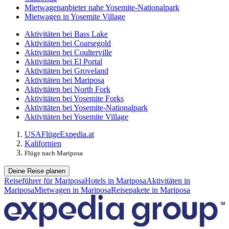
Mietwagenanbieter nahe Yosemite-Nationalpark
Mietwagen in Yosemite Village
Aktivitäten bei Bass Lake
Aktivitäten bei Coarsegold
Aktivitäten bei Coulterville
Aktivitäten bei El Portal
Aktivitäten bei Groveland
Aktivitäten bei Mariposa
Aktivitäten bei North Fork
Aktivitäten bei Yosemite Forks
Aktivitäten bei Yosemite-Nationalpark
Aktivitäten bei Yosemite Village
USA
Flüge
Expedia.at
Kalifornien
Flüge nach Mariposa
Deine Reise planen
Reiseführer für Mariposa
Hotels in Mariposa
Aktivitäten in
Mariposa
Mietwagen in Mariposa
Reisepakete in Mariposa