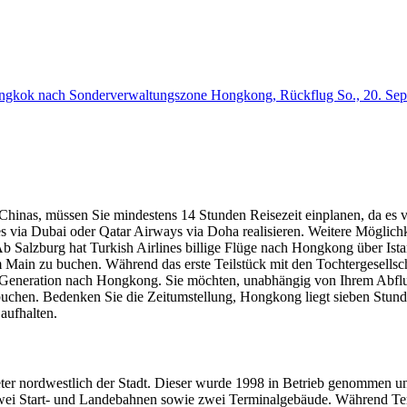
angkok nach Sonderverwaltungszone Hongkong, Rückflug So., 20. Sept.
inas, müssen Sie mindestens 14 Stunden Reisezeit einplanen, da es 
 via Dubai oder Qatar Airways via Doha realisieren. Weitere Möglichk
Salzburg hat Turkish Airlines billige Flüge nach Hongkong über Ist
ain zu buchen. Während das erste Teilstück mit den Tochtergesellschaf
 Generation nach Hongkong. Sie möchten, unabhängig von Ihrem Abflugo
hen. Bedenken Sie die Zeitumstellung, Hongkong liegt sieben Stunden
aufhalten.
ter nordwestlich der Stadt. Dieser wurde 1998 in Betrieb genommen und
 zwei Start- und Landebahnen sowie zwei Terminalgebäude. Während Term