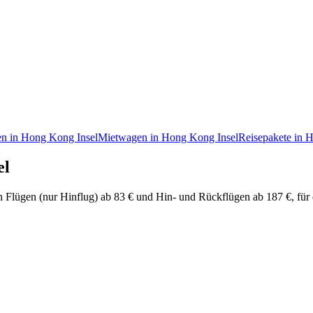
en in Hong Kong Insel
Mietwagen in Hong Kong Insel
Reisepakete in 
el
chen Flügen (nur Hinflug) ab 83 € und Hin- und Rückflügen ab 187 €, f