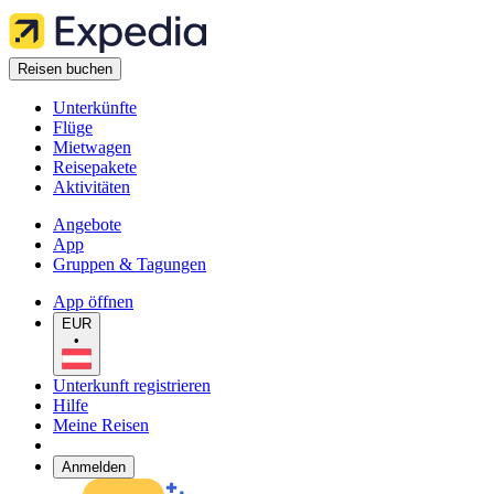
Reisen buchen
Unterkünfte
Flüge
Mietwagen
Reisepakete
Aktivitäten
Angebote
App
Gruppen & Tagungen
App öffnen
EUR
•
Unterkunft registrieren
Hilfe
Meine Reisen
Anmelden