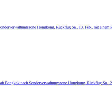
Sonderverwaltungszone Hongkong, Rückflug Sa., 13. Feb., mit einem P
t. ab Bangkok nach Sonderverwaltungszone Hongkong, Rückflug So., 20