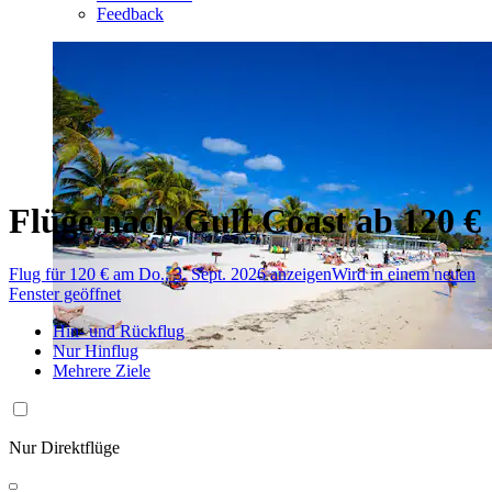
Feedback
Flüge nach Gulf Coast ab 120 €
Flug für 120 € am Do., 3. Sept. 2026 anzeigen
Wird in einem neuen
Fenster geöffnet
Hin- und Rückflug
Nur Hinflug
Mehrere Ziele
Nur Direktflüge