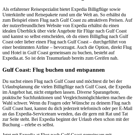
Als erfahrener Reisespezialist bietet Expedia Billigflüge sowie
Unterkünfte und Reisepakete rund um die Welt an. So erhältst du
zum Beispiel einen Flug nach Gulf Coast zu attraktiven Preisen. Auf
der nutzerfreundlichen Website von Expedia erhältst du einen
idealen Überblick über viele Angebote für Flüge nach Gulf Coast
und kannst so selbst entscheiden, ob du einen Billigflug nach Gulf
Coast oder lieber einen Flug nach Gulf Coast – durchgeführt von
einer bestimmten Airline – bevorzugst. Auch die Option, direkt Flug
und Hotel in Gulf Coast gemeinsam zu buchen, besteht auf
Expedia.at. So ist dein Traumurlaub bereits zum Greifen nah.
Gulf Coast: Flug buchen und entspannen
Du suchst einen Flug nach Gulf Coast und möchtest dir bei der
Urlaubsplanung die vielen Billigflüge nach Gulf Coast, die Expedia
im Angebot hat, nicht entgehen lassen. Diverse Sparangebote,
praktische Suchfunktionen und Vergleichsmöglichkeiten machen die
Wahl schwer. Wenn du Fragen oder Wünsche zu deinem Flug nach
Gulf Coast hast, kannst du dich jederzeit telefonisch oder per E-Mail
an das Expedia-Serviceteam wenden, das dir gern mit Rat und Tat
zur Seite steht. Bei Expedia beginnt der Urlaub eben schon mit der
Buchung – erlebe es selbst.
Jetzt mit Expedia.at Flug nach Gulf Coast gemeinsam mit