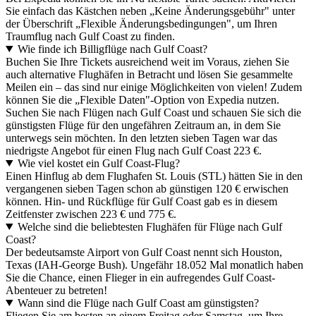
Sie einfach das Kästchen neben „Keine Änderungsgebühr" unter
der Überschrift „Flexible Änderungsbedingungen", um Ihren
Traumflug nach Gulf Coast zu finden.
Wie finde ich Billigflüge nach Gulf Coast?
Buchen Sie Ihre Tickets ausreichend weit im Voraus, ziehen Sie
auch alternative Flughäfen in Betracht und lösen Sie gesammelte
Meilen ein – das sind nur einige Möglichkeiten von vielen! Zudem
können Sie die „Flexible Daten"-Option von Expedia nutzen.
Suchen Sie nach Flügen nach Gulf Coast und schauen Sie sich die
günstigsten Flüge für den ungefähren Zeitraum an, in dem Sie
unterwegs sein möchten. In den letzten sieben Tagen war das
niedrigste Angebot für einen Flug nach Gulf Coast 223 €.
Wie viel kostet ein Gulf Coast-Flug?
Einen Hinflug ab dem Flughafen St. Louis (STL) hätten Sie in den
vergangenen sieben Tagen schon ab günstigen 120 € erwischen
können. Hin- und Rückflüge für Gulf Coast gab es in diesem
Zeitfenster zwischen 223 € und 775 €.
Welche sind die beliebtesten Flughäfen für Flüge nach Gulf
Coast?
Der bedeutsamste Airport von Gulf Coast nennt sich Houston,
Texas (IAH-George Bush). Ungefähr 18.052 Mal monatlich haben
Sie die Chance, einen Flieger in ein aufregendes Gulf Coast-
Abenteuer zu betreten!
Wann sind die Flüge nach Gulf Coast am günstigsten?
Fliegen Sie am besten an einem Freitag oder Samstag, um Ihre