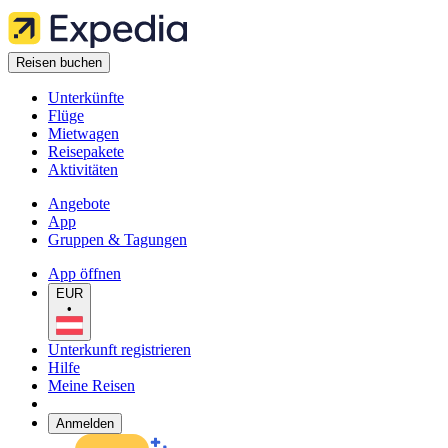
Reisen buchen
Unterkünfte
Flüge
Mietwagen
Reisepakete
Aktivitäten
Angebote
App
Gruppen & Tagungen
App öffnen
EUR
•
Unterkunft registrieren
Hilfe
Meine Reisen
Anmelden