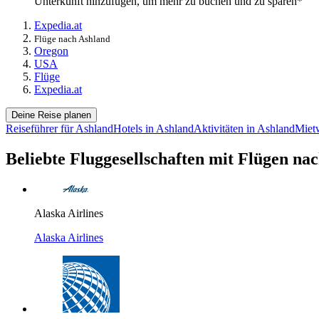
Unterkunft hinzufügen, um mehr zu buchen und zu sparen*
Expedia.at
Flüge nach Ashland
Oregon
USA
Flüge
Expedia.at
Deine Reise planen
Reiseführer für Ashland
Hotels in Ashland
Aktivitäten in Ashland
Miet
Beliebte Fluggesellschaften mit Flügen na
Alaska Airlines
Alaska Airlines