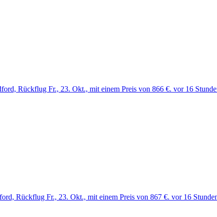
ord, Rückflug Fr., 23. Okt., mit einem Preis von 866 €. vor 16 Stund
ord, Rückflug Fr., 23. Okt., mit einem Preis von 867 €. vor 16 Stunde