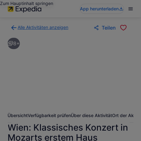
Zum Hauptinhalt springen
App herunterladen
Alle Aktivitäten anzeigen
Teilen
Zurück
zur
8+
Ergebnisseite
für
Aktivitäten.
Übersicht
Verfügbarkeit prüfen
Über diese Aktivität
Ort der Aktivi
Wien: Klassisches Konzert in
Mozarts erstem Haus