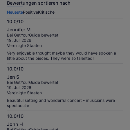
Bewertungen sortieren nach
dieser
Aktivität.
Neueste
Positive
Kritische
Weitere
Informationen
10.0/10
zu
10.0
unseren
Jennifer M
von
geprüften
Bei GetYourGuide bewertet
10
Bewertungen.
19. Juli 2026
Vereinigte Staaten
Very enjoyable thought maybe they would have spoken a
little about the pieces. They were so talented!
10.0/10
10.0
Jen S
von
Bei GetYourGuide bewertet
10
19. Juli 2026
Vereinigte Staaten
Beautiful setting and wonderful concert - musicians were
spectacular
10.0/10
10.0
John H
von
Bei GetYourGuide bewertet