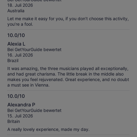
10
18. Juli 2026
Australia
Let me make it easy for you, if you don’t choose this activity,
you’re a fool.
10.0/10
10.0
Alexia L
von
Bei GetYourGuide bewertet
10
16. Juli 2026
Brazil
It was amazing, the three musicians played all exceptionally,
and had great charisma. The little break in the middle also
makes you feel rejuvenated. Great experience, and no doubt
a must see in Vienna.
10.0/10
10.0
Alexandra P
von
Bei GetYourGuide bewertet
10
15. Juli 2026
Britain
A really lovely experience, made my day.