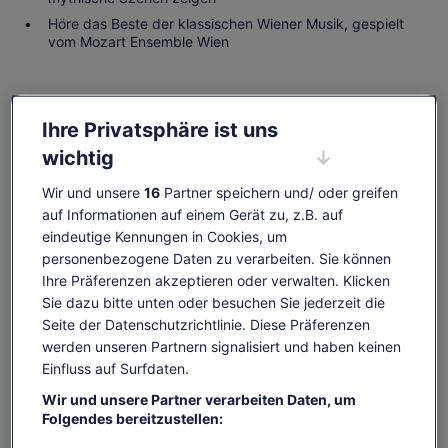
Höre das Beste der klassischen Wiener Musik, gespielt
vom Mozart Ensemble Wien
Verfügbarkeit prüfen
Ihre Privatsphäre ist uns
wichtig
Daten ändern
Daten
ändern
Wir und unsere
16
Partner speichern und/ oder greifen
Fr., 7. Aug.
Sa., 8. Aug.
So., 9. Aug.
Mo., 10. Aug.
Di., 1
auf Informationen auf einem Gerät zu, z.B. auf
59 €
59 €
59 €
-
5
eindeutige Kennungen in Cookies, um
personenbezogene Daten zu verarbeiten. Sie können
Einige Inhalte dieser Seite wurden möglicherweise
Ihre Präferenzen akzeptieren oder verwalten. Klicken
maschinell übersetzt
Der
59 €
Sie dazu bitte unten oder besuchen Sie jederzeit die
Originaltext anzeigen (Englisch)
Tickets anzeigen
Preis
Seite der Datenschutzrichtlinie. Diese Präferenzen
inkl. Steuern & Gebühren
Wird
Feedback zu dieser Übersetzung geben
beträgt
pro Erw.
in
werden unseren Partnern signalisiert und haben keinen
59 €
einem
Einfluss auf Surfdaten.
pro
neuen
Das ist im Preis enthalten
Erw.
Wir und unsere Partner verarbeiten Daten, um
Tab
geöffnet
Folgendes bereitzustellen:
Ticket für das Konzert
Verwendung genauer Standortdaten. Endgeräteeigenschaften zur