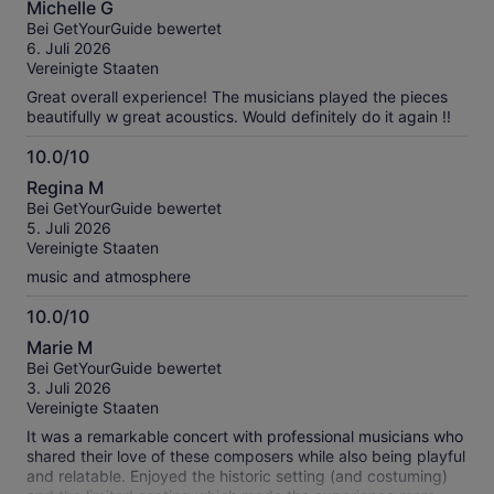
Michelle G
von
Bei GetYourGuide bewertet
10
6. Juli 2026
Vereinigte Staaten
Great overall experience! The musicians played the pieces
beautifully w great acoustics. Would definitely do it again !!
10.0/10
10.0
Regina M
von
Bei GetYourGuide bewertet
10
5. Juli 2026
Vereinigte Staaten
music and atmosphere
10.0/10
10.0
Marie M
von
Bei GetYourGuide bewertet
10
3. Juli 2026
Vereinigte Staaten
It was a remarkable concert with professional musicians who
shared their love of these composers while also being playful
and relatable. Enjoyed the historic setting (and costuming)