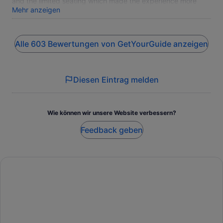
and the limited seating which made the experience more
memorable.
Mehr anzeigen
Alle 603 Bewertungen von GetYourGuide anzeigen
Diesen Eintrag melden
Wie können wir unsere Website verbessern?
Feedback geben