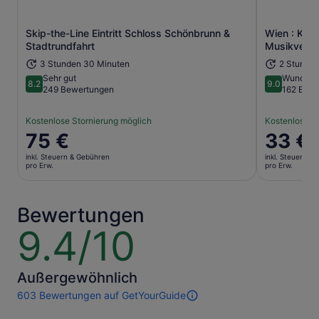
Skip-the-Line Eintritt Schloss Schönbrunn &
Wien : Kla
Wird in einem neuen Tab geöffne
Stadtrundfahrt
Musikverei
3 Stunden 30 Minuten
2 Stunde
Sehr gut
Wunderb
8.2
9.0
8.2 von 10
9.0 von 10
249 Bewertungen
162 Bew
Kostenlose Stornierung möglich
Kostenlose S
Der
75 €
Der
33 €
Preis
Preis
inkl. Steuern & Gebühren
inkl. Steuern &
beträgt
beträgt
pro Erw.
pro Erw.
75 €
33 €
pro
pro
Erw.
Erw.
Bewertungen
9.4/10
9.4
von
10
Außergewöhnlich
603 Bewertungen auf GetYourGuide
603
Bewertungen