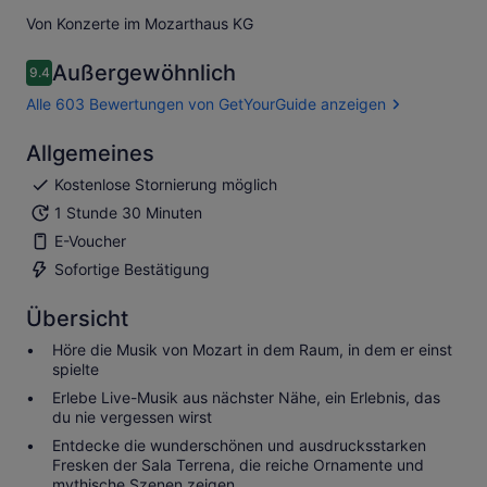
Von Konzerte im Mozarthaus KG
Außergewöhnlich
9.4
9.4 von 10
Alle 603 Bewertungen von GetYourGuide anzeigen
Allgemeines
Kostenlose Stornierung möglich
1 Stunde 30 Minuten
E-Voucher
Sofortige Bestätigung
Übersicht
Höre die Musik von Mozart in dem Raum, in dem er einst
spielte
Erlebe Live-Musik aus nächster Nähe, ein Erlebnis, das
du nie vergessen wirst
Entdecke die wunderschönen und ausdrucksstarken
Fresken der Sala Terrena, die reiche Ornamente und
mythische Szenen zeigen