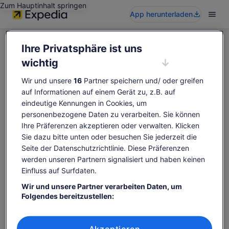
Zum Hauptinhalt springen
App herunterladen
Ihre Privatsphäre ist uns
wichtig
Wir und unsere
16
Partner speichern und/ oder greifen
Diese Aktivität ist leider nicht verfügbar
auf Informationen auf einem Gerät zu, z.B. auf
Bitte suche erneut nach Aktivitäten.
eindeutige Kennungen in Cookies, um
personenbezogene Daten zu verarbeiten. Sie können
Ihre Präferenzen akzeptieren oder verwalten. Klicken
Erneut suchen
Sie dazu bitte unten oder besuchen Sie jederzeit die
Seite der Datenschutzrichtlinie. Diese Präferenzen
werden unseren Partnern signalisiert und haben keinen
Einfluss auf Surfdaten.
Wir und unsere Partner verarbeiten Daten, um
Folgendes bereitzustellen:
Verwendung genauer Standortdaten. Endgeräteeigenschaften zur
Identifikation aktiv abfragen. Speichern von oder Zugriff auf
Informationen auf einem Endgerät. Personalisierte Werbung und