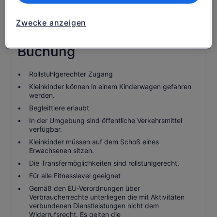
Gebühr an Sie versendet werden (Versandkosten
variieren je nach Land).
Zwecke anzeigen
Wissenswertes vor der
Buchung
Rollstuhlgerechter Zugang
Kleinkinder können in einem Kinderwagen gefahren
werden.
Begleittiere erlaubt
In der Umgebung sind öffentliche Verkehrsmittel
verfügbar.
Kleinkinder müssen auf dem Schoß eines
Erwachsenen sitzen.
Die Transfermöglichkeiten sind rollstuhlgerecht.
Für alle Fitnesslevel geeignet
Gemäß den EU-Verordnungen über
Verbraucherrechte unterliegen die mit Aktivitäten
verbundenen Dienstleistungen nicht dem
Widerrufsrecht. Es gelten die