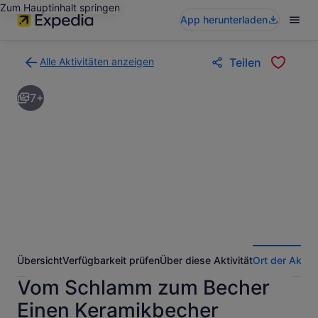
Zum Hauptinhalt springen
App herunterladen
Alle Aktivitäten anzeigen
Teilen
Zurück
zur
7+
Ergebnisseite
für
Aktivitäten.
Übersicht
Verfügbarkeit prüfen
Über diese Aktivität
Ort der Aktivi
Vom Schlamm zum Becher
Einen Keramikbecher