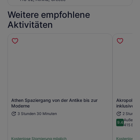
Weitere empfohlene
Aktivitäten
Athen Spaziergang von der Antike bis zur
Akropolis u
Wird in einem neuen Tab geöffne
Moderne
inklusive Sk
3 Stunden 30 Minuten
2 Stunden
Außerge
9.4
9.4 von 10
415 Bew
Kostenlose Stornierung möglich
Kostenlose S