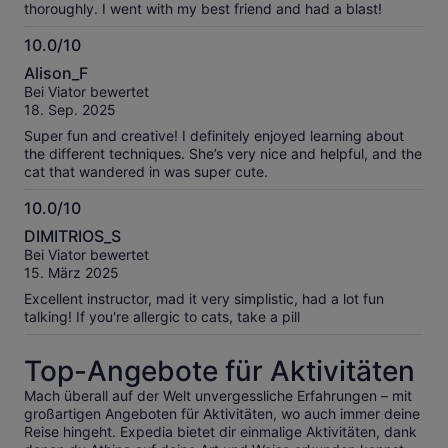
thoroughly. I went with my best friend and had a blast!
10.0/10
10.0
Alison_F
von
Bei Viator bewertet
10
18. Sep. 2025
Super fun and creative! I definitely enjoyed learning about
the different techniques. She’s very nice and helpful, and the
cat that wandered in was super cute.
10.0/10
10.0
DIMITRIOS_S
von
Bei Viator bewertet
10
15. März 2025
Excellent instructor, mad it very simplistic, had a lot fun
talking! If you're allergic to cats, take a pill
Top-Angebote für Aktivitäten
Mach überall auf der Welt unvergessliche Erfahrungen – mit
großartigen Angeboten für Aktivitäten, wo auch immer deine
Reise hingeht. Expedia bietet dir einmalige Aktivitäten, dank