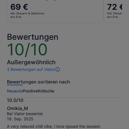
Der
69 €
Der
72 €
Preis
Preis
inkl. Steuern & Gebühren
inkl. Steuern &
beträgt
beträgt
pro Erw.
pro Erw.
69 €
72 €
pro
pro
Erw.
Erw.
Bewertungen
10/10
10
von
10
Außergewöhnlich
3 Bewertungen auf Viator
3
Bewertungen
Bewertungen sortieren nach
dieser
Aktivität.
Neueste
Positive
Kritische
Weitere
Informationen
10.0/10
zu
10.0
unseren
Omikia_M
von
geprüften
Bei Viator bewertet
10
Bewertungen.
19. Sep. 2025
A very relaxed chill vibe, I love njoued the session