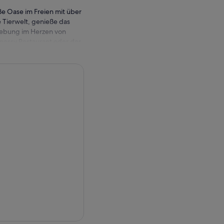
e Oase im Freien mit über
 Tierwelt, genieße das
gebung im Herzen von
hnessy Restaurant oder des
chen und im Geschenkeladen
DERVERANSTALTUNGEN,