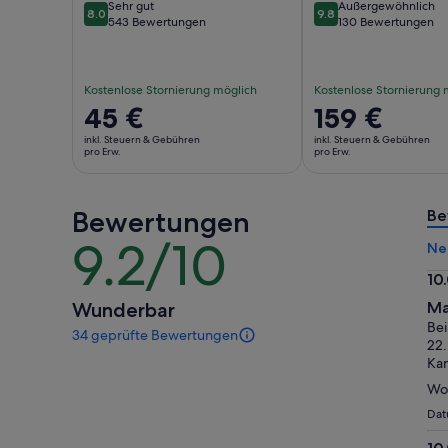
Sehr gut
Außergewöhnlich
8.0
9.8
8.0 von 10
9.8 von 10
543 Bewertungen
130 Bewertungen
Kostenlose Stornierung möglich
Kostenlose Stornierung 
Der
45 €
Der
159 €
Preis
Preis
inkl. Steuern & Gebühren
inkl. Steuern & Gebühren
beträgt
beträgt
pro Erw.
pro Erw.
45 €
159 €
pro
pro
Bewertungen
Erw.
Erw.
Be
9.2/10
9.2
Ne
von
10
10
10.
Wunderbar
Ma
vo
Bei
34 geprüfte Bewertungen
10
34
22.
Bewertungen
Ka
dieser
Won
Aktivität.
Weitere
Dat
Informationen