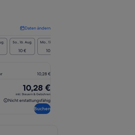
Daten ändern
Daten
ändern
ug.
So., 16. Aug.
Mo., 17. Aug.
Di., 18. Aug.
Mi., 19. Aug.
Do., 20
10 €
10 €
10 €
10 €
10
er
10,28 €
Der
10,28 €
Preis
inkl. Steuern & Gebühren
beträgt
Nicht erstattungsfähig
Nicht
10,28 €
Buchen
erstattungsfähig