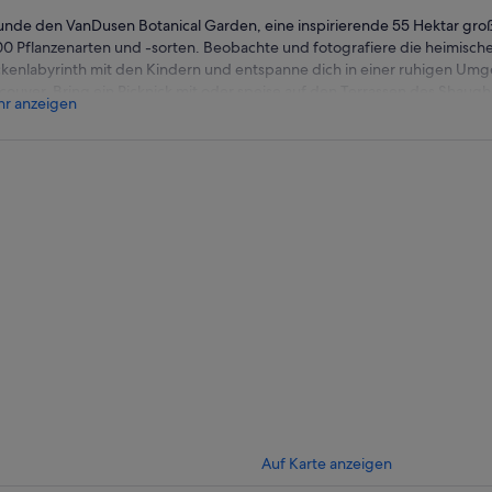
unde den VanDusen Botanical Garden, eine inspirierende 55 Hektar groß
00 Pflanzenarten und -sorten. Beobachte und fotografiere die heimische
kenlabyrinth mit den Kindern und entspanne dich in einer ruhigen Um
couver. Bring ein Picknick mit oder speise auf den Terrassen des Shaug
r anzeigen
ffles Café. Vergiss nicht, das preisgekrönte Besucherzentrum zu besu
stöbern.
LT NUR FÜR DEN REGULÄREN EINTRITT. NICHT GÜLTIG FÜR SON
FERN NICHT ANDERS ANGEGEBEN.
Auf Karte anzeigen