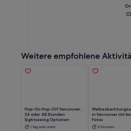
Or
Weitere empfohlene Aktivit
Hop-On Hop-Off Vancouver:
Walbeobachtungsa
24 oder 48 Stunden
in Vancouver mit k
Sightseeing Optionen
Fotos
Wird in einem neuen Tab geöffnet
Wir
1 Tag oder mehr
5 Stunden