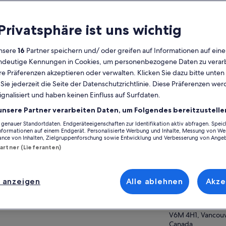
lgemeines
 Privatsphäre ist uns wichtig
Kostenlose
Ausgedruckter
Stornierung
Voucher
nsere
16
Partner speichern und/ oder greifen auf Informationen auf ein
möglich
eindeutige Kennungen in Cookies, um personenbezogene Daten zu verarb
e Präferenzen akzeptieren oder verwalten. Klicken Sie dazu bitte unten
Sofortige
Bestätigung
ie jederzeit die Seite der Datenschutzrichtlinie. Diese Präferenzen we
Auf Ka
ignalisiert und haben keinen Einfluss auf Surfdaten.
ersicht
unsere Partner verarbeiten Daten, um Folgendes bereitzustelle
Ort der Aktivität
enauer Standortdaten. Endgeräteeigenschaften zur Identifikation aktiv abfragen. Spei
Finde deinen Weg durch das
Informationen auf einem Endgerät. Personalisierte Werbung und Inhalte, Messung von We
VanDusen Botanic
elisabethanische Heckenlabyrinth
ance von Inhalten, Zielgruppenforschung sowie Entwicklung und Verbesserung von Ange
5251 Oak Street
Erkunde 55 Hektar Gartenpfade im Freien
Partner (Lieferanten)
V6M 4H1, Vancouv
Beobachte und fotografiere die lokale
Tierwelt in BC
Treffpunkt/Ort de
 anzeigen
Alle ablehnen
Akze
Bring ein Picknick mit oder speise auf den
VanDusen Botanic
Terrassen unserer Restaurants
hr anzeigen
5251 Oak Street
V6M 4H1, Vancouve
Canada