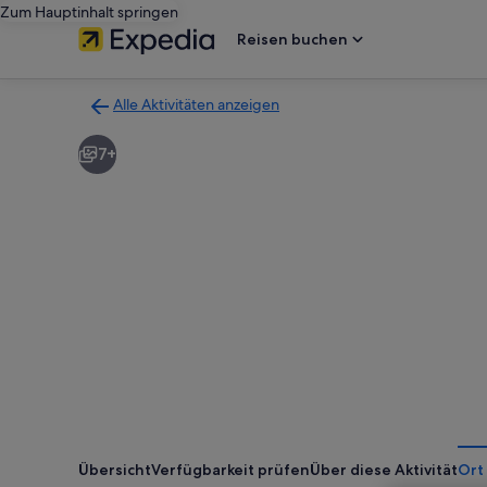
Zum Hauptinhalt springen
Reisen buchen
Alle Aktivitäten anzeigen
Zurück
zur
7+
Ergebnisseite
für
Aktivitäten.
Übersicht
Verfügbarkeit prüfen
Über diese Aktivität
Ort 