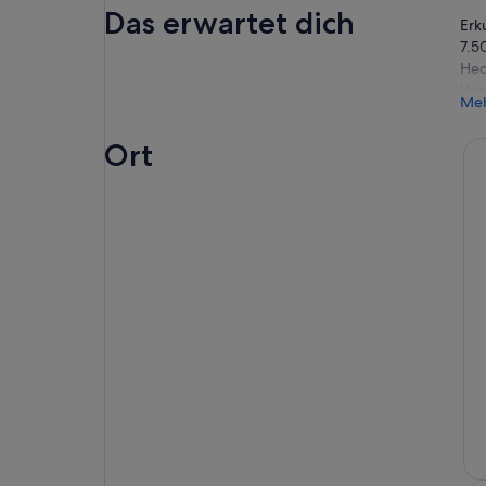
Das erwartet dich
Erk
7.5
Hec
Van
Meh
Tru
zu 
Ort
GI
SO