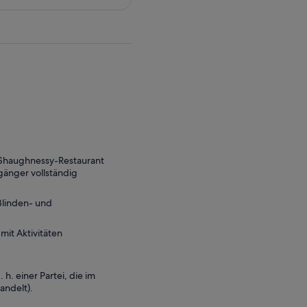
 Shaughnessy-Restaurant
gänger vollständig
Blinden- und
it Aktivitäten
 h. einer Partei, die im
andelt).