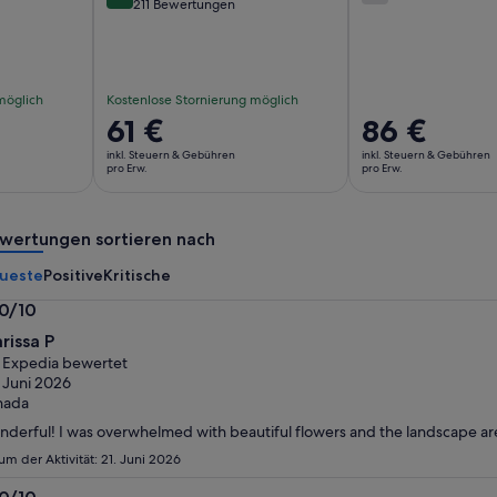
10 von 10
211 Bewertungen
möglich
Kostenlose Stornierung möglich
Der
61 €
Der
86 €
Preis
Preis
inkl. Steuern & Gebühren
inkl. Steuern & Gebühren
beträgt
beträgt
pro Erw.
pro Erw.
61 €
86 €
pro
pro
wertungen sortieren nach
Erw.
Erw.
ueste
Positive
Kritische
.0/10
0
rissa P
n
 Expedia bewertet
 Juni 2026
nada
derful! I was overwhelmed with beautiful flowers and the landscape ar
um der Aktivität: 21. Juni 2026