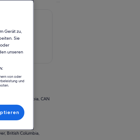
em Gerät zu,
eiten. Sie
 oder
rden unseren
rte anzeigen
n:
chern von oder
rbeleistung und
al Garden
boten.
er, British Columbia, CAN
r Einlösung
ptieren
al Garden
r, British Columbia,