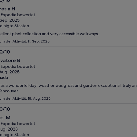
.0/10
0
resia H
n
 Expedia bewertet
 Sep. 2025
einigte Staaten
ellent plant collection and very accessible walkways.
um der Aktivität: 11. Sep. 2025
.0/10
0
lvatore B
n
 Expedia bewertet
 Aug. 2025
nada
was a wonderful day! weather was great and garden exceptional, truly a
Vancouver
um der Aktivität: 18. Aug. 2025
.0/10
0
ssi M
n
 Expedia bewertet
Aug. 2023
einigte Staaten