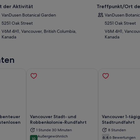
t der Aktivität
Treffpunkt/Ort de
VanDusen Botanical Garden
VanDusen Botanic
5251 Oak Street
5251 Oak Street
V6M 4H1, Vancouver, British Columbia,
V6M 4H1, Vancouve
Kanada
Kanada
äten
benteuer
Vancouver Stadt- und
Vancouver 1-tägi
ostenlosen
Robbenkolonie-Rundfahrt
Stadtrundfahrt
1 Stunde 30 Minuten
8 Stunden
d in einem neuen Tab geöffnet
Wird in einem neuen Tab geöffn
Wi
Außergewöhnlich
6.4
6 Bewertungen
10
6.4 von 10