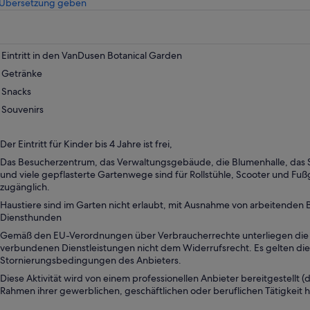
Wird
 Übersetzung geben
in
einem
neuen
Tab
Eintritt in den VanDusen Botanical Garden
geöffnet
Getränke
Snacks
Souvenirs
Der Eintritt für Kinder bis 4 Jahre ist frei,
Das Besucherzentrum, das Verwaltungsgebäude, die Blumenhalle, das
und viele gepflasterte Gartenwege sind für Rollstühle, Scooter und Fuß
zugänglich.
Haustiere sind im Garten nicht erlaubt, mit Ausnahme von arbeitenden 
Diensthunden
Gemäß den EU-Verordnungen über Verbraucherrechte unterliegen die m
verbundenen Dienstleistungen nicht dem Widerrufsrecht. Es gelten die
Stornierungsbedingungen des Anbieters.
Diese Aktivität wird von einem professionellen Anbieter bereitgestellt (d.
Rahmen ihrer gewerblichen, geschäftlichen oder beruflichen Tätigkeit h