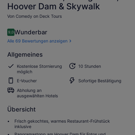
Hoover Dam & Skywalk
Von Comedy on Deck Tours
Bewertungen
Wunderbar
9,0
9,0 von 10.
Alle 69 Bewertungen anzeigen
Wunderbar
Allgemeines
9.0
9.0 von 10
Alle 69
Kostenlose Stornierung
10 Stunden
Bewertungen
möglich
anzeigen
E-Voucher
Sofortige Bestätigung
Abholung an
ausgewählten Hotels
Übersicht
Frisch gekochtes, warmes Restaurant-Frühstück
inklusive
Panoramastopp am Hoover Dam für Fotos und