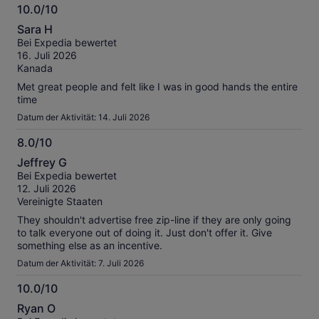
10.0/10
10.0
Sara H
von
Bei Expedia bewertet
10
16. Juli 2026
Kanada
Met great people and felt like I was in good hands the entire
time
Datum der Aktivität: 14. Juli 2026
8.0/10
8.0
Jeffrey G
von
Bei Expedia bewertet
10
12. Juli 2026
Vereinigte Staaten
They shouldn't advertise free zip-line if they are only going
to talk everyone out of doing it. Just don't offer it. Give
something else as an incentive.
Datum der Aktivität: 7. Juli 2026
10.0/10
10.0
Ryan O
von