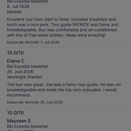
Bei Expedia bewertet
10
8. Juli 2026
Kanada
Excellent tour from start to finish. Included breakfast and
lunch was a nice perk. Tour guide PATRICK was funny and
knowledgeable. Bus was comfortable and air-conditioned
with lots of free water bottles. Views were amazing!
Datum der Aktivität: 7. Juli 2026
10.0/10
10.0
Diane C
von
Bei Expedia bewertet
10
26. Juni 2026
Vereinigte Staaten
The tour was great. Joe was a funny tour guide. He was ver
knowledgeable and made the trip very enjoyable. I would
recommend.
Datum der Aktivität: 25. Juni 2026
10.0/10
10.0
Maureen S
von
Bei Expedia bewertet
10