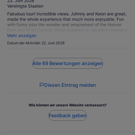
23. Juni 2026
Vereinigte Staaten
Fabulous tour! Incredible views. Johnny and Kwon are great;
made the whole experience that much more enjoyable. Fun
with funny plus the wonder and amazement of the Hoover
Dam and Grad Canyon. Great experience, wouldn’t change a
thing.
Mehr anzeigen
Datum der Aktivität: 22. Juni 2026
Alle 69 Bewertungen anzeigen
Diesen Eintrag melden
Wie können wir unsere Website verbessern?
Feedback geben