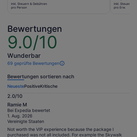
Preis
Preis
inkl. Steuern & Gebühren
inkl. Steuern &
beträgt
beträgt
pro Person
pro Erw.
125 €
103 €
pro
pro
Person
Erw.
Bewertungen
9.0/10
9.0
von
10
Wunderbar
69 geprüfte Bewertungen
69
Bewertungen
Bewertungen sortieren nach
dieser
Aktivität.
Neueste
Positive
Kritische
Weitere
Informationen
2.0/10
zu
2.0
unseren
Ramie M
von
geprüften
Bei Expedia bewertet
10
Bewertungen.
1. Aug. 2026
Vereinigte Staaten
Not worth the VIP experience because the package I
purchased was not all included. For example the Skywalk