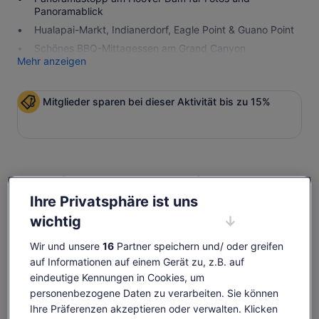
Panoramablick
Hualapai-Markt, Indianerdorf, Eagle Point & Guano Point
Schönes BBQ-Mittagessen am Grand Canyon
Mehr anzeigen
Mitglieder sparen bei dieser Aktivität bis zu 15%
Verfügbarkeit prüfen
Ihre Privatsphäre ist uns
Daten
wichtig
So., 9. Aug.–So., 23. Aug.
Wir und unsere
16
Partner speichern und/ oder greifen
Reisende
auf Informationen auf einem Gerät zu, z.B. auf
1 Reisender
eindeutige Kennungen in Cookies, um
personenbezogene Daten zu verarbeiten. Sie können
So., 9. Aug.
Mo., 10. Aug.
Di., 11. Aug.
Mi., 12. Aug.
Do., 1
Ihre Präferenzen akzeptieren oder verwalten. Klicken