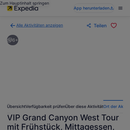
Zum Hauptinhalt springen
App herunterladen
Alle Aktivitäten anzeigen
Teilen
Zurück
zur
6+
Ergebnisseite
für
Aktivitäten.
Übersicht
Verfügbarkeit prüfen
Über diese Aktivität
Ort der Aktivi
VIP Grand Canyon West Tour
mit Frühstück, Mittagessen,