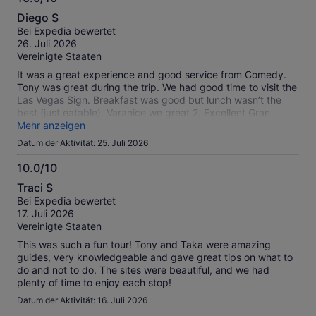
10.0
Diego S
von
Bei Expedia bewertet
10
26. Juli 2026
Vereinigte Staaten
It was a great experience and good service from Comedy.
Tony was great during the trip. We had good time to visit the
Las Vegas Sign. Breakfast was good but lunch wasn’t the
best (just eatable). Varanice we great 2. Excellent Gran
Canyon experience.
Mehr anzeigen
Datum der Aktivität: 25. Juli 2026
10.0/10
10.0
Traci S
von
Bei Expedia bewertet
10
17. Juli 2026
Vereinigte Staaten
This was such a fun tour! Tony and Taka were amazing
guides, very knowledgeable and gave great tips on what to
do and not to do. The sites were beautiful, and we had
plenty of time to enjoy each stop!
Datum der Aktivität: 16. Juli 2026