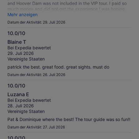
and Hoover Dam was not included in the VIP tour. I paid so
much money and did not get the experience I was hoping
for. I would not recommend.
Mehr anzeigen
Datum der Aktivität: 29. Juli 2026
10.0/10
10.0
Blaine T
von
Bei Expedia bewertet
10
29. Juli 2026
Vereinigte Staaten
patrick the best. great food. great sights. must do
Datum der Aktivität: 26. Juli 2026
10.0/10
10.0
Luzana E
von
Bei Expedia bewertet
10
28. Juli 2026
Vereinigte Staaten
Pat & Dominique where the best! The tour guide was so fun!!
Datum der Aktivität: 27. Juli 2026
10.0/10