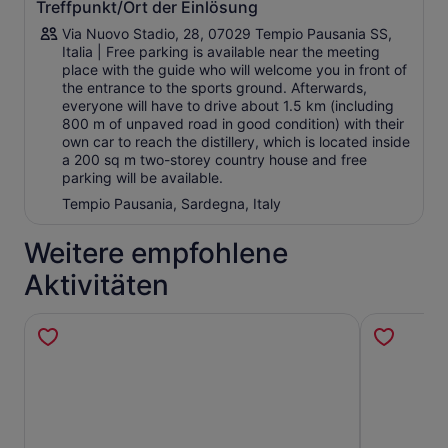
Notwendigkeit, den Überschuss an Beeren zu nutzen,
Treffpunkt/Ort der Einlösung
der das Ergebnis eines sorgfältigen Auswahlverfahrens
Via Nuovo Stadio, 28, 07029 Tempio Pausania SS,
war, aus dem drei verschiedene Destillate hervorgingen:
Italia | Free parking is available near the meeting
place with the guide who will welcome you in front of
Lìcchitta, ein Destillat aus Heidelbeeren, weißen und
the entrance to the sports ground. Afterwards,
roten Stachelbeeren, Brombeeren, weißen und roten
everyone will have to drive about 1.5 km (including
Johannisbeeren, das einzigartig ist, weil es derzeit
800 m of unpaved road in good condition) with their
nur Destillate aus einer einzigen Frucht auf dem
own car to reach the distillery, which is located inside
Weltmarkt gibt;
a 200 sq m two-storey country house and free
Melalione, ein Destillat aus Arbutus, einer Frucht der
parking will be available.
mediterranen Macchia, das traditionell als weißes
Tempio Pausania, Sardegna, Italy
Destillat angeboten wird, ist heute auch ein “Unikat”,
da es sechs Monate in Akazienfässern gereift ist
Weitere empfohlene
Làndhe, der den höchsten Ausdruck von Innovation
und Einzigartigkeit darstellt, da es sich um einen
Aktivitäten
Rohstoff handelt, der noch nie zuvor auf der Welt
destilliert wurde, eine glutenfreie, stärkehaltige und
wilde Frucht, entsteht ein 100%iges
Korkeicheldestillat, ohne Zuckerzusatz, ohne Karamell
und ohne Holzpassage. Der sehr geringe Ertrag an
Eicheln und die Einzigartigkeit des Produkts machen
den Eichelbrand zu einem engen Nischenprodukt.
Programm
Das geführte Erlebnis beginnt mit einem kurzen