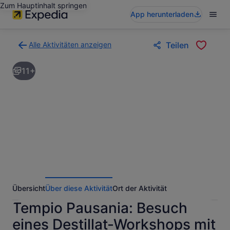
Zum Hauptinhalt springen
App herunterladen
Alle Aktivitäten anzeigen
Teilen
Zurück
zur
11+
Ergebnisseite
für
Aktivitäten.
Übersicht
Über diese Aktivität
Ort der Aktivität
Tempio Pausania: Besuch
eines Destillat-Workshops mit