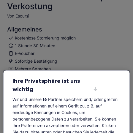
Verkostung
Von Escursì
Allgemeines
Kostenlose Stornierung möglich
1 Stunde 30 Minuten
E-Voucher
Sofortige Bestätigung
Mehrere Sprachen
Ihre Privatsphäre ist uns
Übersicht
wichtig
Entdecke die Geheimnisse der seltenen Eichelbrände in
einer Brennerei in der Nähe des Mount Limbara
Wir und unsere
16
Partner speichern und/ oder greifen
Genieße sardische Köstlichkeiten gepaart mit
auf Informationen auf einem Gerät zu, z.B. auf
einzigartigen Spirituosen mit Beerengeschmack
eindeutige Kennungen in Cookies, um
Tauche ein in die Essenz der Bergluft und genieße die
personenbezogene Daten zu verarbeiten. Sie können
Aromen wilder Beeren
Ihre Präferenzen akzeptieren oder verwalten. Klicken
Sie dazu bitte unten oder besuchen Sie jederzeit die