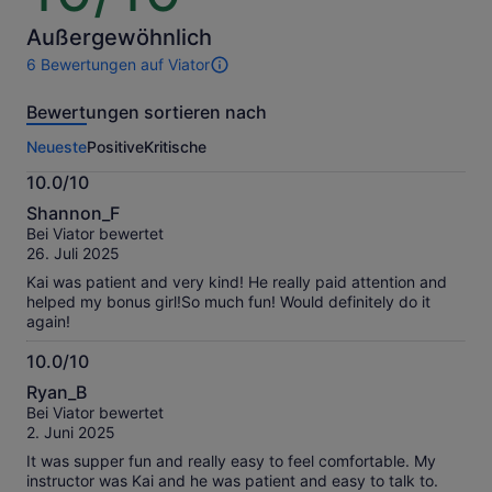
10
Preis,
indem
Außergewöhnlich
du
6 Bewertungen auf Viator
6
mehrere
Bewertungen
Reisende
Bewertungen sortieren nach
dieser
auswählst
Aktivität.
Neueste
Positive
Kritische
Weitere
Informationen
10.0/10
zu
10.0
unseren
Shannon_F
von
geprüften
Bei Viator bewertet
10
Bewertungen.
26. Juli 2025
Kai was patient and very kind! He really paid attention and
helped my bonus girl!So much fun! Would definitely do it
again!
10.0/10
10.0
Ryan_B
von
Bei Viator bewertet
10
2. Juni 2025
It was supper fun and really easy to feel comfortable. My
instructor was Kai and he was patient and easy to talk to.