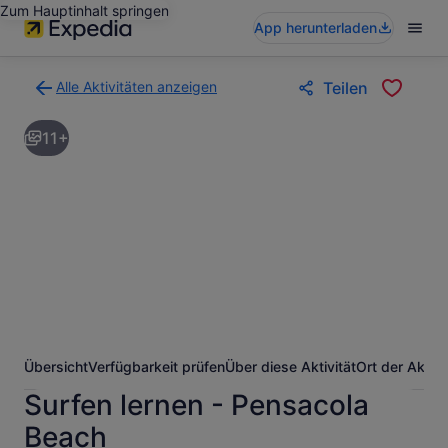
Zum Hauptinhalt springen
App herunterladen
Alle Aktivitäten anzeigen
Teilen
Zurück
zur
11+
Ergebnisseite
für
Aktivitäten.
Übersicht
Verfügbarkeit prüfen
Über diese Aktivität
Ort der Aktivi
Surfen lernen - Pensacola
Beach