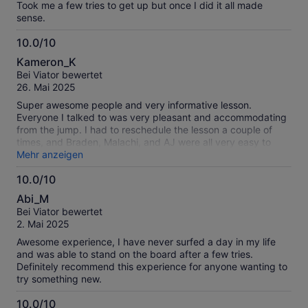
Took me a few tries to get up but once I did it all made
sense.
10.0/10
10.0
Kameron_K
von
Bei Viator bewertet
10
26. Mai 2025
Super awesome people and very informative lesson.
Everyone I talked to was very pleasant and accommodating
from the jump. I had to reschedule the lesson a couple of
times, and Braden, Malachi, and AJ were all very easy to
interact with. Once I finally got to the lesson, Malachi helped
Mehr anzeigen
me to learn exactly what to do in order to be better at
10.0/10
surfing in a calm and comfortable manner. 10/10 solid
10.0
experience, would recommend to my family and friends!
Abi_M
von
Bei Viator bewertet
10
2. Mai 2025
Awesome experience, I have never surfed a day in my life
and was able to stand on the board after a few tries.
Definitely recommend this experience for anyone wanting to
try something new.
10.0/10