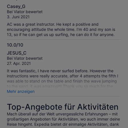
10.0
Casey_G
von
Bei Viator bewertet
10
3. Juni 2021
AC was a great instructor. He kept a positive and
encouraging attitude the whole time. I'm 40 and my son is
13, so if he can get us up surfing, he can do it for anyone.
10.0/10
10.0
JESUS_C
von
Bei Viator bewertet
10
27. Apr. 2021
It was fantastic, I have never surfed before. However the
instructions were really accurate, after 4 attempts the fifth I
was able to stand on the table and finish the wave jumping
to the sand, it was amazing!!! Thank you so much for the
experience!
Mehr anzeigen
Top-Angebote für Aktivitäten
Mach überall auf der Welt unvergessliche Erfahrungen – mit
großartigen Angeboten für Aktivitäten, wo auch immer deine
Reise hingeht. Expedia bietet dir einmalige Aktivitäten, dank