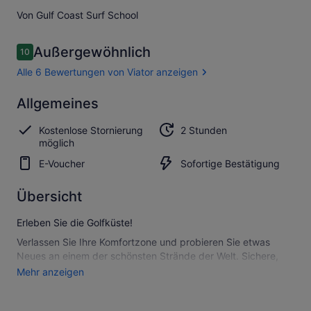
Von Gulf Coast Surf School
Bewertungen
Außergewöhnlich
10
10 von 10.
Alle 6 Bewertungen von Viator anzeigen
Außergewöhnlich
Allgemeines
10.0
10.0 von 10
Alle 6
Kostenlose Stornierung
2 Stunden
Bewertungen
möglich
von Viator
anzeigen
E-Voucher
Sofortige Bestätigung
Übersicht
Erleben Sie die Golfküste!
Verlassen Sie Ihre Komfortzone und probieren Sie etwas
Neues an einem der schönsten Strände der Welt. Sichere,
lustige Familienaktivität.
Mehr anzeigen