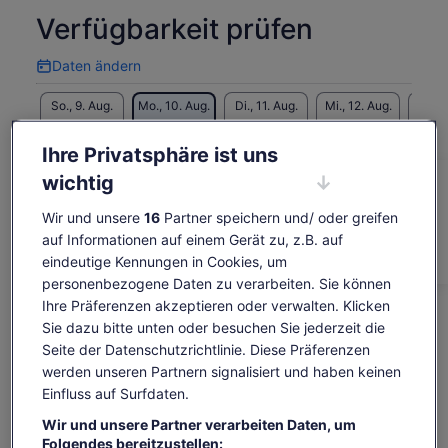
Verfügbarkeit prüfen
Daten ändern
Daten
ändern
So., 9. Aug.
Mo., 10. Aug.
Di., 11. Aug.
Mi., 12. Aug.
Do., 1
-
87 €
87 €
87 €
8
Ihre Privatsphäre ist uns
Einige Inhalte dieser Seite wurden möglicherweise
wichtig
maschinell übersetzt
Der
87 €
Originaltext anzeigen (Englisch)
Preis
Wir und unsere
16
Partner speichern und/ oder greifen
Tickets anzeigen
inkl. Steuern & Gebühren
Wird
Feedback zu dieser Übersetzung geben
beträgt
auf Informationen auf einem Gerät zu, z.B. auf
pro Erw.*
in
87 €
* Sichere dir niedrigere Preise, indem du mehr als
eindeutige Kennungen in Cookies, um
einem
2 Erwachsene auswählst
pro
personenbezogene Daten zu verarbeiten. Sie können
neuen
Das ist im Preis enthalten
Erw.*
Tab
Ihre Präferenzen akzeptieren oder verwalten. Klicken
* Sichere
geöffnet
Sie dazu bitte unten oder besuchen Sie jederzeit die
dir
Abgefülltes Trinkwasser in Flaschen
Seite der Datenschutzrichtlinie. Diese Präferenzen
niedrigere
werden unseren Partnern signalisiert und haben keinen
Surfbrett
Preise,
Einfluss auf Surfdaten.
indem
Sonnencreme
du
Wir und unsere Partner verarbeiten Daten, um
mehr
Rash Guard / Neoprenanzug
Folgendes bereitzustellen: