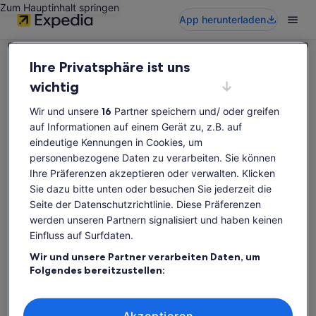
Zum Hauptinhalt springen
App herunterladen
Ihre Privatsphäre ist uns
wichtig
Wir und unsere
16
Partner speichern und/ oder greifen
Diese Aktivität ist leider nicht verfügbar
auf Informationen auf einem Gerät zu, z.B. auf
Bitte suche erneut nach Aktivitäten.
eindeutige Kennungen in Cookies, um
personenbezogene Daten zu verarbeiten. Sie können
Ihre Präferenzen akzeptieren oder verwalten. Klicken
Erneut suchen
Sie dazu bitte unten oder besuchen Sie jederzeit die
Seite der Datenschutzrichtlinie. Diese Präferenzen
werden unseren Partnern signalisiert und haben keinen
Einfluss auf Surfdaten.
Wir und unsere Partner verarbeiten Daten, um
Folgendes bereitzustellen:
Verwendung genauer Standortdaten. Endgeräteeigenschaften zur
Identifikation aktiv abfragen. Speichern von oder Zugriff auf
Informationen auf einem Endgerät. Personalisierte Werbung und