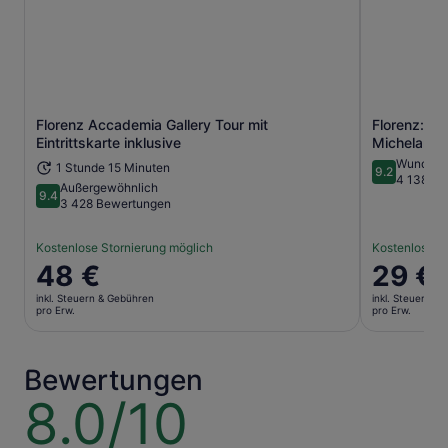
Florenz Accademia Gallery Tour mit
Florenz: Zei
Wird in einem neuen Tab geöffne
Eintrittskarte inklusive
Michelange
Wunderb
1 Stunde 15 Minuten
9.2
9.2 von 10
4 138 Be
Außergewöhnlich
9.4
9.4 von 10
3 428 Bewertungen
Kostenlose Stornierung möglich
Kostenlose S
Der
48 €
Der
29 €
Preis
Preis
inkl. Steuern & Gebühren
inkl. Steuern &
beträgt
beträgt
pro Erw.
pro Erw.
48 €
29 €
pro
pro
Erw.
Erw.
Bewertungen
8.0/10
8.0
von
10