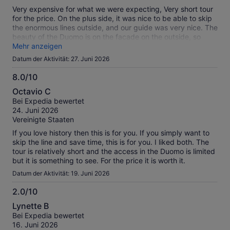
Very expensive for what we were expecting, Very short tour
for the price. On the plus side, it was nice to be able to skip
the enormous lines outside, and our guide was very nice. The
beauty of the Duomo is on the facade on the outside, so
would not recommend paying the $90 CAD (2 people) for
Mehr anzeigen
this tour inside.
Datum der Aktivität: 27. Juni 2026
8.0/10
8.0
Octavio C
von
Bei Expedia bewertet
10
24. Juni 2026
Vereinigte Staaten
If you love history then this is for you. If you simply want to
skip the line and save time, this is for you. I liked both. The
tour is relatively short and the access in the Duomo is limited
but it is something to see. For the price it is worth it.
Datum der Aktivität: 19. Juni 2026
2.0/10
2.0
Lynette B
von
Bei Expedia bewertet
10
16. Juni 2026