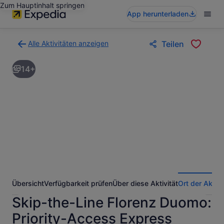
Zum Hauptinhalt springen
App herunterladen
Alle Aktivitäten anzeigen
Teilen
Zurück
zur
14+
Ergebnisseite
für
Aktivitäten.
Übersicht
Verfügbarkeit prüfen
Über diese Aktivität
Ort der Aktivi
Skip-the-Line Florenz Duomo:
Priority-Access Express