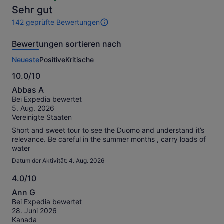
Sehr gut
142 geprüfte Bewertungen
142
Bewertungen
Bewertungen sortieren nach
dieser
Aktivität.
Neueste
Positive
Kritische
Weitere
Informationen
10.0/10
zu
10.0
unseren
Abbas A
von
geprüften
Bei Expedia bewertet
10
Bewertungen.
5. Aug. 2026
Vereinigte Staaten
Short and sweet tour to see the Duomo and understand it’s
relevance. Be careful in the summer months , carry loads of
water
Datum der Aktivität: 4. Aug. 2026
4.0/10
4.0
Ann G
von
Bei Expedia bewertet
10
28. Juni 2026
Kanada