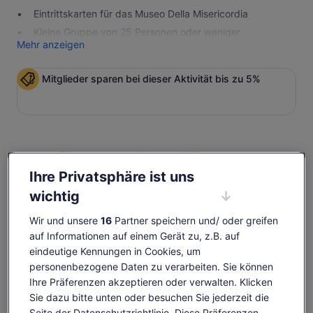
Eintrittskarten für das Museo Della Misericordia
Kleine Gruppe von 25 Personen oder weniger
Mehr anzeigen
Mitglieder sparen bei dieser Aktivität bis zu 5%
Verfügbarkeit prüfen
Ihre Privatsphäre ist uns
Daten ändern
Daten
wichtig
ändern
Do., 6. Aug.
Fr., 7. Aug.
Sa., 8. Aug.
So., 9. Aug.
Mo., 1
Wir und unsere
16
Partner speichern und/ oder greifen
19 €
19 €
21 €
-
2
auf Informationen auf einem Gerät zu, z.B. auf
eindeutige Kennungen in Cookies, um
Einige Inhalte dieser Seite wurden möglicherweise
personenbezogene Daten zu verarbeiten. Sie können
maschinell übersetzt
Der
19 €
Ihre Präferenzen akzeptieren oder verwalten. Klicken
Originaltext anzeigen (Englisch)
Tickets anzeigen
Preis
Sie dazu bitte unten oder besuchen Sie jederzeit die
inkl. Steuern & Gebühren
Wird
Feedback zu dieser Übersetzung geben
beträgt
pro Erw.
Seite der Datenschutzrichtlinie. Diese Präferenzen
in