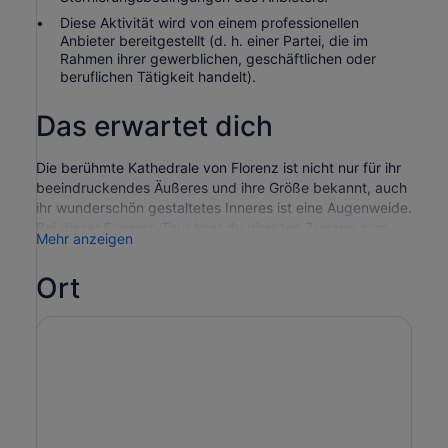
Diese Aktivität wird von einem professionellen
Anbieter bereitgestellt (d. h. einer Partei, die im
Rahmen ihrer gewerblichen, geschäftlichen oder
beruflichen Tätigkeit handelt).
Das erwartet dich
Die berühmte Kathedrale von Florenz ist nicht nur für ihr
beeindruckendes Äußeres und ihre Größe bekannt, auch
ihr wunderschön gestaltetes Inneres ist eine Augenweide.
Bei dieser Express-Tour hast du direkten Zugang zum
Mehr anzeigen
Dom, während dich unser fachkundiger Führer durch fast
200 Jahre Geschichte führt. Von den detaillierten Fresken
Ort
von Vasari oben bis zu den geometrischen Marmorböden
unten - du wirst die Wunder dieses Wahrzeichens nicht
verpassen wollen.
Du beginnst deine Tour, indem du die lange Schlange vor
dem Dom umgehst, denn wir haben eine spezielle
Vereinbarung für den Zugang ohne Wartezeit getroffen.
Wenn du die Kirche betrittst, wirst du von den gewölbten
Decken und den beeindruckenden Buntglasfenstern, die