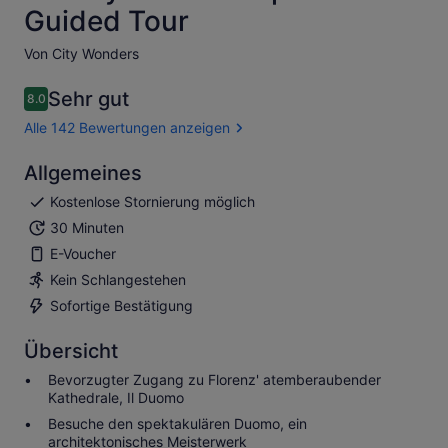
Guided Tour
Von City Wonders
Sehr gut
8.0
8.0 von 10
Alle 142 Bewertungen anzeigen
Allgemeines
Kostenlose Stornierung möglich
30 Minuten
E-Voucher
Kein Schlangestehen
Sofortige Bestätigung
Übersicht
Bevorzugter Zugang zu Florenz' atemberaubender
Kathedrale, Il Duomo
Besuche den spektakulären Duomo, ein
architektonisches Meisterwerk