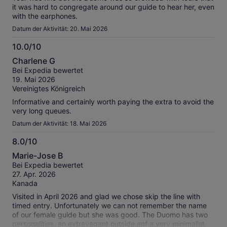
it was hard to congregate around our guide to hear her, even
with the earphones.
Datum der Aktivität: 20. Mai 2026
10.0/10
10.0
Charlene G
von
Bei Expedia bewertet
10
19. Mai 2026
Vereinigtes Königreich
Informative and certainly worth paying the extra to avoid the
very long queues.
Datum der Aktivität: 18. Mai 2026
8.0/10
8.0
Marie-Jose B
von
Bei Expedia bewertet
10
27. Apr. 2026
Kanada
Visited in April 2026 and glad we chose skip the line with
timed entry. Unfortunately we can not remember the name
of our female guide but she was good. The Duomo has two
personalities, an extravagant outside anf a very minimalist