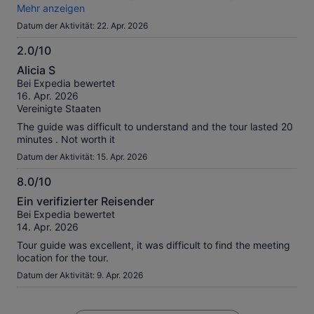
inside as it is not in the Baroque style. Of all the churches
Mehr anzeigen
and Basillicas in Florence, Chiesa Santo Spirito was the most
Datum der Aktivität: 22. Apr. 2026
impressive
2.0/10
2.0
Alicia S
von
Bei Expedia bewertet
10
16. Apr. 2026
Vereinigte Staaten
The guide was difficult to understand and the tour lasted 20
minutes . Not worth it
Datum der Aktivität: 15. Apr. 2026
8.0/10
8.0
Ein verifizierter Reisender
von
Bei Expedia bewertet
10
14. Apr. 2026
Tour guide was excellent, it was difficult to find the meeting
location for the tour.
Datum der Aktivität: 9. Apr. 2026