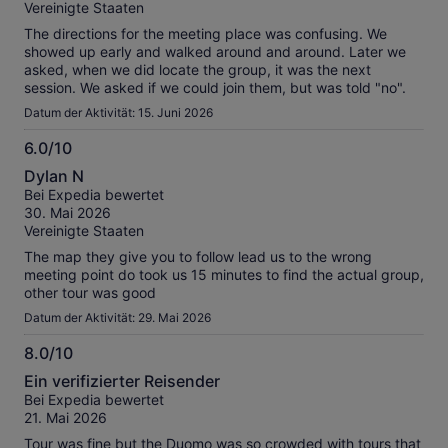
Vereinigte Staaten
The directions for the meeting place was confusing. We
showed up early and walked around and around. Later we
asked, when we did locate the group, it was the next
session. We asked if we could join them, but was told "no".
Datum der Aktivität: 15. Juni 2026
6.0/10
6.0
Dylan N
von
Bei Expedia bewertet
10
30. Mai 2026
Vereinigte Staaten
The map they give you to follow lead us to the wrong
meeting point do took us 15 minutes to find the actual group,
other tour was good
Datum der Aktivität: 29. Mai 2026
8.0/10
8.0
Ein verifizierter Reisender
von
Bei Expedia bewertet
10
21. Mai 2026
Tour was fine but the Duomo was so crowded with tours that