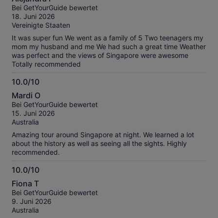
von
Bei GetYourGuide bewertet
10
18. Juni 2026
Vereinigte Staaten
It was super fun We went as a family of 5 Two teenagers my
mom my husband and me We had such a great time Weather
was perfect and the views of Singapore were awesome
Totally recommended
10.0/10
10.0
Mardi O
von
Bei GetYourGuide bewertet
10
15. Juni 2026
Australia
Amazing tour around Singapore at night. We learned a lot
about the history as well as seeing all the sights. Highly
recommended.
10.0/10
10.0
Fiona T
von
Bei GetYourGuide bewertet
10
9. Juni 2026
Australia