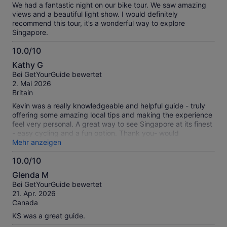
We had a fantastic night on our bike tour. We saw amazing
views and a beautiful light show. I would definitely
recommend this tour, it’s a wonderful way to explore
Singapore.
10.0/10
10.0
Kathy G
von
Bei GetYourGuide bewertet
10
2. Mai 2026
Britain
Kevin was a really knowledgeable and helpful guide - truly
offering some amazing local tips and making the experience
feel very personal. A great way to see Singapore at its finest
- easy cycling and a fun option. Thank you- would
recommend!
Mehr anzeigen
10.0/10
10.0
Glenda M
von
Bei GetYourGuide bewertet
10
21. Apr. 2026
Canada
KS was a great guide.