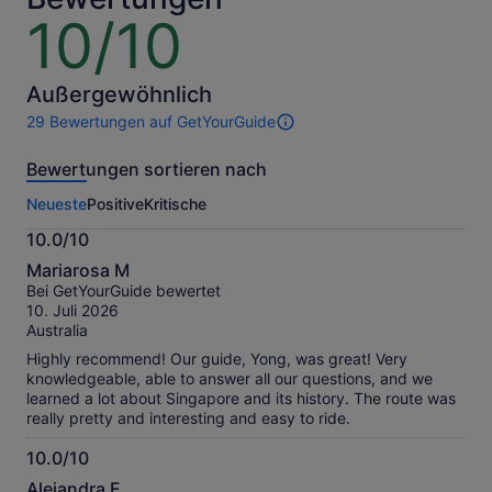
10/10
10
von
10
Außergewöhnlich
29 Bewertungen auf GetYourGuide
29
Bewertungen
Bewertungen sortieren nach
dieser
Aktivität.
Neueste
Positive
Kritische
Weitere
Informationen
10.0/10
zu
10.0
unseren
Mariarosa M
von
geprüften
Bei GetYourGuide bewertet
10
Bewertungen.
10. Juli 2026
Australia
Highly recommend! Our guide, Yong, was great! Very
knowledgeable, able to answer all our questions, and we
learned a lot about Singapore and its history. The route was
really pretty and interesting and easy to ride.
10.0/10
10.0
Alejandra F