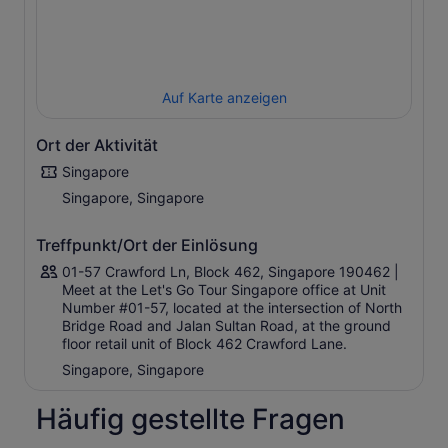
dem Fahrrad kannst du Singapur auf Straßenebene
erleben und die kühle Nachtbrise und die lebendige
Atmosphäre genießen.
Fahre bequem auf gut gewarteten Fahrrädern in voller
Auf Karte anzeigen
Größe durch die wunderschön beleuchtete Bucht von
Singapur. Diese leichte Radtour durch Singapur eignet
sich für Gruppen und Alleinreisende, die Singapur bei
Ort der Aktivität
Nacht auf einzigartige Weise erkunden möchten!
Singapore
Große Auswahl an Fahrrädern: 28” Hybrid, 24” Petite,
Singapore, Singapore
20” City Bike
Preisgekrönter lizenzierter Reiseveranstalter, der nur
Treffpunkt/Ort der Einlösung
lizenzierte lokale Reiseleiter einsetzt
01-57 Crawford Ln, Block 462, Singapore 190462 |
Meet at the Let's Go Tour Singapore office at Unit
Number #01-57, located at the intersection of North
Bridge Road and Jalan Sultan Road, at the ground
floor retail unit of Block 462 Crawford Lane.
Singapore, Singapore
Häufig gestellte Fragen