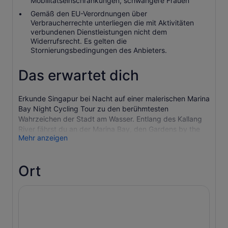
Mobilitätseinschränkungen, schwangere Frauen
Gemäß den EU-Verordnungen über
Verbraucherrechte unterliegen die mit Aktivitäten
verbundenen Dienstleistungen nicht dem
Widerrufsrecht. Es gelten die
Stornierungsbedingungen des Anbieters.
Das erwartet dich
Erkunde Singapur bei Nacht auf einer malerischen Marina
Bay Night Cycling Tour zu den berühmtesten
Wahrzeichen der Stadt am Wasser. Entlang des Kallang
River fährst du an der Marina Bay, den Gardens by the
Mehr anzeigen
Bay, dem Singapore Flyer, der Helix Bridge und der
Formel 1 Strecke vorbei. Besonders spektakulär ist der
Anblick nach Sonnenuntergang, wenn die Skyline mit
Ort
schillernden Lichtern erstrahlt.
Diese geführte nächtliche Fahrradtour durch Singapur ist
mehr als nur Sightseeing. Sie verbindet Geschichten und
atemberaubende Aussichten zu einem unvergesslichen
nächtlichen Abenteuer. Vielleicht siehst du sogar die
berühmte nächtliche Lichtershow von Marina Bay! Mit