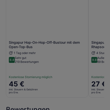
Singapur Hop-On-Hop-Off-Bustour mit dem
Singapur F
Wird in einem neuen Tab geöffne
Open-Top-Bus
Rhapsodie 
1 Tag oder mehr
4 Stunde
Sehr gut
Außerge
8.4
9.8
8.4 von 10
9.8 von 10
219 Bewertungen
69 Bewe
Kostenlose Stornierung möglich
Kostenlose S
Der
45 €
Der
27 €
Preis
Preis
inkl. Steuern & Gebühren
inkl. Steuern &
beträgt
beträgt
pro Erw.
pro Erw.
45 €
27 €
pro
pro
Erw.
Erw.
Bewertungen