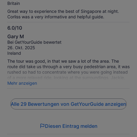
Britain
Great way to experience the best of Singapore at night.
Corliss was a very informative and helpful guide.
6.0/10
6.0
Gary M
von
Bei GetYourGuide bewertet
10
26. Okt. 2025
Ireland
The tour was good, in that we saw a lot of the area. The
route did take us through a very busy pedestrian area, it was
rushed so had to concentrate where you were going instead
of a more relaxed ride, looking at the surroundings. Jackie,
our guide was friendly and informative. The bikes, however
Mehr anzeigen
we're very tired. My wife tried 3 bikes before she found one
with decent brakes. My first bike had broken spokes and the
brakes were no good. The tour was overpriced, considering
Alle 29 Bewertungen von GetYourGuide anzeigen
the condition of the bikes, which definitely need upgrading.
I'm sorry, but I would not recommend this , until the bikes are
changed.
Diesen Eintrag melden