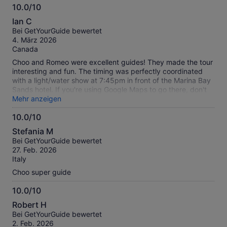
10.0/10
10.0
Ian C
von
Bei GetYourGuide bewertet
10
4. März 2026
Canada
Choo and Romeo were excellent guides! They made the tour
interesting and fun. The timing was perfectly coordinated
with a light/water show at 7:45pm in front of the Marina Bay
Sands hotel. If you're using Google Maps to go there, don't
follow the final instructions to walk behind a building. The
Mehr anzeigen
address for the bike shop in Google leads you to walk an
10.0/10
extra 5 minutes around the building, when the bike shop is in
10.0
the front of the building facing the main street (not in the
Stefania M
back parking lot where Google Maps took us). It is also a
von
Bei GetYourGuide bewertet
nice way to end a day. Riding a bike is a nice way to cool off
10
27. Feb. 2026
on a hot evening. Also the ride/route is very flat and very
Italy
easy todo. The tour also went at a slow speed. It's perfect
for everyone of any bike riding ability.
Choo super guide
10.0/10
10.0
Robert H
von
Bei GetYourGuide bewertet
10
2. Feb. 2026