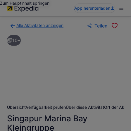
Zum Hauptinhalt springen
App herunterladen
Alle Aktivitäten anzeigen
Teilen
Zurück
zur
10+
Ergebnisseite
für
Aktivitäten.
Übersicht
Verfügbarkeit prüfen
Über diese Aktivität
Ort der Aktivi
Singapur Marina Bay
Kleingruppe