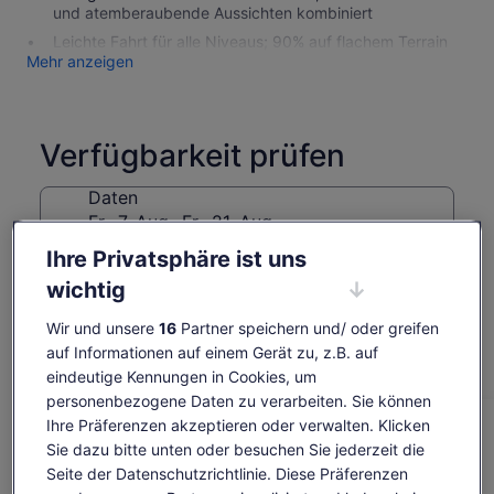
und atemberaubende Aussichten kombiniert
Leichte Fahrt für alle Niveaus; 90% auf flachem Terrain
Mehr anzeigen
Verfügbarkeit prüfen
Daten
Fr., 7. Aug.–Fr., 21. Aug.
Ihre Privatsphäre ist uns
Reisende
wichtig
1 Erwachsener
Wir und unsere
16
Partner speichern und/ oder greifen
Fr., 7. Aug.
Sa., 8. Aug.
So., 9. Aug.
Mo., 10. Aug.
Di., 1
auf Informationen auf einem Gerät zu, z.B. auf
-
81 €
81 €
81 €
8
eindeutige Kennungen in Cookies, um
personenbezogene Daten zu verarbeiten. Sie können
Einige Inhalte dieser Seite wurden möglicherweise
Ihre Präferenzen akzeptieren oder verwalten. Klicken
maschinell übersetzt
Der
81 €
Sie dazu bitte unten oder besuchen Sie jederzeit die
Originaltext anzeigen (Englisch)
Preis
Tickets anzeigen
Seite der Datenschutzrichtlinie. Diese Präferenzen
inkl. Steuern & Gebühren
Wird
Feedback zu dieser Übersetzung geben
beträgt
pro Erw.*