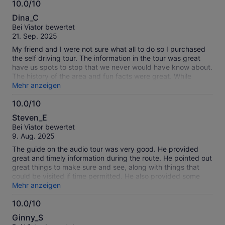
10.0/10
10.0
Dina_C
von
Bei Viator bewertet
10
21. Sep. 2025
My friend and I were not sure what all to do so I purchased
the self driving tour. The information in the tour was great
have us spots to stop that we never would have know about.
The history of the area and fun facts were great. While
playing the audio it was nice it would break into our music
Mehr anzeigen
and then after the information it would go back into our
10.0/10
music. Highly highly recommend this. Will buy other tours for
10.0
other areas.
Steven_E
von
Bei Viator bewertet
10
9. Aug. 2025
The guide on the audio tour was very good. He provided
great and timely information during the route. He pointed out
great things to make sure and see, along with things that
could be visited if time permitted. He also provided some
great insight on history, science, and overall information on
Mehr anzeigen
the park and its surroundings. Would highly recommend this
10.0/10
self guided tour for Olympia National Park visits.
10.0
Ginny_S
von