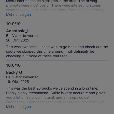
useful information on highlights in the area. The driving
prompts were most useful. There were interesting stories
along the way, also. I will admit that after a couple of days,
the voice got a bit annoying, and would start up suddenly.
Mehr anzeigen
Maybe a quiet "ding" just before he started talking would
10.0/10
help! That being said, this was a big help.
10.0
Anastasia_I
von
Bei Viator bewertet
10
20. Okt. 2025
This was awesome. I can't wait to go back and check out the
spots we skipped this time around. I will definitely be
checking out more of these tours too!
10.0/10
10.0
Becky_G
von
Bei Viator bewertet
10
19. Okt. 2025
This was the best 20 bucks we’ve spend in a long time.
Highly highly recommend. Guide is very accurate and gives
you a lot of historical, natural, and anthropological
information. Then there’s the droll sense of humor which we
grew to love.
Mehr anzeigen