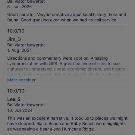
Bei Viator bewertet
10
6. Juni 2025
Great narrator. Very informative about local history, flora and
fauna. Good tracking even when we had no cell service
10.0/10
10.0
Jim_D
von
Bei Viator bewertet
10
1. Aug. 2024
Directions and commentary were spot on. Amazing
synchronization with GPS. A great balance of sites to see
cultures to understand. Local, economic drivers, and history
narrator was very clear and enthusiastic. My only criticism is
that the volume was too loud and I couldn’t figure out how to
Mehr anzeigen
adjust it either in the app on my phone or with the car
10.0/10
speaker.
10.0
Lee_S
von
Bei Viator bewertet
10
10. Juli 2024
This was an excellent narrative. It took us to places we might
have skipped. Rialto Beach and Ruby Beach were highlights
as was seeing a bear along Hurricane Ridge.