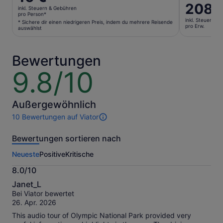
Preis
Der
208 
inkl. Steuern & Gebühren
beträgt
Preis
pro Person*
inkl. Steuern &
16 €
* Sichere dir einen niedrigeren Preis, indem du mehrere Reisende
beträgt
pro Erw.
auswählst
pro
208 €
Person*
pro
* Sichere
Erw.
Bewertungen
dir
9.8/10
9.8
einen
von
niedrigeren
10
Preis,
indem
Außergewöhnlich
du
10 Bewertungen auf Viator
10
mehrere
Bewertungen
Reisende
Bewertungen sortieren nach
dieser
auswählst
Aktivität.
Neueste
Positive
Kritische
Weitere
Informationen
8.0/10
zu
8.0
unseren
Janet_L
von
geprüften
Bei Viator bewertet
10
Bewertungen.
26. Apr. 2026
This audio tour of Olympic National Park provided very