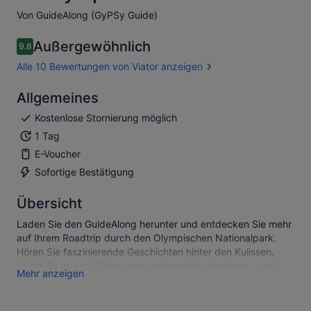
Von GuideAlong (GyPSy Guide)
Außergewöhnlich
9.8
9.8 von 10
Alle 10 Bewertungen von Viator anzeigen
Allgemeines
Kostenlose Stornierung möglich
1 Tag
E-Voucher
Sofortige Bestätigung
Übersicht
Laden Sie den GuideAlong herunter und entdecken Sie mehr
auf Ihrem Roadtrip durch den Olympischen Nationalpark.
Hören Sie faszinierende Geschichten hinter den Kulissen,
lokale Tipps und Richtungen automatisch abspielen, alles
Mehr anzeigen
basierend auf Ihrem Standort.
Sie werden zu allen berühmten Highlights des Parks sowie