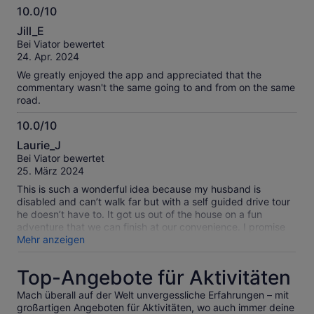
10.0/10
10.0
Jill_E
von
Bei Viator bewertet
10
24. Apr. 2024
We greatly enjoyed the app and appreciated that the
commentary wasn't the same going to and from on the same
road.
10.0/10
10.0
Laurie_J
von
Bei Viator bewertet
10
25. März 2024
This is such a wonderful idea because my husband is
disabled and can’t walk far but with a self guided drive tour
he doesn’t have to. It got us out of the house on a fun
adventure that we can finish at our convenience. I promise
you, it is the coolest thing we’ve done in awhile. The app was
Mehr anzeigen
completely self explanatory and no problem at all for us two
“old” folks.
Top-Angebote für Aktivitäten
Mach überall auf der Welt unvergessliche Erfahrungen – mit
großartigen Angeboten für Aktivitäten, wo auch immer deine