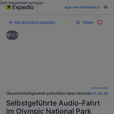
Zum Hauptinhalt springen
App herunterladen
Alle Aktivitäten anzeigen
Teilen
Zurück
zur
12+
Ergebnisseite
für
Aktivitäten.
Übersicht
Verfügbarkeit prüfen
Über diese Aktivität
Ort der Aktivi
Selbstgeführte Audio-Fahrt
im Olympic National Park