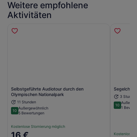
Weitere empfohlene
Aktivitäten
Selbstgeführte Audiotour durch den
Segelchart
Wird in einem neuen Tab geöffne
Olympischen Nationalpark
3 Stunde
11 Stunden
Außerge
10
10 von 10
1 Bewert
Außergewöhnlich
10
10 von 10
5 Bewertungen
Kostenlose Stornierung möglich
Der
16 €
Kostenlose S