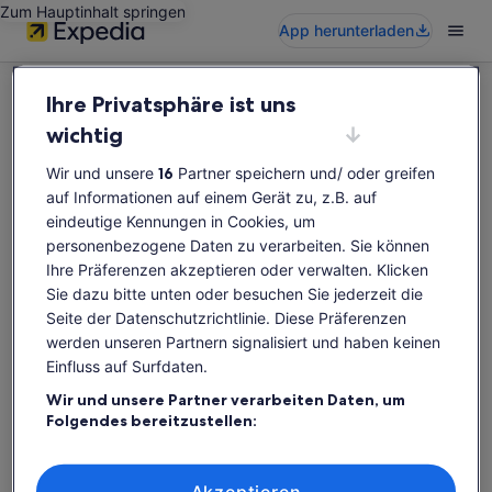
Zum Hauptinhalt springen
App herunterladen
Ihre Privatsphäre ist uns
wichtig
Wir und unsere
16
Partner speichern und/ oder greifen
Diese Aktivität ist leider nicht verfügbar
auf Informationen auf einem Gerät zu, z.B. auf
Bitte suche erneut nach Aktivitäten.
eindeutige Kennungen in Cookies, um
personenbezogene Daten zu verarbeiten. Sie können
Ihre Präferenzen akzeptieren oder verwalten. Klicken
Erneut suchen
Sie dazu bitte unten oder besuchen Sie jederzeit die
Seite der Datenschutzrichtlinie. Diese Präferenzen
werden unseren Partnern signalisiert und haben keinen
Einfluss auf Surfdaten.
Wir und unsere Partner verarbeiten Daten, um
Folgendes bereitzustellen:
Verwendung genauer Standortdaten. Endgeräteeigenschaften zur
Identifikation aktiv abfragen. Speichern von oder Zugriff auf
Informationen auf einem Endgerät. Personalisierte Werbung und