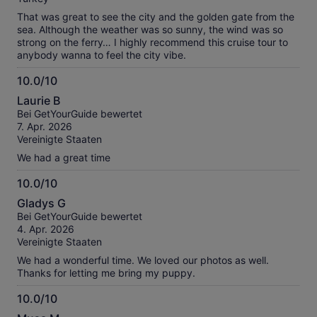
That was great to see the city and the golden gate from the
sea. Although the weather was so sunny, the wind was so
strong on the ferry… I highly recommend this cruise tour to
anybody wanna to feel the city vibe.
10.0/10
10.0
Laurie B
von
Bei GetYourGuide bewertet
10
7. Apr. 2026
Vereinigte Staaten
We had a great time
10.0/10
10.0
Gladys G
von
Bei GetYourGuide bewertet
10
4. Apr. 2026
Vereinigte Staaten
We had a wonderful time. We loved our photos as well.
Thanks for letting me bring my puppy.
10.0/10
10.0