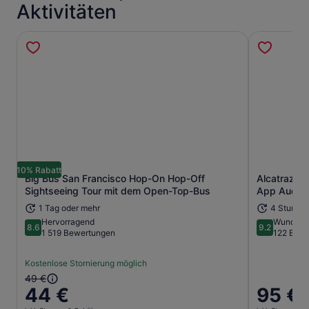
Aktivitäten
10% Rabatt
Big Bus San Francisco Hop-On Hop-Off
Alcatraz In
Wird in einem neuen Tab geöffne
Sightseeing Tour mit dem Open-Top-Bus
App Audio 
1 Tag oder mehr
4 Stunde
Hervorragend
Wunderb
8.6
9.2
8.6 von 10
9.2 von 10
1 519 Bewertungen
122 Bew
Kostenlose Stornierung möglich
Der
49 €
44 €
Der
95 €
vorherige
Preis
Preis