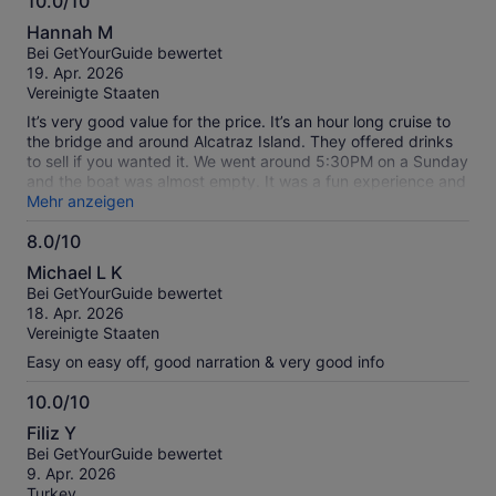
10.0/10
10.0
Hannah M
von
Bei GetYourGuide bewertet
10
19. Apr. 2026
Vereinigte Staaten
It’s very good value for the price. It’s an hour long cruise to
the bridge and around Alcatraz Island. They offered drinks
to sell if you wanted it. We went around 5:30PM on a Sunday
and the boat was almost empty. It was a fun experience and
I highly recommend it.
Mehr anzeigen
8.0/10
8.0
Michael L K
von
Bei GetYourGuide bewertet
10
18. Apr. 2026
Vereinigte Staaten
Easy on easy off, good narration & very good info
10.0/10
10.0
Filiz Y
von
Bei GetYourGuide bewertet
10
9. Apr. 2026
Turkey