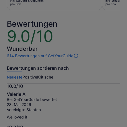
inkl. Steuern & Gebühren
inkl. Steuern &
beträgt
war
pro Erw.
pro Erw.
95 €
49 €
pro
und
Erw.
der
Bewertungen
aktuelle
9.0/10
9.0
Preis
von
beträgt
10
44 €
Wunderbar
pro
Erw.
614 Bewertungen auf GetYourGuide
614
Bewertungen
Bewertungen sortieren nach
dieser
Aktivität.
Neueste
Positive
Kritische
Weitere
Informationen
10.0/10
zu
10.0
unseren
Valerie A
von
geprüften
Bei GetYourGuide bewertet
10
Bewertungen.
28. Mai 2026
Vereinigte Staaten
We loved it