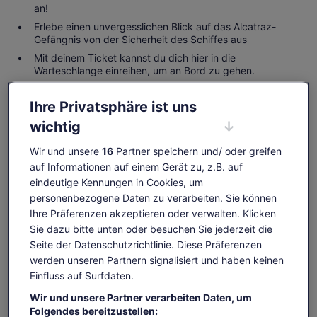
an!
Erlebe einen unvergesslichen Blick auf das Alcatraz-
Gefängnis von der Sicherheit des Schiffes aus
Mit deinem Ticket kannst du dich hier in die
Warteschlange einreihen, um an Bord zu gehen.
Ihre Privatsphäre ist uns
wichtig
Verfügbarkeit prüfen
Wir und unsere
16
Partner speichern und/ oder greifen
Daten
auf Informationen auf einem Gerät zu, z.B. auf
Fr., 7. Aug.–Fr., 21. Aug.
eindeutige Kennungen in Cookies, um
personenbezogene Daten zu verarbeiten. Sie können
Reisende
Ihre Präferenzen akzeptieren oder verwalten. Klicken
1 Jugendlicher
Sie dazu bitte unten oder besuchen Sie jederzeit die
Seite der Datenschutzrichtlinie. Diese Präferenzen
Fr., 7. Aug.
Sa., 8. Aug.
So., 9. Aug.
Mo., 10. Aug.
Di., 1
werden unseren Partnern signalisiert und haben keinen
34 €
34 €
34 €
34 €
3
Einfluss auf Surfdaten.
Einige Inhalte dieser Seite wurden möglicherweise
Wir und unsere Partner verarbeiten Daten, um
maschinell übersetzt
Folgendes bereitzustellen:
Der