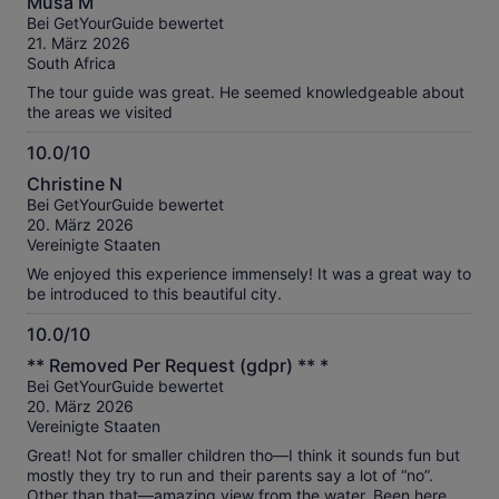
Musa M
von
Bei GetYourGuide bewertet
10
21. März 2026
South Africa
The tour guide was great. He seemed knowledgeable about
the areas we visited
10.0/10
10.0
Christine N
von
Bei GetYourGuide bewertet
10
20. März 2026
Vereinigte Staaten
We enjoyed this experience immensely! It was a great way to
be introduced to this beautiful city.
10.0/10
10.0
** Removed Per Request (gdpr) ** *
von
Bei GetYourGuide bewertet
10
20. März 2026
Vereinigte Staaten
Great! Not for smaller children tho—I think it sounds fun but
mostly they try to run and their parents say a lot of “no”.
Other than that—amazing view from the water. Been here