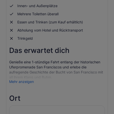
Innen- und Außenplätze
Mehrere Toiletten überall
Essen und Trinken (zum Kauf erhältlich)
Abholung vom Hotel und Rücktransport
Trinkgeld
Das erwartet dich
Genieße eine 1-stündige Fahrt entlang der historischen
Uferpromenade San Franciscos und erlebe die
aufregende Geschichte der Bucht von San Francisco mit
all ihrem Klang und Ruhm.
Mehr anzeigen
Diese atemberaubende Bay Cruise führt dich vorbei an
den berühmten Seelöwen von PIER 39 und entlang der
historischen Uferpromenade San Franciscos und zeigt dir
Ort
die faszinierende Skyline der Stadt. Entspanne dich in
den bequemen Sitzgelegenheiten im Innen- und
Außenbereich und genieße eine ausführliche Erzählung in