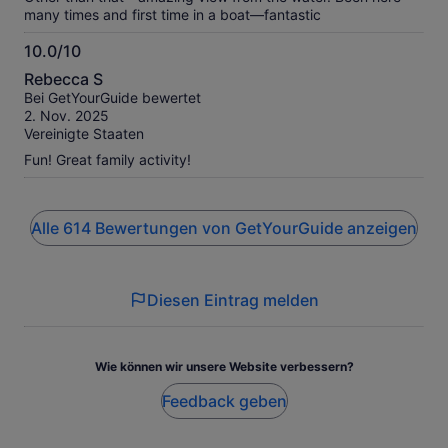
many times and first time in a boat—fantastic
10.0/10
10.0
Rebecca S
von
Bei GetYourGuide bewertet
10
2. Nov. 2025
Vereinigte Staaten
Fun! Great family activity!
Alle 614 Bewertungen von GetYourGuide anzeigen
Diesen Eintrag melden
Wie können wir unsere Website verbessern?
Feedback geben