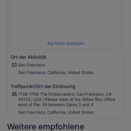
10 verschiedenen Sprachen, die die wichtigsten
Sehenswürdigkeiten beschreibt, während du
vorbeifährst. Nutze unser kostenloses WIFI.
Sieh dir Sehenswürdigkeiten wie die Golden Gate Bridge,
Alcatraz und die ikonische Skyline von San Francisco an.
Du bekommst eine kostenlose Souvenirkarte, die in 10
Sprachen verfügbar ist, und wenn du hungrig bist, gibt
Auf Karte anzeigen
es an Bord eine Snackbar mit Essen und Getränken.
Ort der Aktivität
San Francisco
San Francisco, California, United States
Treffpunkt/Ort der Einlösung
1728-1798 The Embarcadero, San Francisco, CA
94133, USA | Please meet at the Yellow Box Office
west of Pier 39 between Gates 3 and 4.
San Francisco, California, United States
Weitere empfohlene