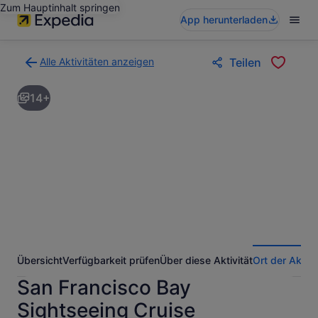
Zum Hauptinhalt springen
App herunterladen
Alle Aktivitäten anzeigen
Teilen
Zurück
zur
14+
Ergebnisseite
für
Aktivitäten.
Übersicht
Verfügbarkeit prüfen
Über diese Aktivität
Ort der Aktivi
San Francisco Bay
Sightseeing Cruise