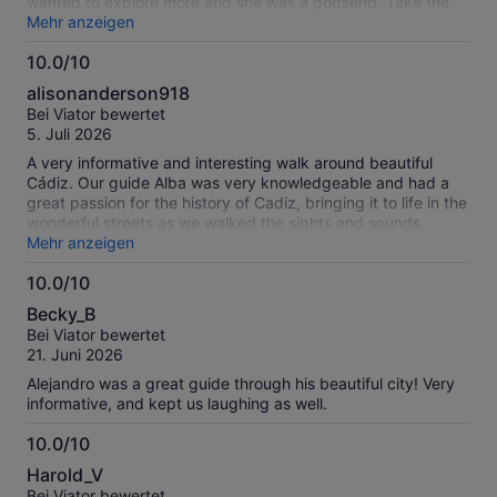
wanted to explore more and she was a godsend. Take the
tour!
Mehr anzeigen
10.0/10
10.0
alisonanderson918
von
Bei Viator bewertet
10
5. Juli 2026
A very informative and interesting walk around beautiful
Cádiz. Our guide Alba was very knowledgeable and had a
great passion for the history of Cadiz, bringing it to life in the
wonderful streets as we walked the sights and sounds.
Highly recommended.
Mehr anzeigen
10.0/10
10.0
Becky_B
von
Bei Viator bewertet
10
21. Juni 2026
Alejandro was a great guide through his beautiful city! Very
informative, and kept us laughing as well.
10.0/10
10.0
Harold_V
von
Bei Viator bewertet