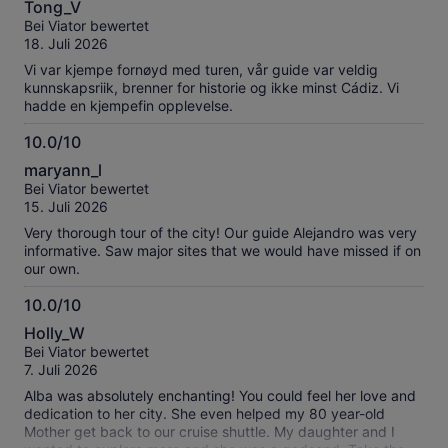
Tong_V
von
Bei Viator bewertet
10
18. Juli 2026
Vi var kjempe fornøyd med turen, vår guide var veldig
kunnskapsriik, brenner for historie og ikke minst Cádiz. Vi
hadde en kjempefin opplevelse.
10.0/10
10.0
maryann_l
von
Bei Viator bewertet
10
15. Juli 2026
Very thorough tour of the city! Our guide Alejandro was very
informative. Saw major sites that we would have missed if on
our own.
10.0/10
10.0
Holly_W
von
Bei Viator bewertet
10
7. Juli 2026
Alba was absolutely enchanting! You could feel her love and
dedication to her city. She even helped my 80 year-old
Mother get back to our cruise shuttle. My daughter and I