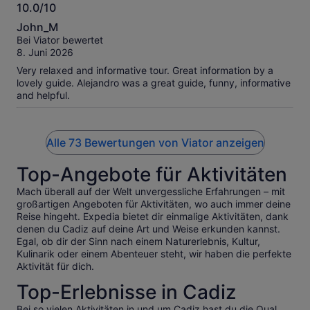
10.0/10
10.0
John_M
von
Bei Viator bewertet
10
8. Juni 2026
Very relaxed and informative tour. Great information by a
lovely guide. Alejandro was a great guide, funny, informative
and helpful.
Alle 73 Bewertungen von Viator anzeigen
Top-Angebote für Aktivitäten
Mach überall auf der Welt unvergessliche Erfahrungen – mit
großartigen Angeboten für Aktivitäten, wo auch immer deine
Reise hingeht. Expedia bietet dir einmalige Aktivitäten, dank
denen du Cadiz auf deine Art und Weise erkunden kannst.
Egal, ob dir der Sinn nach einem Naturerlebnis, Kultur,
Kulinarik oder einem Abenteuer steht, wir haben die perfekte
Aktivität für dich.
Top-Erlebnisse in Cadiz
Bei so vielen Aktivitäten in und um Cadiz hast du die Qual