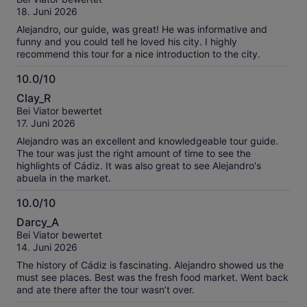
10
18. Juni 2026
Alejandro, our guide, was great! He was informative and
funny and you could tell he loved his city. I highly
recommend this tour for a nice introduction to the city.
10.0/10
10.0
Clay_R
von
Bei Viator bewertet
10
17. Juni 2026
Alejandro was an excellent and knowledgeable tour guide.
The tour was just the right amount of time to see the
highlights of Cádiz. It was also great to see Alejandro's
abuela in the market.
10.0/10
10.0
Darcy_A
von
Bei Viator bewertet
10
14. Juni 2026
The history of Cádiz is fascinating. Alejandro showed us the
must see places. Best was the fresh food market. Went back
and ate there after the tour wasn’t over.