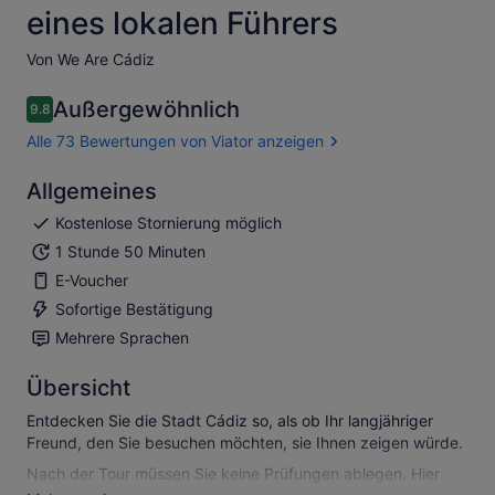
eines lokalen Führers
Von We Are Cádiz
Außergewöhnlich
9.8
9.8 von 10
Alle 73 Bewertungen von Viator anzeigen
Allgemeines
Kostenlose Stornierung möglich
1 Stunde 50 Minuten
E-Voucher
Sofortige Bestätigung
Mehrere Sprachen
Übersicht
Entdecken Sie die Stadt Cádiz so, als ob Ihr langjähriger
Freund, den Sie besuchen möchten, sie Ihnen zeigen würde.
Nach der Tour müssen Sie keine Prüfungen ablegen. Hier