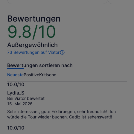
95 €
27 €
pro
pro
Erw.
Erw.
Bewertungen
9.8/10
9.8
von
10
Außergewöhnlich
73 Bewertungen auf Viator
73
Bewertungen
Bewertungen sortieren nach
dieser
Aktivität.
Neueste
Positive
Kritische
Weitere
Informationen
10.0/10
zu
10.0
unseren
Lydia_S
von
geprüften
Bei Viator bewertet
10
Bewertungen.
15. Mai 2026
Sehr interessant, gute Erklärungen, sehr freundlich!! Ich
würde die Tour wieder buchen. Cadiz ist sehenswert!!
10.0/10
10.0