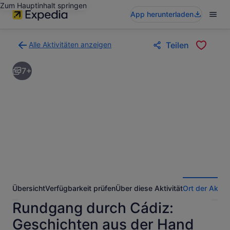
Zum Hauptinhalt springen
App herunterladen
Alle Aktivitäten anzeigen
Teilen
Zurück
zur
7+
Ergebnisseite
für
Aktivitäten.
Übersicht
Verfügbarkeit prüfen
Über diese Aktivität
Ort der Aktivi
Rundgang durch Cádiz:
Geschichten aus der Hand