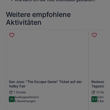
Weitere empfohlene
Aktivitäten
San Jose: "The Escape Game" Ticket auf der
Redwood Fo
Wird in einem neuen Tab geöffne
Valley Fair
Tagestour 
1 Stunde
12 Stund
Außergewöhnlich
Sehr gut
10
8.0
10 von 10
8.0 von 10
5 Bewertungen
2 Bewer