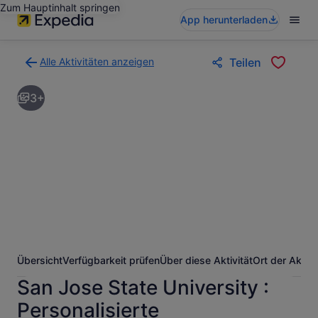
Zum Hauptinhalt springen
App herunterladen
Alle Aktivitäten anzeigen
Teilen
Zurück
zur
3+
Ergebnisseite
für
Aktivitäten.
Übersicht
Verfügbarkeit prüfen
Über diese Aktivität
Ort der Aktivi
San Jose State University :
Personalisierte