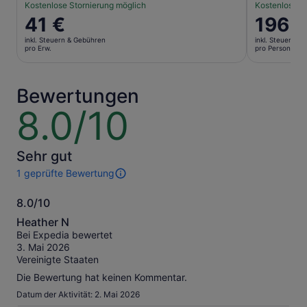
Kostenlose Stornierung möglich
Kostenlose S
Der
41 €
Der
196 €
Preis
Preis
inkl. Steuern & Gebühren
inkl. Steuern &
beträgt
beträgt
pro Erw.
pro Person
41 €
196 €
pro
pro
Erw.
Person
Bewertungen
8.0/10
8.0
von
10
Sehr gut
1 geprüfte Bewertung
1
Bewertung
8.0/10
dieser
8.0
Aktivität.
Heather N
Weitere
von
Bei Expedia bewertet
Informationen
10
3. Mai 2026
zu
Vereinigte Staaten
unseren
geprüften
Die Bewertung hat keinen Kommentar.
Bewertungen.
Datum der Aktivität: 2. Mai 2026